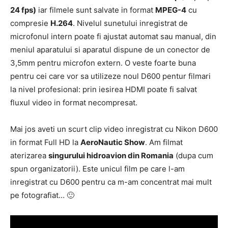
24 fps)
iar filmele sunt salvate in format
MPEG-4
cu
compresie
H.264
. Nivelul sunetului inregistrat de
microfonul intern poate fi ajustat automat sau manual, din
meniul aparatului si aparatul dispune de un conector de
3,5mm pentru microfon extern. O veste foarte buna
pentru cei care vor sa utilizeze noul D600 pentur filmari
la nivel profesional: prin iesirea HDMI poate fi salvat
fluxul video in format necompresat.
Mai jos aveti un scurt clip video inregistrat cu Nikon D600
in format Full HD la
AeroNautic Show
. Am filmat
aterizarea
singurului hidroavion din Romania
(dupa cum
spun organizatorii). Este unicul film pe care l-am
inregistrat cu D600 pentru ca m-am concentrat mai mult
pe fotografiat… 🙂