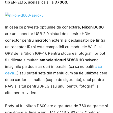
tip EN-EL15
, acelasi ca si la
D7000
.
In ceea ce priveste optiunile de conectare,
Nikon D600
are un conector USB 2.0 alaturi de o iesire HDMI,
conector pentru microfon extern si declansator pe fir (si
un receptor IR) si este compatibil cu modulele Wi-Fi si
GPS de la Nikon (GP-1). Pentru stocarea fotografiilor pot
fi utilizate simultan
ambele sloturi SD/SDHC
salvand
imaginile pe doua carduri in paralel (ca sa nu patiti
asa
ceva…
) sau puteti seta din meniu cum sa fie utilizate cele
doua carduri: simultan (copie de siguranta), unul pentru
RAW si altul pentru JPEG sau unul pentru fotografii si
altul pentru video.
Body-ul lui Nikon D600 are o greutate de 760 de grame si
urmatoarele dimensiuni: 141 x 113 x 82 mm. Conform