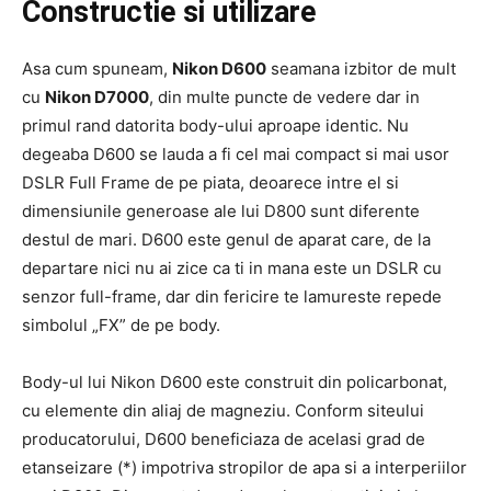
Constructie si utilizare
Asa cum spuneam,
Nikon D600
seamana izbitor de mult
cu
Nikon D7000
, din multe puncte de vedere dar in
primul rand datorita body-ului aproape identic. Nu
degeaba D600 se lauda a fi cel mai compact si mai usor
DSLR Full Frame de pe piata, deoarece intre el si
dimensiunile generoase ale lui D800 sunt diferente
destul de mari. D600 este genul de aparat care, de la
departare nici nu ai zice ca ti in mana este un DSLR cu
senzor full-frame, dar din fericire te lamureste repede
simbolul „FX” de pe body.
Body-ul lui Nikon D600 este construit din policarbonat,
cu elemente din aliaj de magneziu. Conform siteului
producatorului, D600 beneficiaza de acelasi grad de
etanseizare (*) impotriva stropilor de apa si a interperiilor