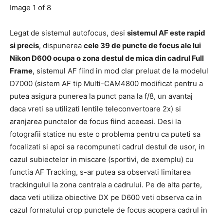
Image 1 of 8
Legat de sistemul autofocus, desi
sistemul AF este rapid
si precis
, dispunerea
cele 39 de puncte de focus ale lui
Nikon D600 ocupa o zona destul de mica din cadrul Full
Frame
, sistemul AF fiind in mod clar preluat de la modelul
D7000 (sistem AF tip Multi-CAM4800 modificat pentru a
putea asigura punerea la punct pana la f/8, un avantaj
daca vreti sa utilizati lentile teleconvertoare 2x) si
aranjarea punctelor de focus fiind aceeasi. Desi la
fotografii statice nu este o problema pentru ca puteti sa
focalizati si apoi sa recompuneti cadrul destul de usor, in
cazul subiectelor in miscare (sportivi, de exemplu) cu
functia AF Tracking, s-ar putea sa observati limitarea
trackingului la zona centrala a cadrului. Pe de alta parte,
daca veti utiliza obiective DX pe D600 veti observa ca in
cazul formatului crop punctele de focus acopera cadrul in