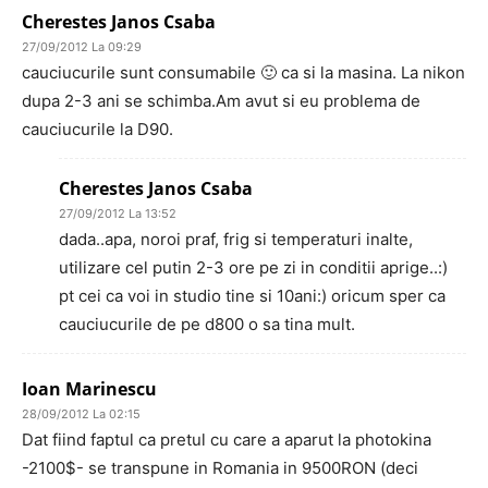
Cherestes Janos Csaba
27/09/2012 La 09:29
cauciucurile sunt consumabile 🙂 ca si la masina. La nikon
dupa 2-3 ani se schimba.Am avut si eu problema de
cauciucurile la D90.
Cherestes Janos Csaba
27/09/2012 La 13:52
dada..apa, noroi praf, frig si temperaturi inalte,
utilizare cel putin 2-3 ore pe zi in conditii aprige..:)
pt cei ca voi in studio tine si 10ani:) oricum sper ca
cauciucurile de pe d800 o sa tina mult.
Ioan Marinescu
28/09/2012 La 02:15
Dat fiind faptul ca pretul cu care a aparut la photokina
-2100$- se transpune in Romania in 9500RON (deci