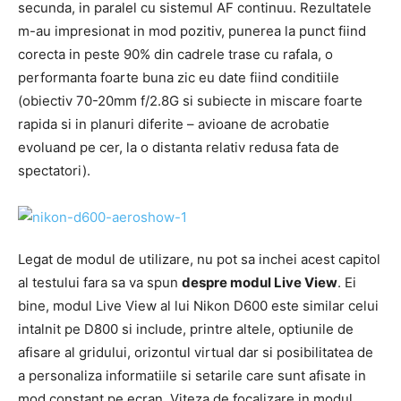
secunda, in paralel cu sistemul AF continuu. Rezultatele
m-au impresionat in mod pozitiv, punerea la punct fiind
corecta in peste 90% din cadrele trase cu rafala, o
performanta foarte buna zic eu date fiind conditiile
(obiectiv 70-20mm f/2.8G si subiecte in miscare foarte
rapida si in planuri diferite – avioane de acrobatie
evoluand pe cer, la o distanta relativ redusa fata de
spectatori).
Legat de modul de utilizare, nu pot sa inchei acest capitol
al testului fara sa va spun
despre modul Live View
. Ei
bine, modul Live View al lui Nikon D600 este similar celui
intalnit pe D800 si include, printre altele, optiunile de
afisare al gridului, orizontul virtual dar si posibilitatea de
a personaliza informatiile si setarile care sunt afisate in
mod constant pe ecran. Viteza de focalizare in modul