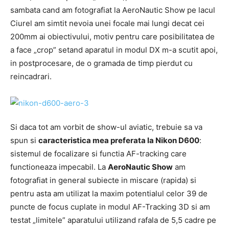
sambata cand am fotografiat la AeroNautic Show pe lacul
Ciurel am simtit nevoia unei focale mai lungi decat cei
200mm ai obiectivului, motiv pentru care posibilitatea de
a face „crop” setand aparatul in modul DX m-a scutit apoi,
in postprocesare, de o gramada de timp pierdut cu
reincadrari.
Si daca tot am vorbit de show-ul aviatic, trebuie sa va
spun si
caracteristica mea preferata la Nikon D600
:
sistemul de focalizare si functia AF-tracking care
functioneaza impecabil. La
AeroNautic Show
am
fotografiat in general subiecte in miscare (rapida) si
pentru asta am utilizat la maxim potentialul celor 39 de
puncte de focus cuplate in modul AF-Tracking 3D si am
testat „limitele” aparatului utilizand rafala de 5,5 cadre pe