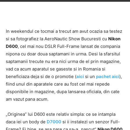
In weekendul ce tocmai a trecut am avut ocazia sa testez
si sa fotografiez la AeroNautic Show Bucuresti cu
Nikon
D600
, cel mai nou DSLR Full-Frame lansat de compania
nipona cu doar doua saptamani in urma. Desi la sfarsitul
saptamanii trecute nu era nici urma de el prin magazine,
vad ca acum aparatul se gaseste si in Romania si
beneficiaza deja si de o promotie (
aici
si un
pachet aici
),
fiind unul din aparatele care au fost cel mai repede
disponibile in magazine, dupa lansarea oficiala, din cate
am vazut pana acum.
„Originea” lui D600 este relativ simpla: ce se intampla
daca iei un body de
D7000
si ii instalezi un senzor Full-
Frame? Ei bine, se asa pare ca sa-a „nascut”
Nikon D600
,