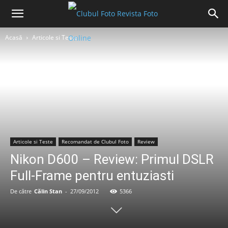
Acasă
Articole si Teste
Articole si Teste
Recomandat de Clubul Foto
Review
Nikon D600 – Review: Primul DSLR
Full-Frame pentru entuziasti
De către
Călin Stan
-
27/09/2012
5366