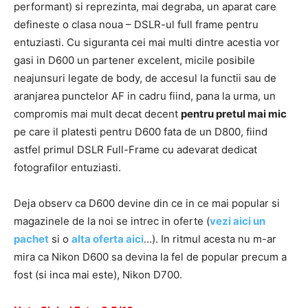
performant) si reprezinta, mai degraba, un aparat care
defineste o clasa noua – DSLR-ul full frame pentru
entuziasti. Cu siguranta cei mai multi dintre acestia vor
gasi in D600 un partener excelent, micile posibile
neajunsuri legate de body, de accesul la functii sau de
aranjarea punctelor AF in cadru fiind, pana la urma, un
compromis mai mult decat decent
pentru pretul mai mic
pe care il platesti pentru D600 fata de un D800, fiind
astfel primul DSLR Full-Frame cu adevarat dedicat
fotografilor entuziasti.
Deja observ ca D600 devine din ce in ce mai popular si
magazinele de la noi se intrec in oferte (
vezi aici un
pachet
si o
alta oferta aici
…). In ritmul acesta nu m-ar
mira ca Nikon D600 sa devina la fel de popular precum a
fost (si inca mai este), Nikon D700.