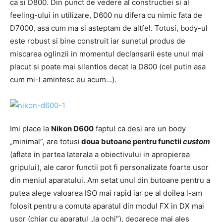
ca si D800. Din punct de vedere al constructiei si al
feeling-ului in utilizare, D600 nu difera cu nimic fata de
D7000, asa cum ma si asteptam de altfel. Totusi, body-ul
este robust si bine construit iar sunetul produs de
miscarea oglinzii in momentul declansarii este unul mai
placut si poate mai silentios decat la D800 (cel putin asa
cum mi-l amintesc eu acum…).
Imi place la
Nikon D600
faptul ca desi are un body
„minimal”, are totusi
doua butoane pentru functii
custom
(aflate in partea laterala a obiectivului in apropierea
gripului), ale caror functii pot fi personalizate foarte usor
din meniul aparatului. Am setat unul din butoane pentru a
putea alege valoarea ISO mai rapid iar pe al doilea l-am
folosit pentru a comuta aparatul din modul FX in DX mai
usor (chiar cu aparatul „la ochi”), deoarece mai ales