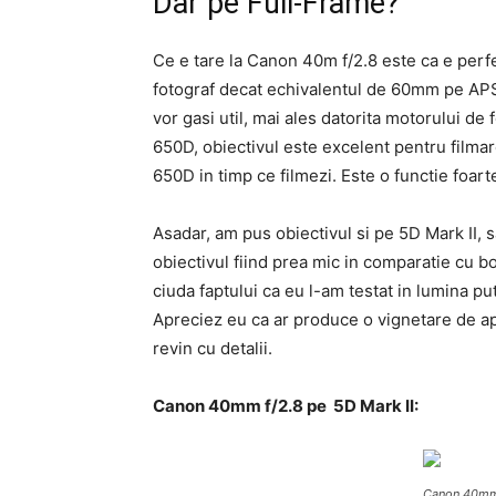
Dar pe Full-Frame?
Ce e tare la Canon 40m f/2.8 este ca e perf
fotograf decat echivalentul de 60mm pe APS-C
vor gasi util, mai ales datorita motorului de
650D, obiectivul este excelent pentru filmare
650D in timp ce filmezi. Este o functie foar
Asadar, am pus obiectivul si pe 5D Mark II, 
obiectivul fiind prea mic in comparatie cu b
ciuda faptului ca eu l-am testat in lumina pu
Apreciez eu ca ar produce o vignetare de apr
revin cu detalii.
Canon 40mm f/2.8 pe 5D Mark II:
Canon 40mm 