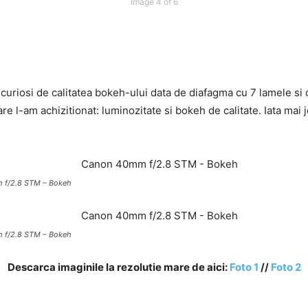
Image 4 of 6
i curiosi de calitatea bokeh-ului data de diafagma cu 7 lamele si
re l-am achizitionat: luminozitate si bokeh de calitate. Iata mai
 f/2.8 STM – Bokeh
 f/2.8 STM – Bokeh
Descarca imaginile la rezolutie mare de aici:
Foto 1
//
Foto 2