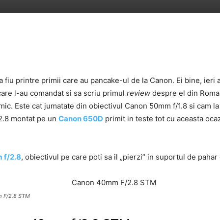
 fiu printre primii care au pancake-ul de la Canon. Ei bine, ieri
i care l-au comandat si sa scriu primul
review
despre el din Romani
ic. Este cat jumatate din obiectivul Canon 50mm f/1.8 si cam la
/2.8 montat pe un
Canon 650D
primit in teste tot cu aceasta oc
 f/2.8
, obiectivul pe care poti sa il „pierzi” in suportul de pahar
 F/2.8 STM