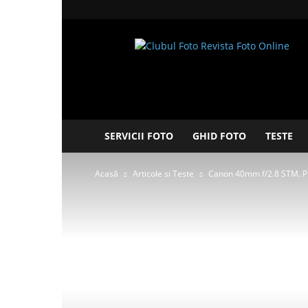
Clubul
Foto
SERVICII FOTO
GHID FOTO
TESTE
Acasă
Articole si Teste
Canon 40mm f/2.8 STM. Pri