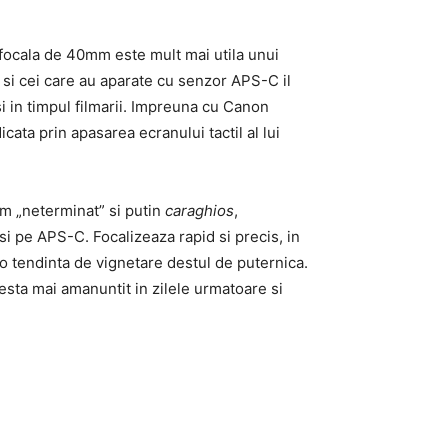
 focala de 40mm este mult mai utila unui
 si cei care au aparate cu senzor APS-C il
si in timpul filmarii. Impreuna cu Canon
cata prin apasarea ecranului tactil al lui
am „neterminat” si putin
caraghios
,
si pe APS-C. Focalizeaza rapid si precis, in
t o tendinta de vignetare destul de puternica.
esta mai amanuntit in zilele urmatoare si