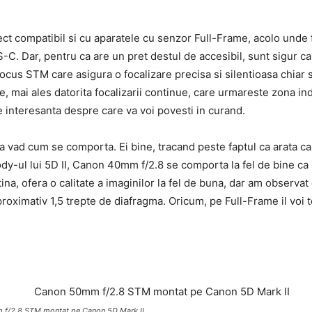
ect compatibil si cu aparatele cu senzor Full-Frame, acolo unde
. Dar, pentru ca are un pret destul de accesibil, sunt sigur ca
 focus STM care asigura o focalizare precisa si silentioasa chiar 
, mai ales datorita focalizarii continue, care urmareste zona indi
te interesanta despre care va voi povesti in curand.
sa vad cum se comporta. Ei bine, tracand peste faptul ca arata c
ody-ul lui 5D II, Canon 40mm f/2.8 se comporta la fel de bine ca 
tina, ofera o calitate a imaginilor la fel de buna, dar am observa
oximativ 1,5 trepte de diafragma. Oricum, pe Full-Frame il voi t
f/2.8 STM montat pe Canon 5D Mark II