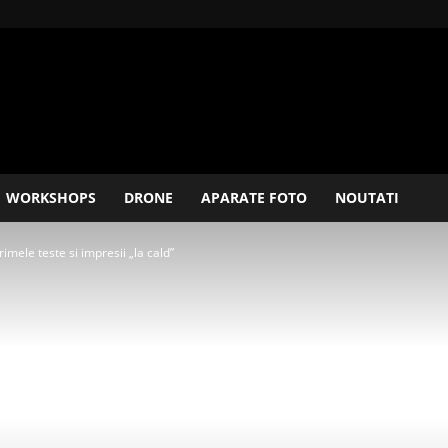
WORKSHOPS
DRONE
APARATE FOTO
NOUTATI
mele teste si impresii „la cald”