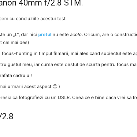
 Canon 40mm f/2.8 STM.
pem cu concluziile acestui test:
e un „L”, dar nici
pretul
nu este
acolo
. Oricum, are o construc
t cel mai des)
n focus-hunting in timpul filmarii, mai ales cand subiectul este 
ntru gustul meu, iar cursa este destul de scurta pentru focus ma
afata cadrului!
mai urmarii acest aspect 🙂 )
resia ca fotografiezi cu un DSLR. Ceea ce e bine daca vrei sa tr
/2.8