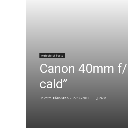
Articole si Teste
Canon 40mm f/2.
cald”
De către
Călin Stan
-
27/06/2012
2438