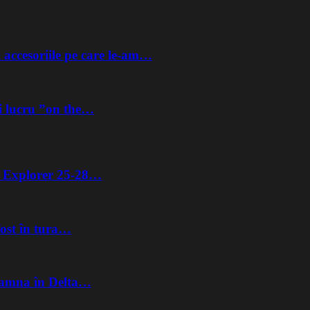
 accesoriile pe care le-am…
i lucru ”on the…
ta Explorer 25-28…
fost în tura…
Toamna în Delta…