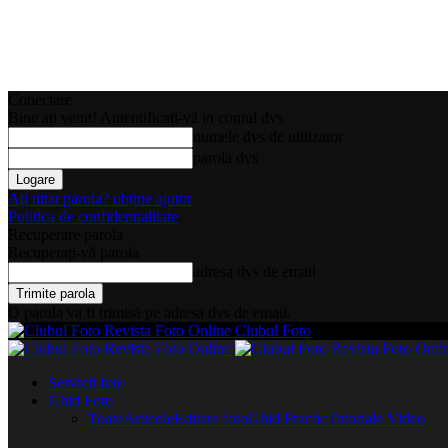
Conectare
Bine ați venit! Autentificați-vă in contul dvs
numele dvs de utilizator
parola dvs
Ați uitat parola? obține ajutor
Politica de confidentialitate
Recuperare parola
Recuperați-vă parola
adresa dvs de email
O parola va fi trimisă pe adresa dvs de email.
Clubul Foto
Servicii foto
Ghid Foto
Toate
Articole
Editare foto
Ghid Practic
Tutoriale Video