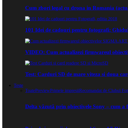
Cum zbori legal cu drona in Romania (actua
101 Idei de cadouri pentru fotografi: Ghidu
VIDEO: Cum actualizezi firmwareul obiect
Test: Carduri SD de mare viteza si doua ca
Teste
Toate
Preview
Primele impresii
Recomandat de Clubul Fot
Delta văzută prin obiectivele Sony – cum a 