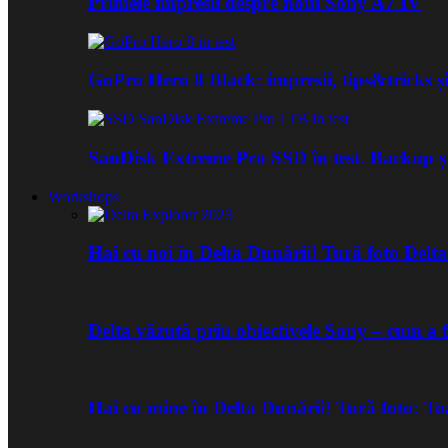
Primele impresii despre noul Sony A7 IV
GoPro Hero 8 Black: impresii, tips&tricks și
SanDisk Extreme Pro SSD în test. Backup ș
Workshops
Hai cu noi în Delta Dunării! Tură foto Del
Delta văzută prin obiectivele Sony – cum a 
Hai cu mine în Delta Dunării! Tură foto: 