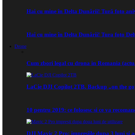
Hai cu mine în Delta Dunării! Tură foto an
Hai cu mine în Delta Dunării! Tura foto De
Drone
Cum zbori legal cu drona in Romania (actua
LaCie DJI Copilot 2TB. Backup „on the go
10 pentru 2019: ce folosesc si ce va recoma
DJI Mavic 2 Pro: impresiile dupa 3 luni si a