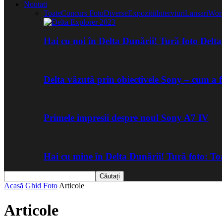
Noutati
Toate
Concurs Foto
Diverse
Expozitii
Interviuri
Lansari
Wor
Hai cu noi în Delta Dunării! Tură foto Del
Delta văzută prin obiectivele Sony – cum a 
Primele impresii despre noul Sony A7 IV
Hai cu mine în Delta Dunării! Tură foto: 
Acasă
Ghid Foto
Articole
Articole