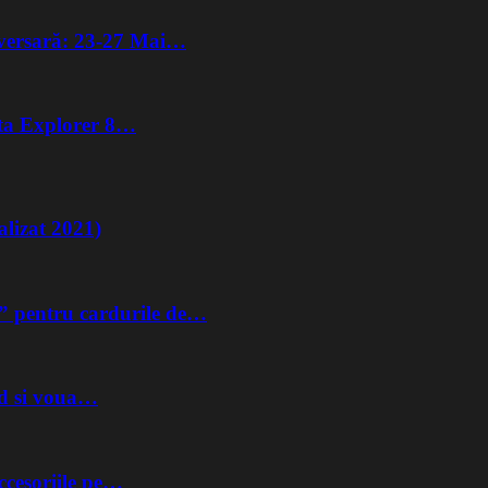
iversară: 23-27 Mai…
lta Explorer 8…
lizat 2021)
” pentru cardurile de…
nd si voua…
ccesoriile pe…