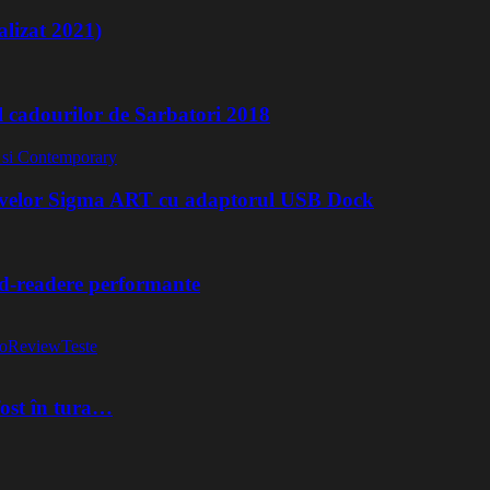
lizat 2021)
l cadourilor de Sarbatori 2018
ivelor Sigma ART cu adaptorul USB Dock
rd-readere performante
o
Review
Teste
fost în tura…