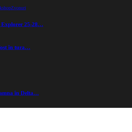
kshop
Zvonuri
ta Explorer 25-28…
fost în tura…
Toamna în Delta…