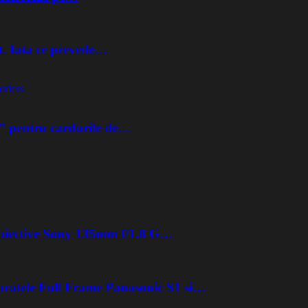
t. Iata ce prevede…
orless
” pentru cardurile de…
 obiective Sony 135mm f/1.8 G…
aratele Full Frame Panasonic S1 si…