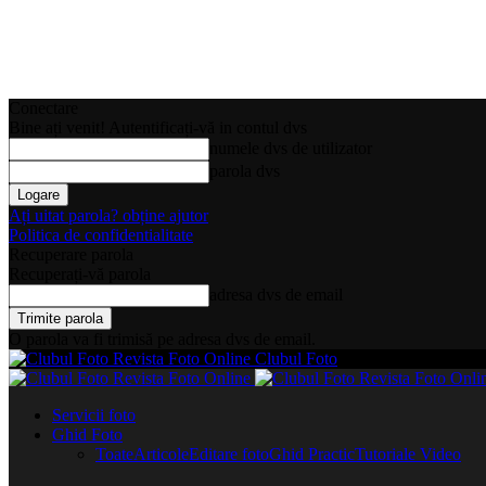
Conectare
Bine ați venit! Autentificați-vă in contul dvs
numele dvs de utilizator
parola dvs
Ați uitat parola? obține ajutor
Politica de confidentialitate
Recuperare parola
Recuperați-vă parola
adresa dvs de email
O parola va fi trimisă pe adresa dvs de email.
Clubul Foto
Servicii foto
Ghid Foto
Toate
Articole
Editare foto
Ghid Practic
Tutoriale Video