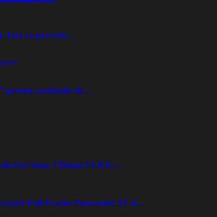
t. Iata ce prevede…
orless
” pentru cardurile de…
 obiective Sony 135mm f/1.8 G…
aratele Full Frame Panasonic S1 si…