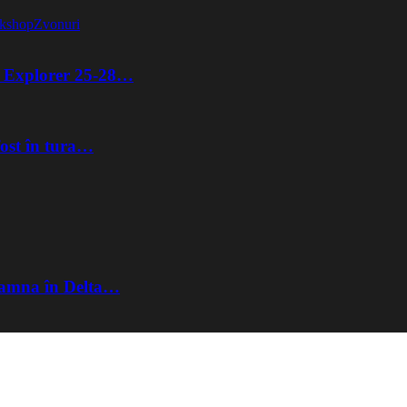
kshop
Zvonuri
ta Explorer 25-28…
fost în tura…
Toamna în Delta…