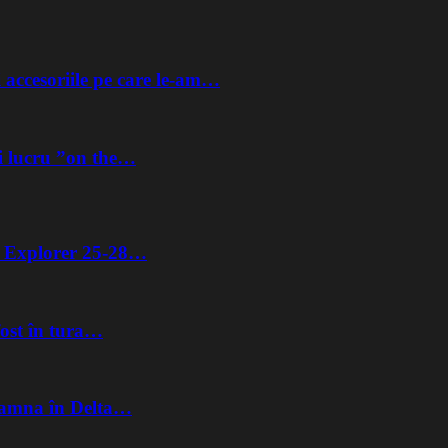
 accesoriile pe care le-am…
i lucru ”on the…
ta Explorer 25-28…
fost în tura…
Toamna în Delta…