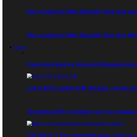
Hai cu mine în Delta Dunării! Tură foto an
Hai cu mine în Delta Dunării! Tura foto De
Drone
Cum zbori legal cu drona in Romania (actua
LaCie DJI Copilot 2TB. Backup „on the go
10 pentru 2019: ce folosesc si ce va recoma
DJI Mavic 2 Pro: impresiile dupa 3 luni si a