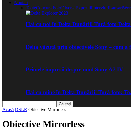
Noutati
Toate
Concurs Foto
Diverse
Expozitii
Interviuri
Lansari
Wor
Hai cu noi în Delta Dunării! Tură foto Del
Delta văzută prin obiectivele Sony – cum a 
Primele impresii despre noul Sony A7 IV
Hai cu mine în Delta Dunării! Tură foto: 
Acasă
DSLR
Obiective Mirrorless
Obiective Mirrorless