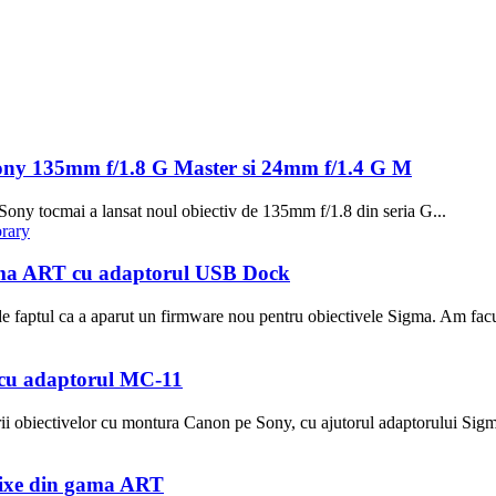
 Sony 135mm f/1.8 G Master si 24mm f/1.4 G M
ony tocmai a lansat noul obiectiv de 135mm f/1.8 din seria G...
igma ART cu adaptorul USB Dock
faptul ca a aparut un firmware nou pentru obiectivele Sigma. Am facut
 cu adaptorul MC-11
izarii obiectivelor cu montura Canon pe Sony, cu ajutorul adaptorului Si
 fixe din gama ART