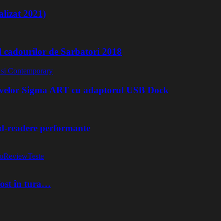
lizat 2021)
l cadourilor de Sarbatori 2018
ivelor Sigma ART cu adaptorul USB Dock
rd-readere performante
o
Review
Teste
fost în tura…