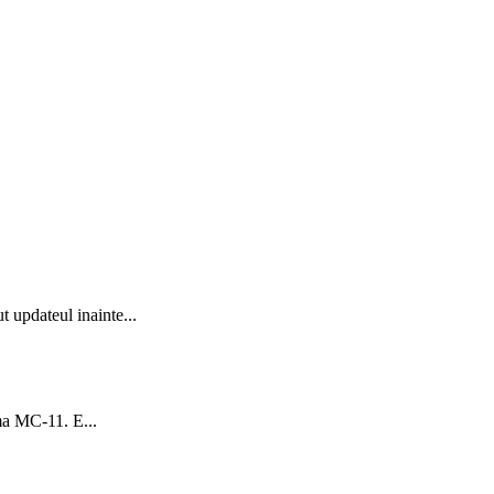
 updateul inainte...
gma MC-11. E...