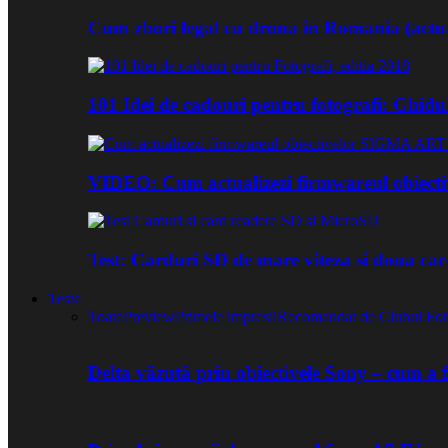
Cum zbori legal cu drona in Romania (actua
101 Idei de cadouri pentru fotografi: Ghidu
VIDEO: Cum actualizezi firmwareul obiect
Test: Carduri SD de mare viteza si doua ca
Teste
Toate
Preview
Primele impresii
Recomandat de Clubul Fot
Delta văzută prin obiectivele Sony – cum a 