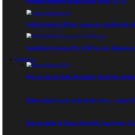
Primele impresii despre noul Sony A7 IV
GoPro Hero 8 Black: impresii, tips&tricks și
SanDisk Extreme Pro SSD în test. Backup ș
Workshops
Hai cu noi în Delta Dunării! Tură foto Del
Delta văzută prin obiectivele Sony – cum a 
Hai cu mine în Delta Dunării! Tură foto: 