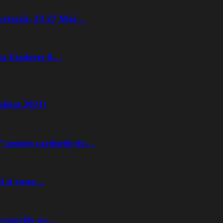
iversară: 23-27 Mai…
lta Explorer 8…
lizat 2021)
” pentru cardurile de…
nd si voua…
ccesoriile pe…