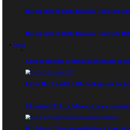
Hai cu mine în Delta Dunării! Tură foto an
Hai cu mine în Delta Dunării! Tura foto De
Drone
Cum zbori legal cu drona in Romania (actua
LaCie DJI Copilot 2TB. Backup „on the go
10 pentru 2019: ce folosesc si ce va recoma
DJI Mavic 2 Pro: impresiile dupa 3 luni si a