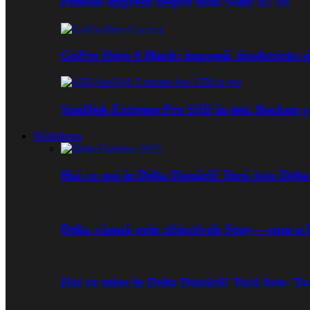
Primele impresii despre noul Sony A7 IV
GoPro Hero 8 Black: impresii, tips&tricks și
SanDisk Extreme Pro SSD în test. Backup ș
Workshops
Hai cu noi în Delta Dunării! Tură foto Del
Delta văzută prin obiectivele Sony – cum a 
Hai cu mine în Delta Dunării! Tură foto: 