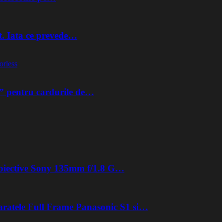
t. Iata ce prevede…
orless
” pentru cardurile de…
 obiective Sony 135mm f/1.8 G…
aratele Full Frame Panasonic S1 si…