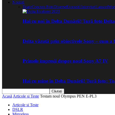
Noutati
Toate
Concurs Foto
Diverse
Expozitii
Interviuri
Lansari
Wor
Hai cu noi în Delta Dunării! Tură foto Del
Delta văzută prin obiectivele Sony – cum a 
Primele impresii despre noul Sony A7 IV
Hai cu mine în Delta Dunării! Tură foto: 
Acasă
Articole si Teste
Testam noul Olympus PEN E-PL3
Articole si Teste
DSLR
Mirrorless