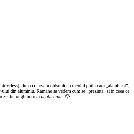
irrorless), dupa ce ne-am obisnuit cu meniul putin cam „alambicat”,
y-ului din aluminiu. Ramane sa vedem cum se „prezinta” si in ceea ce
afieze din unghiuri mai
neobisnuite
. 🙂