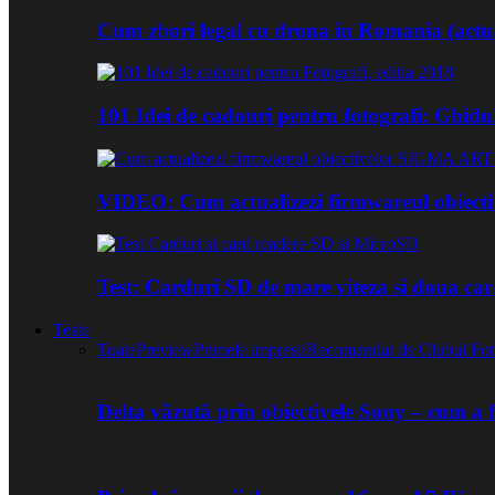
Cum zbori legal cu drona in Romania (actua
101 Idei de cadouri pentru fotografi: Ghidu
VIDEO: Cum actualizezi firmwareul obiect
Test: Carduri SD de mare viteza si doua ca
Teste
Toate
Preview
Primele impresii
Recomandat de Clubul Fot
Delta văzută prin obiectivele Sony – cum a 