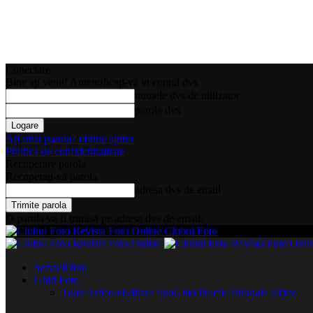
Conectare
Bine ați venit! Autentificați-vă in contul dvs
numele dvs de utilizator
parola dvs
Ați uitat parola? obține ajutor
Politica de confidentialitate
Recuperare parola
Recuperați-vă parola
adresa dvs de email
O parola va fi trimisă pe adresa dvs de email.
Clubul Foto
Servicii foto
Ghid Foto
Toate
Articole
Editare foto
Ghid Practic
Tutoriale Video