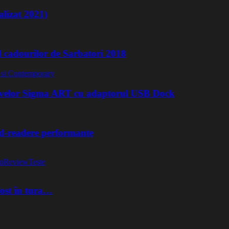
lizat 2021)
l cadourilor de Sarbatori 2018
ivelor Sigma ART cu adaptorul USB Dock
rd-readere performante
o
Review
Teste
fost în tura…