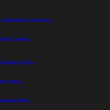
 accesoriile pe care le-am…
i lucru ”on the…
ta Explorer 25-28…
fost în tura…
Toamna în Delta…