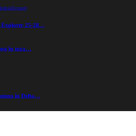
kshop
Zvonuri
ta Explorer 25-28…
fost în tura…
Toamna în Delta…