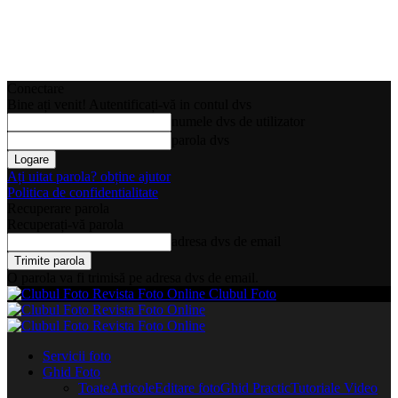
Conectare
Bine ați venit! Autentificați-vă in contul dvs
numele dvs de utilizator
parola dvs
Ați uitat parola? obține ajutor
Politica de confidentialitate
Recuperare parola
Recuperați-vă parola
adresa dvs de email
O parola va fi trimisă pe adresa dvs de email.
Clubul Foto
Servicii foto
Ghid Foto
Toate
Articole
Editare foto
Ghid Practic
Tutoriale Video