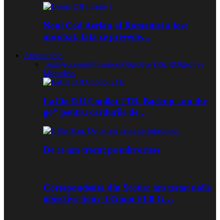
Noul Cod Aerian al Romaniei a fost
aprobat. Iata ce prevede…
Aparate foto
Toate
Accesorii
Mirrorless
Obiective DSLR
Obiective
Mirrorless
LaCie DJI Copilot 2TB. Backup „on the
go” pentru cardurile de…
De ce am trecut pe mirrorless
Corespondenta din Scotia: am testat noile
obiective Sony 135mm f/1.8 G…