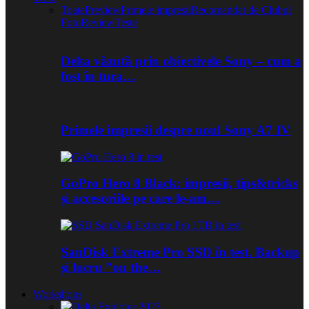
Toate
Preview
Primele impresii
Recomandat de Clubul
Foto
Review
Teste
Delta văzută prin obiectivele Sony – cum a
fost în tura…
Primele impresii despre noul Sony A7 IV
GoPro Hero 8 Black: impresii, tips&tricks
și accesoriile pe care le-am…
SanDisk Extreme Pro SSD în test. Backup
și lucru ”on the…
Workshops