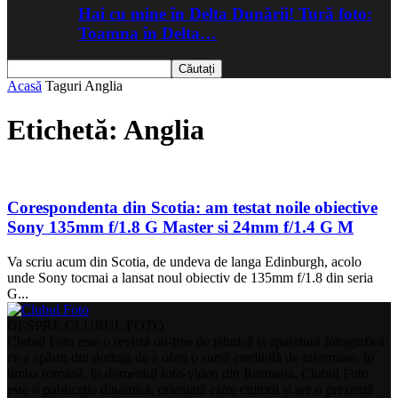
Hai cu mine în Delta Dunării! Tură foto:
Toamna în Delta…
Acasă
Taguri
Anglia
Etichetă: Anglia
Corespondenta din Scotia: am testat noile obiective
Sony 135mm f/1.8 G Master si 24mm f/1.4 G M
Va scriu acum din Scotia, de undeva de langa Edinburgh, acolo
unde Sony tocmai a lansat noul obiectiv de 135mm f/1.8 din seria
G...
DESPRE CLUBUL FOTO
Clubul Foto este o revistă on-line de tehnică și aparatură fotografică
ce a apărut din dorința de a oferi o sursă credibilă de informare, în
limba română, în domeniul foto-video din Romania. Clubul Foto
este o publicație dinamică, orientată către cititorii și are o prezență