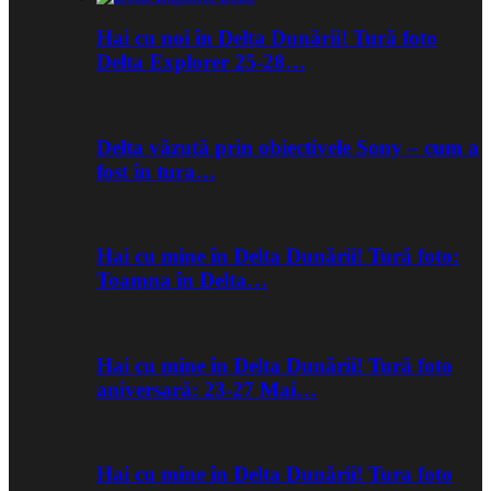
Hai cu noi în Delta Dunării! Tură foto
Delta Explorer 25-28…
Delta văzută prin obiectivele Sony – cum a
fost în tura…
Hai cu mine în Delta Dunării! Tură foto:
Toamna în Delta…
Hai cu mine în Delta Dunării! Tură foto
aniversară: 23-27 Mai…
Hai cu mine în Delta Dunării! Tura foto