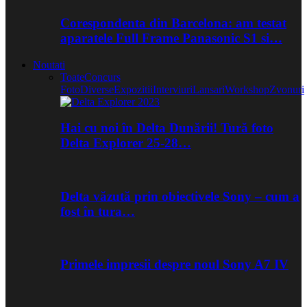
Corespondenta din Barcelona: am testat
aparatele Full Frame Panasonic S1 si…
Noutati
Toate
Concurs
Foto
Diverse
Expozitii
Interviuri
Lansari
Workshop
Zvonuri
Hai cu noi în Delta Dunării! Tură foto
Delta Explorer 25-28…
Delta văzută prin obiectivele Sony – cum a
fost în tura…
Primele impresii despre noul Sony A7 IV