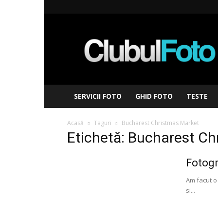
Clubul
Foto
SERVICII FOTO
GHID FOTO
TESTE
Acasă
Taguri
Bucharest Christmas Market
Etichetă: Bucharest C
Fotogr
Am facut o 
si...