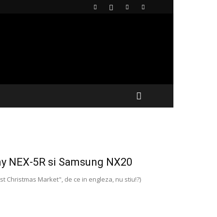
Sony NEX-5R si Samsung NX20
st Christmas Market", de ce in engleza, nu stiu!?)