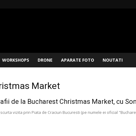
WORKSHOPS
DRONE
APARATE FOTO
NOUTATI
hristmas Market
afii de la Bucharest Christmas Market, cu 
scurta vizita prin Piata de Craciun Bucuresti (pe numele ei oficial "Buchare