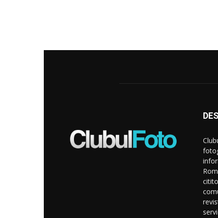
DE
Club
foto
info
Roma
citit
comu
revi
servi