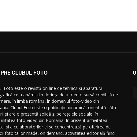
SPRE CLUBUL FOTO
U
ul Foto este o revistă on-line de tehnică și aparatură
grafică ce a apărut din dorința de a oferi o sursă credibilă de
rmare, în limba română, în domeniul foto-video din
nia. Clubul Foto este o publicație dinamică, orientată către
orii și are o prezență solidă și pe rețelele sociale, în
nitatea foto-video din Romania. În prezent activitatea
stei și a colaboratorilor ei se concentrează pe oferirea de
cii foto tailor-made, on demand, activitatea editorială fiind