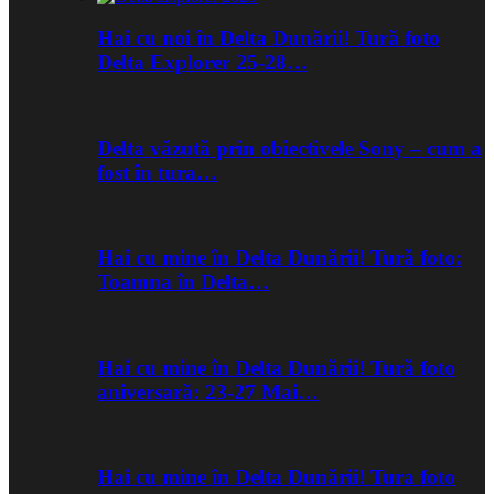
Hai cu noi în Delta Dunării! Tură foto
Delta Explorer 25-28…
Delta văzută prin obiectivele Sony – cum a
fost în tura…
Hai cu mine în Delta Dunării! Tură foto:
Toamna în Delta…
Hai cu mine în Delta Dunării! Tură foto
aniversară: 23-27 Mai…
Hai cu mine în Delta Dunării! Tura foto