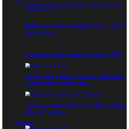
Toate
Preview
Primele impresii
Recomandat de Clubul
Foto
Review
Teste
Delta văzută prin obiectivele Sony – cum a
fost în tura…
Primele impresii despre noul Sony A7 IV
GoPro Hero 8 Black: impresii, tips&tricks
și accesoriile pe care le-am…
SanDisk Extreme Pro SSD în test. Backup
și lucru ”on the…
Workshops