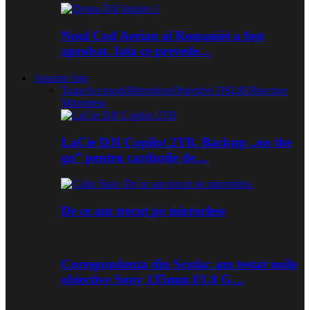
Noul Cod Aerian al Romaniei a fost
aprobat. Iata ce prevede…
Aparate foto
Toate
Accesorii
Mirrorless
Obiective DSLR
Obiective
Mirrorless
LaCie DJI Copilot 2TB. Backup „on the
go” pentru cardurile de…
De ce am trecut pe mirrorless
Corespondenta din Scotia: am testat noile
obiective Sony 135mm f/1.8 G…