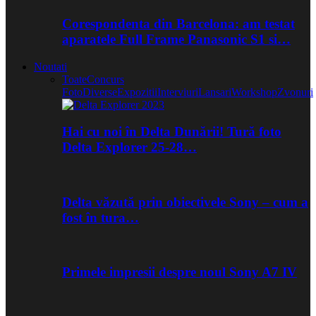
Corespondenta din Barcelona: am testat
aparatele Full Frame Panasonic S1 si…
Noutati
Toate
Concurs
Foto
Diverse
Expozitii
Interviuri
Lansari
Workshop
Zvonuri
Hai cu noi în Delta Dunării! Tură foto
Delta Explorer 25-28…
Delta văzută prin obiectivele Sony – cum a
fost în tura…
Primele impresii despre noul Sony A7 IV