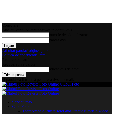
Conectare
Bine ați venit! Autentificați-vă in contul dvs
numele dvs de utilizator
parola dvs
Ați uitat parola? obține ajutor
Politica de confidentialitate
Recuperare parola
Recuperați-vă parola
adresa dvs de email
O parola va fi trimisă pe adresa dvs de email.
Clubul Foto
Servicii foto
Ghid Foto
Toate
Articole
Editare foto
Ghid Practic
Tutoriale Video