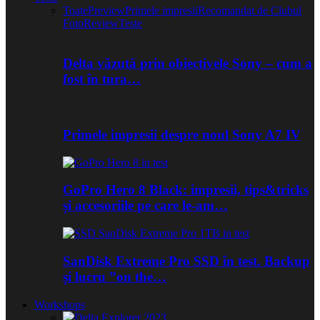
Toate
Preview
Primele impresii
Recomandat de Clubul
Foto
Review
Teste
Delta văzută prin obiectivele Sony – cum a
fost în tura…
Primele impresii despre noul Sony A7 IV
GoPro Hero 8 Black: impresii, tips&tricks
și accesoriile pe care le-am…
SanDisk Extreme Pro SSD în test. Backup
și lucru ”on the…
Workshops