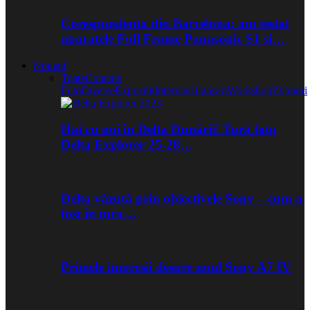
Corespondenta din Barcelona: am testat
aparatele Full Frame Panasonic S1 si…
Noutati
Toate
Concurs
Foto
Diverse
Expozitii
Interviuri
Lansari
Workshop
Zvonuri
Hai cu noi în Delta Dunării! Tură foto
Delta Explorer 25-28…
Delta văzută prin obiectivele Sony – cum a
fost în tura…
Primele impresii despre noul Sony A7 IV