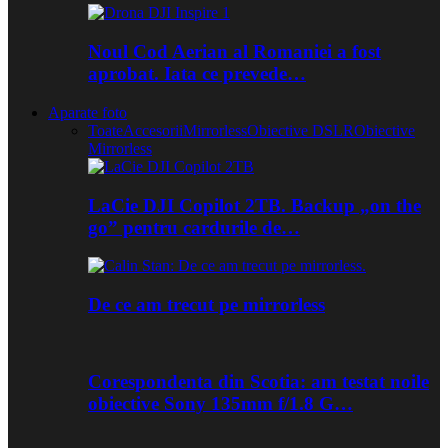
Noul Cod Aerian al Romaniei a fost
aprobat. Iata ce prevede…
Aparate foto
Toate
Accesorii
Mirrorless
Obiective DSLR
Obiective
Mirrorless
LaCie DJI Copilot 2TB. Backup „on the
go” pentru cardurile de…
De ce am trecut pe mirrorless
Corespondenta din Scotia: am testat noile
obiective Sony 135mm f/1.8 G…