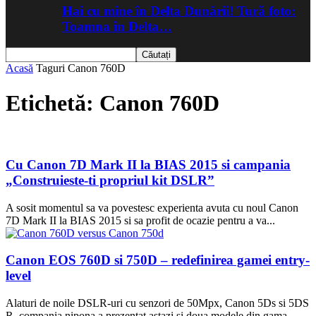
Hai cu mine în Delta Dunării! Tură foto:
Toamna în Delta…
Acasă
Taguri
Canon 760D
Etichetă: Canon 760D
Cu Canon 7D Mark II la BIAS 2015 si campania
„Construieste-ti propriul kit DSLR”
A sosit momentul sa va povestesc experienta avuta cu noul Canon
7D Mark II la BIAS 2015 si sa profit de ocazie pentru a va...
Canon EOS 760D si 750D – redefinirea gamei entry-
level
Alaturi de noile DSLR-uri cu senzori de 50Mpx, Canon 5Ds si 5DS
R, compania nipona a prezentat astazi si doua modele din gama