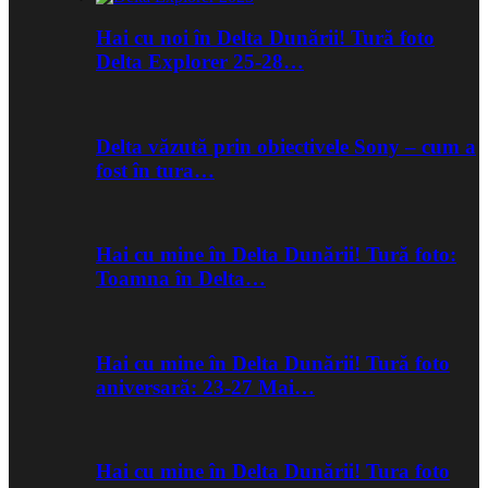
Hai cu noi în Delta Dunării! Tură foto
Delta Explorer 25-28…
Delta văzută prin obiectivele Sony – cum a
fost în tura…
Hai cu mine în Delta Dunării! Tură foto:
Toamna în Delta…
Hai cu mine în Delta Dunării! Tură foto
aniversară: 23-27 Mai…
Hai cu mine în Delta Dunării! Tura foto