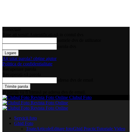
Conectare
Bine ați venit! Autentificați-vă in contul dvs
numele dvs de utilizator
parola dvs
Ați uitat parola? obține ajutor
Politica de confidentialitate
Recuperare parola
Recuperați-vă parola
adresa dvs de email
O parola va fi trimisă pe adresa dvs de email.
Clubul Foto
Servicii foto
Ghid Foto
Toate
Articole
Editare foto
Ghid Practic
Tutoriale Video