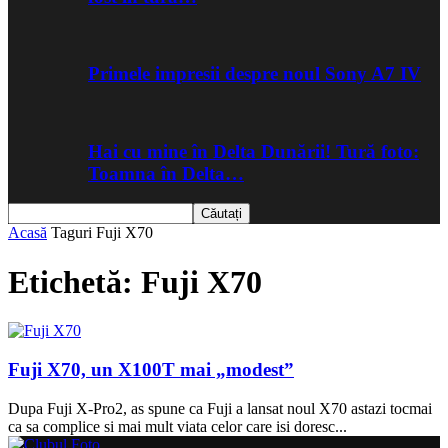
Primele impresii despre noul Sony A7 IV
Hai cu mine în Delta Dunării! Tură foto:
Toamna în Delta…
Acasă
Taguri
Fuji X70
Etichetă: Fuji X70
Fuji X70, un X100T mai „modest”
Dupa Fuji X-Pro2, as spune ca Fuji a lansat noul X70 astazi tocmai
ca sa complice si mai mult viata celor care isi doresc...