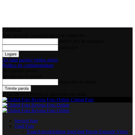
Conectare
Bine ați venit! Autentificați-vă in contul dvs
numele dvs de utilizator
parola dvs
Ați uitat parola? obține ajutor
Politica de confidentialitate
Recuperare parola
Recuperați-vă parola
adresa dvs de email
O parola va fi trimisă pe adresa dvs de email.
Clubul Foto
Servicii foto
Ghid Foto
Toate
Articole
Editare foto
Ghid Practic
Tutoriale Video