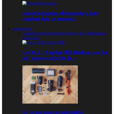
Noul Cod Aerian al Romaniei a fost
aprobat. Iata ce prevede…
Aparate foto
Toate
Accesorii
Mirrorless
Obiective DSLR
Obiective
Mirrorless
LaCie DJI Copilot 2TB. Backup „on the
go” pentru cardurile de…
De ce am trecut pe mirrorless