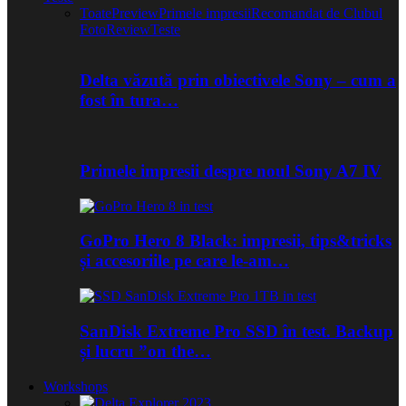
Toate
Preview
Primele impresii
Recomandat de Clubul
Foto
Review
Teste
Delta văzută prin obiectivele Sony – cum a
fost în tura…
Primele impresii despre noul Sony A7 IV
GoPro Hero 8 Black: impresii, tips&tricks
și accesoriile pe care le-am…
SanDisk Extreme Pro SSD în test. Backup
și lucru ”on the…
Workshops