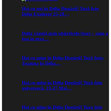
Hai cu noi în Delta Dunării! Tură foto
Delta Explorer 25-28…
Delta văzută prin obiectivele Sony – cum a
fost în tura…
Hai cu mine în Delta Dunării! Tură foto:
Toamna în Delta…
Hai cu mine în Delta Dunării! Tură foto
aniversară: 23-27 Mai…
Hai cu mine în Delta Dunării! Tura foto