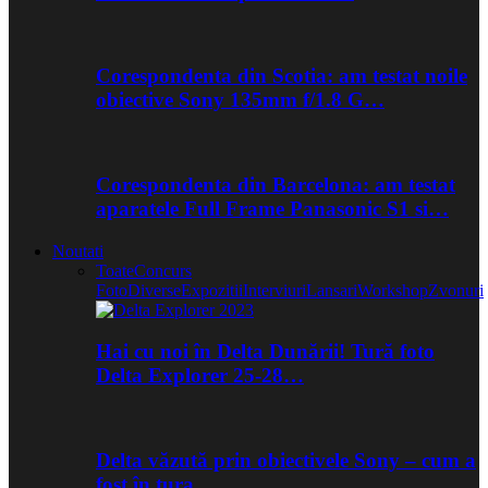
Corespondenta din Scotia: am testat noile
obiective Sony 135mm f/1.8 G…
Corespondenta din Barcelona: am testat
aparatele Full Frame Panasonic S1 si…
Noutati
Toate
Concurs
Foto
Diverse
Expozitii
Interviuri
Lansari
Workshop
Zvonuri
Hai cu noi în Delta Dunării! Tură foto
Delta Explorer 25-28…
Delta văzută prin obiectivele Sony – cum a
fost în tura…