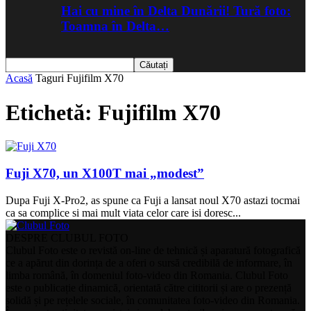
Hai cu mine în Delta Dunării! Tură foto:
Toamna în Delta…
Acasă
Taguri
Fujifilm X70
Etichetă: Fujifilm X70
Fuji X70, un X100T mai „modest”
Dupa Fuji X-Pro2, as spune ca Fuji a lansat noul X70 astazi tocmai
ca sa complice si mai mult viata celor care isi doresc...
DESPRE CLUBUL FOTO
Clubul Foto este o revistă on-line de tehnică și aparatură fotografică
ce a apărut din dorința de a oferi o sursă credibilă de informare, în
limba română, în domeniul foto-video din Romania. Clubul Foto
este o publicație dinamică, orientată către cititorii și are o prezență
solidă și pe rețelele sociale, în comunitatea foto-video din Romania.