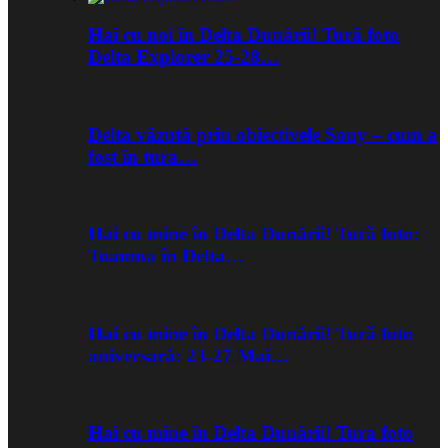
Hai cu noi în Delta Dunării! Tură foto
Delta Explorer 25-28…
Delta văzută prin obiectivele Sony – cum a
fost în tura…
Hai cu mine în Delta Dunării! Tură foto:
Toamna în Delta…
Hai cu mine în Delta Dunării! Tură foto
aniversară: 23-27 Mai…
Hai cu mine în Delta Dunării! Tura foto