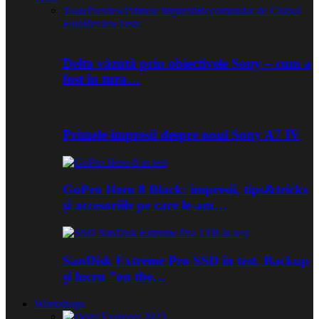
Toate
Preview
Primele impresii
Recomandat de Clubul
Foto
Review
Teste
Delta văzută prin obiectivele Sony – cum a
fost în tura…
Primele impresii despre noul Sony A7 IV
GoPro Hero 8 Black: impresii, tips&tricks
și accesoriile pe care le-am…
SanDisk Extreme Pro SSD în test. Backup
și lucru ”on the…
Workshops