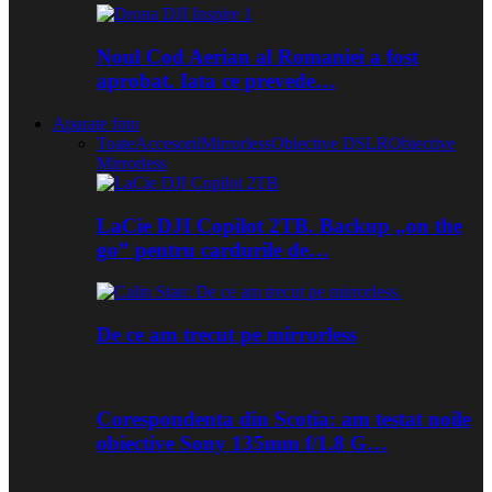
Noul Cod Aerian al Romaniei a fost
aprobat. Iata ce prevede…
Aparate foto
Toate
Accesorii
Mirrorless
Obiective DSLR
Obiective
Mirrorless
LaCie DJI Copilot 2TB. Backup „on the
go” pentru cardurile de…
De ce am trecut pe mirrorless
Corespondenta din Scotia: am testat noile
obiective Sony 135mm f/1.8 G…