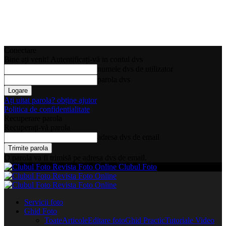
Conectare
Bine ați venit! Autentificați-vă in contul dvs
numele dvs de utilizator
parola dvs
Ați uitat parola? obține ajutor
Politica de confidentialitate
Recuperare parola
Recuperați-vă parola
adresa dvs de email
O parola va fi trimisă pe adresa dvs de email.
Clubul Foto
Servicii foto
Ghid Foto
Toate
Articole
Editare foto
Ghid Practic
Tutoriale Video