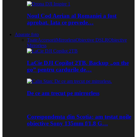
Noul Cod Aerian al Romaniei a fost
aprobat. Iata ce prevede…
Aparate foto
Toate
Accesorii
Mirrorless
Obiective DSLR
Obiective
Mirrorless
LaCie DJI Copilot 2TB. Backup „on the
go” pentru cardurile de…
De ce am trecut pe mirrorless
Corespondenta din Scotia: am testat noile
obiective Sony 135mm f/1.8 G…