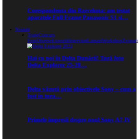
Corespondenta din Barcelona: am testat
aparatele Full Frame Panasonic S1 si…
Noutati
Toate
Concurs
Foto
Diverse
Expozitii
Interviuri
Lansari
Workshop
Zvonuri
Hai cu noi în Delta Dunării! Tură foto
Delta Explorer 25-28…
Delta văzută prin obiectivele Sony – cum a
fost în tura…
Primele impresii despre noul Sony A7 IV