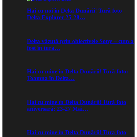
Hai cu noi în Delta Dunării! Tură foto
Delta Explorer 25-28…
Delta văzută prin obiectivele Sony – cum a
fost în tura…
Hai cu mine în Delta Dunării! Tură foto:
Toamna în Delta…
Hai cu mine în Delta Dunării! Tură foto
aniversară: 23-27 Mai…
Hai cu mine în Delta Dunării! Tura foto