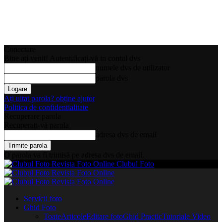
Conectare
Bine ați venit! Autentificați-vă in contul dvs
numele dvs de utilizator
parola dvs
Ați uitat parola? obține ajutor
Politica de confidentialitate
Recuperare parola
Recuperați-vă parola
adresa dvs de email
O parola va fi trimisă pe adresa dvs de email.
Clubul Foto
Servicii foto
Ghid Foto
Toate
Articole
Editare foto
Ghid Practic
Tutoriale Video