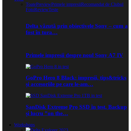
Toate
Preview
Primele impresii
Recomandat de Clubul
Foto
Review
Teste
Delta văzută prin obiectivele Sony – cum a
fost în tura…
Primele impresii despre noul Sony A7 IV
GoPro Hero 8 Black: impresii, tips&tricks
și accesoriile pe care le-am…
SanDisk Extreme Pro SSD în test. Backup
și lucru ”on the…
Workshops