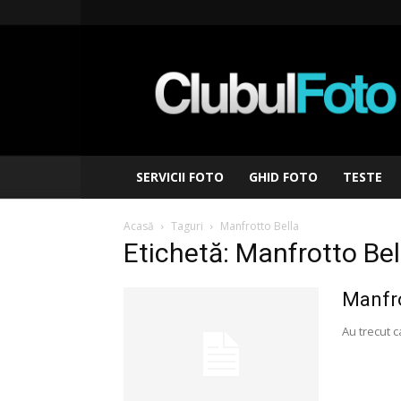
Clubul
Foto
SERVICII FOTO
GHID FOTO
TESTE
Acasă
Taguri
Manfrotto Bella
Etichetă: Manfrotto Bel
Manfro
Au trecut c