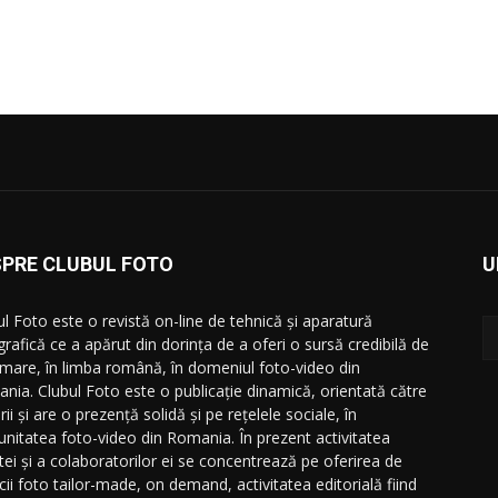
SPRE CLUBUL FOTO
U
ul Foto este o revistă on-line de tehnică și aparatură
grafică ce a apărut din dorința de a oferi o sursă credibilă de
rmare, în limba română, în domeniul foto-video din
nia. Clubul Foto este o publicație dinamică, orientată către
orii și are o prezență solidă și pe rețelele sociale, în
nitatea foto-video din Romania. În prezent activitatea
stei și a colaboratorilor ei se concentrează pe oferirea de
cii foto tailor-made, on demand, activitatea editorială fiind