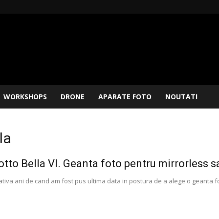
WORKSHOPS
DRONE
APARATE FOTO
NOUTATI
la
tto Bella VI. Geanta foto pentru mirrorless 
ativa ani de cand am fost pus ultima data in postura de a alege o geanta f