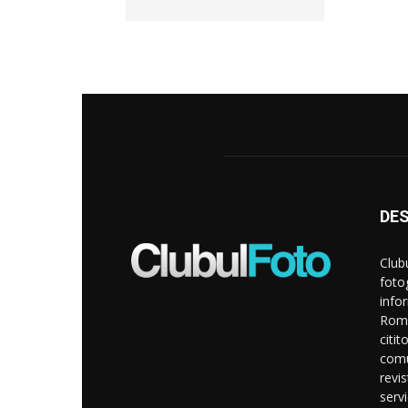
DE
Club
foto
info
Roma
citit
comu
revi
servi