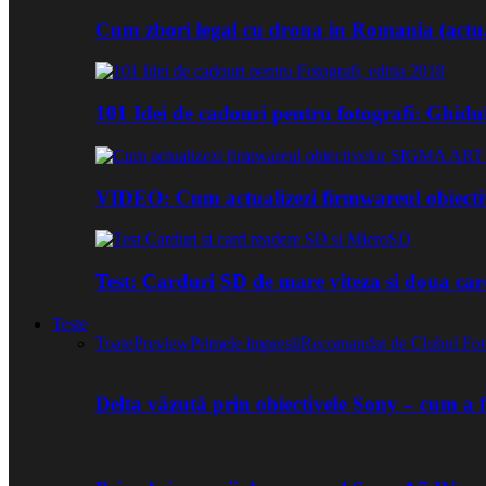
Cum zbori legal cu drona in Romania (actua
101 Idei de cadouri pentru fotografi: Ghidu
VIDEO: Cum actualizezi firmwareul obiect
Test: Carduri SD de mare viteza si doua ca
Teste
Toate
Preview
Primele impresii
Recomandat de Clubul Fot
Delta văzută prin obiectivele Sony – cum a 