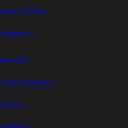
iversară: 23-27 Mai…
lta Explorer 8…
lizat 2021)
” pentru cardurile de…
nd si voua…
ccesoriile pe…