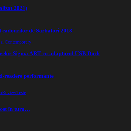
lizat 2021)
l cadourilor de Sarbatori 2018
ivelor Sigma ART cu adaptorul USB Dock
rd-readere performante
o
Review
Teste
fost în tura…