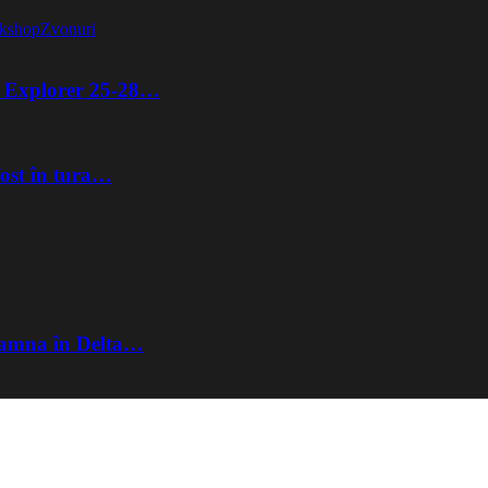
kshop
Zvonuri
ta Explorer 25-28…
fost în tura…
Toamna în Delta…