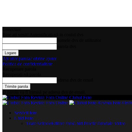
Conectare
Bine ați venit! Autentificați-vă in contul dvs
numele dvs de utilizator
parola dvs
Ați uitat parola? obține ajutor
Politica de confidentialitate
Recuperare parola
Recuperați-vă parola
adresa dvs de email
O parola va fi trimisă pe adresa dvs de email.
Clubul Foto
Servicii foto
Ghid Foto
Toate
Articole
Editare foto
Ghid Practic
Tutoriale Video