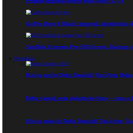
Primele impresii despre noul Sony A7 IV
GoPro Hero 8 Black: impresii, tips&tricks și
SanDisk Extreme Pro SSD în test. Backup ș
Workshops
Hai cu noi în Delta Dunării! Tură foto Del
Delta văzută prin obiectivele Sony – cum a 
Hai cu mine în Delta Dunării! Tură foto: 