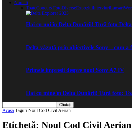
Noutati
Toate
Concurs Foto
Diverse
Expozitii
Interviuri
Lansari
Wor
Hai cu noi în Delta Dunării! Tură foto Del
Delta văzută prin obiectivele Sony – cum a 
Primele impresii despre noul Sony A7 IV
Hai cu mine în Delta Dunării! Tură foto: 
Acasă
Taguri
Noul Cod Civil Aerian
Etichetă: Noul Cod Civil Aerian