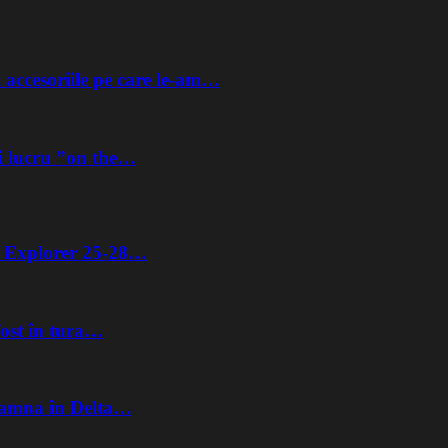
 accesoriile pe care le-am…
i lucru ”on the…
ta Explorer 25-28…
fost în tura…
Toamna în Delta…