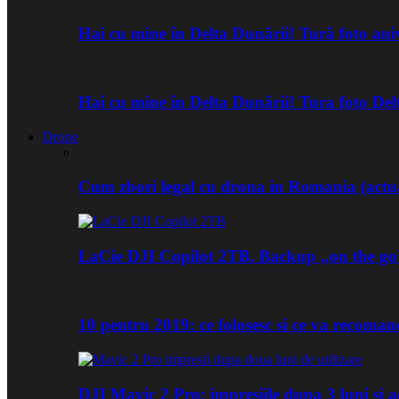
Hai cu mine în Delta Dunării! Tură foto an
Hai cu mine în Delta Dunării! Tura foto De
Drone
Cum zbori legal cu drona in Romania (actua
LaCie DJI Copilot 2TB. Backup „on the go
10 pentru 2019: ce folosesc si ce va recoma
DJI Mavic 2 Pro: impresiile dupa 3 luni si a