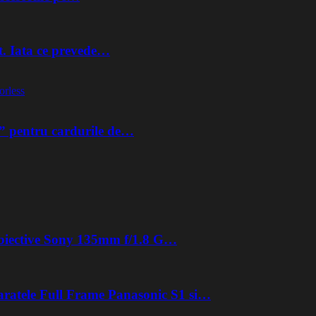
t. Iata ce prevede…
orless
” pentru cardurile de…
 obiective Sony 135mm f/1.8 G…
aratele Full Frame Panasonic S1 si…