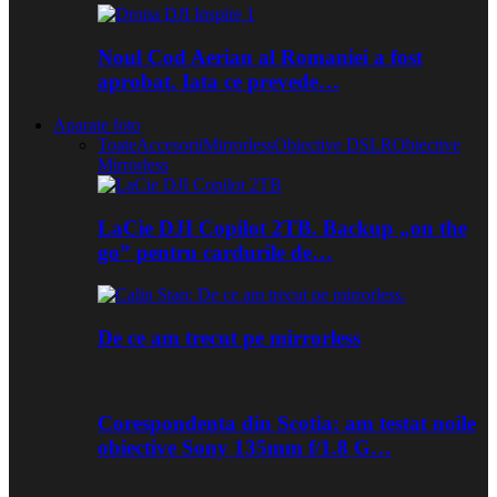
Noul Cod Aerian al Romaniei a fost
aprobat. Iata ce prevede…
Aparate foto
Toate
Accesorii
Mirrorless
Obiective DSLR
Obiective
Mirrorless
LaCie DJI Copilot 2TB. Backup „on the
go” pentru cardurile de…
De ce am trecut pe mirrorless
Corespondenta din Scotia: am testat noile
obiective Sony 135mm f/1.8 G…