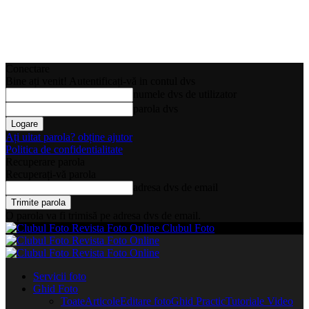
Conectare
Bine ați venit! Autentificați-vă in contul dvs
numele dvs de utilizator
parola dvs
Ați uitat parola? obține ajutor
Politica de confidentialitate
Recuperare parola
Recuperați-vă parola
adresa dvs de email
O parola va fi trimisă pe adresa dvs de email.
Clubul Foto
Servicii foto
Ghid Foto
Toate
Articole
Editare foto
Ghid Practic
Tutoriale Video