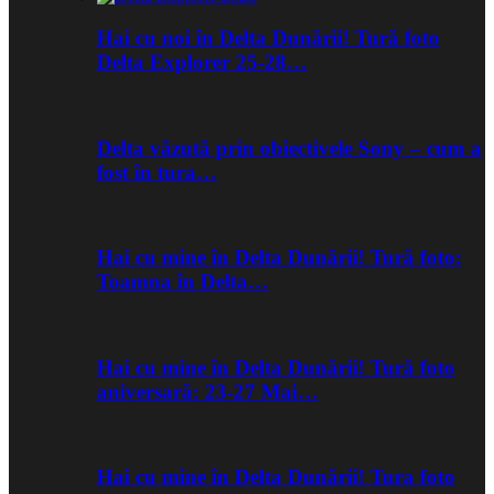
Hai cu noi în Delta Dunării! Tură foto
Delta Explorer 25-28…
Delta văzută prin obiectivele Sony – cum a
fost în tura…
Hai cu mine în Delta Dunării! Tură foto:
Toamna în Delta…
Hai cu mine în Delta Dunării! Tură foto
aniversară: 23-27 Mai…
Hai cu mine în Delta Dunării! Tura foto