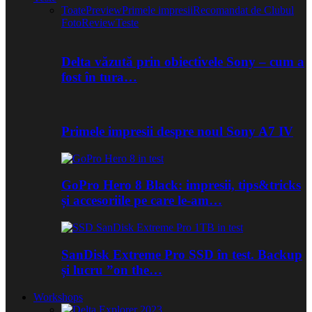
Toate
Preview
Primele impresii
Recomandat de Clubul
Foto
Review
Teste
Delta văzută prin obiectivele Sony – cum a
fost în tura…
Primele impresii despre noul Sony A7 IV
GoPro Hero 8 Black: impresii, tips&tricks
și accesoriile pe care le-am…
SanDisk Extreme Pro SSD în test. Backup
și lucru ”on the…
Workshops