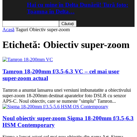
Hai cu mine în Delta Dunării! Tură foto:
Toamna în Delta…
Acasă
Taguri
Obiectiv super-zoom
Etichetă: Obiectiv super-zoom
Tamron 18-200mm f/3.5-6.3 VC – cel mai usor
super-zoom actual
Tamron a anuntat lansarea unei versiuni imbunatatite a obiectivului
super-zoom 18-200mm destinat aparatelor foto DSLR cu senzor
APS-C. Noul obiectiv, care se numeste "simplu" Tamron...
Noul obiectiv super-zoom Sigma 18-200mm f/3.5-6.3
HSM Contemporary
Sigma a lansat astazi cel mai nou obiectiv din gama Art, Sigma