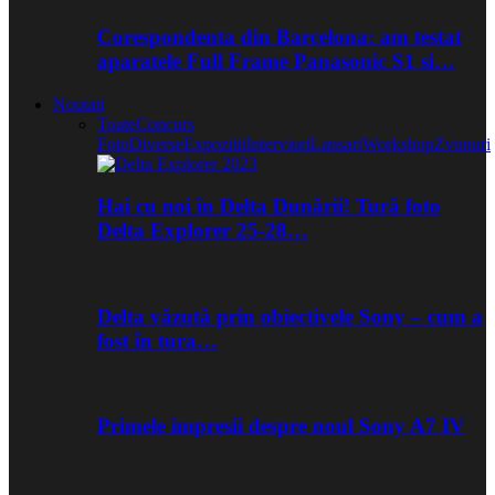
Corespondenta din Barcelona: am testat
aparatele Full Frame Panasonic S1 si…
Noutati
Toate
Concurs
Foto
Diverse
Expozitii
Interviuri
Lansari
Workshop
Zvonuri
Hai cu noi în Delta Dunării! Tură foto
Delta Explorer 25-28…
Delta văzută prin obiectivele Sony – cum a
fost în tura…
Primele impresii despre noul Sony A7 IV