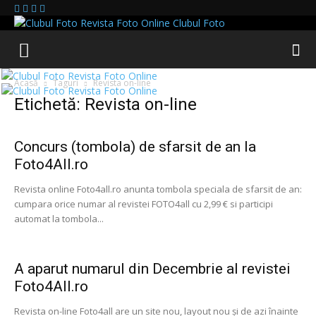
Clubul Foto
Acasă
Taguri
Revista on-line
Etichetă: Revista on-line
Concurs (tombola) de sfarsit de an la
Foto4All.ro
Revista online Foto4all.ro anunta tombola speciala de sfarsit de an:
cumpara orice numar al revistei FOTO4all cu 2,99 € si participi
automat la tombola...
A aparut numarul din Decembrie al revistei
Foto4All.ro
Revista on-line Foto4all are un site nou, layout nou și de azi înainte