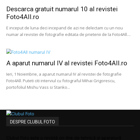
Descarca gratuit numarul 10 al revistei
Foto4All.ro
E inceput de luna deci incepand de azi ne delectam cu un nou
numar al revistei de fotografie editata de prietenii de la Foto4All....
A aparut numarul IV al revistei Foto4All.ro
Ieri, 1 Noiembrie, a aparut numarul IV al revistei de fotografie
Foto4All. Puteti citi interviul cu fotograful Mihai Grigorescu,
portofoliul Mishu Vass si Stanko...
DESPRE CLUBUL FOTO
Clubul Foto este o revistă on-line de tehnică și aparatură