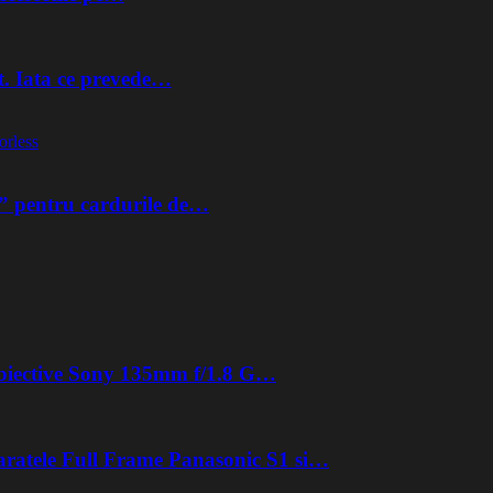
t. Iata ce prevede…
orless
” pentru cardurile de…
 obiective Sony 135mm f/1.8 G…
aratele Full Frame Panasonic S1 si…