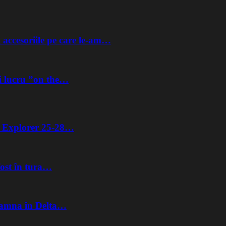
 accesoriile pe care le-am…
i lucru ”on the…
ta Explorer 25-28…
fost în tura…
Toamna în Delta…