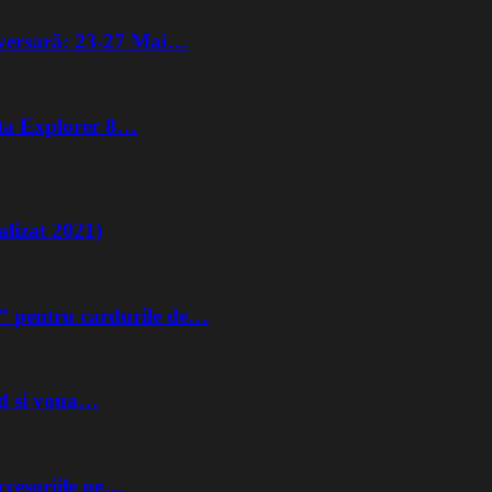
iversară: 23-27 Mai…
lta Explorer 8…
lizat 2021)
” pentru cardurile de…
nd si voua…
ccesoriile pe…