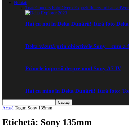
Noutati
Toate
Concurs Foto
Diverse
Expozitii
Interviuri
Lansari
Wor
Hai cu noi în Delta Dunării! Tură foto Del
Delta văzută prin obiectivele Sony – cum a 
Primele impresii despre noul Sony A7 IV
Hai cu mine în Delta Dunării! Tură foto: 
Acasă
Taguri
Sony 135mm
Etichetă: Sony 135mm