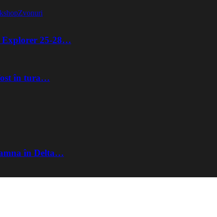
kshop
Zvonuri
ta Explorer 25-28…
fost în tura…
Toamna în Delta…