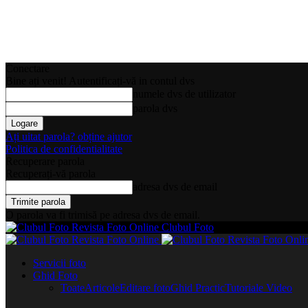
Conectare
Bine ați venit! Autentificați-vă in contul dvs
numele dvs de utilizator
parola dvs
Ați uitat parola? obține ajutor
Politica de confidentialitate
Recuperare parola
Recuperați-vă parola
adresa dvs de email
O parola va fi trimisă pe adresa dvs de email.
Clubul Foto
Servicii foto
Ghid Foto
Toate
Articole
Editare foto
Ghid Practic
Tutoriale Video