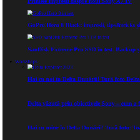
Primele impresii despre noul Sony A7 IV
GoPro Hero 8 Black: impresii, tips&tricks și
SanDisk Extreme Pro SSD în test. Backup ș
Workshops
Hai cu noi în Delta Dunării! Tură foto Del
Delta văzută prin obiectivele Sony – cum a 
Hai cu mine în Delta Dunării! Tură foto: 