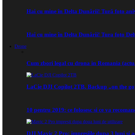
Hai cu mine în Delta Dunării! Tură foto an
Hai cu mine în Delta Dunării! Tura foto De
Drone
Cum zbori legal cu drona in Romania (actua
LaCie DJI Copilot 2TB. Backup „on the go
10 pentru 2019: ce folosesc si ce va recoma
DJI Mavic 2 Pro: impresiile dupa 3 luni si a