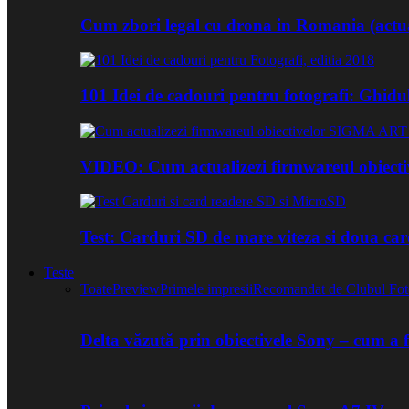
Cum zbori legal cu drona in Romania (actua
101 Idei de cadouri pentru fotografi: Ghidu
VIDEO: Cum actualizezi firmwareul obiect
Test: Carduri SD de mare viteza si doua ca
Teste
Toate
Preview
Primele impresii
Recomandat de Clubul Fot
Delta văzută prin obiectivele Sony – cum a 