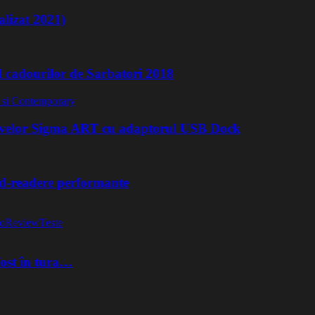
lizat 2021)
l cadourilor de Sarbatori 2018
ivelor Sigma ART cu adaptorul USB Dock
rd-readere performante
o
Review
Teste
fost în tura…