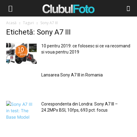
Acasă
Taguri
Sony A7 III
Etichetă: Sony A7 III
10 pentru 2019: ce folosesc si ce va recomand
si voua pentru 2019
Lansarea Sony A7 III in Romania
Corespondenta din Londra: Sony A7 III –
24.2MPx BSI, 10fps, 693 pct. focus