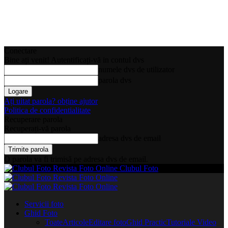
Conectare
Bine ați venit! Autentificați-vă in contul dvs
numele dvs de utilizator
parola dvs
Ați uitat parola? obține ajutor
Politica de confidentialitate
Recuperare parola
Recuperați-vă parola
adresa dvs de email
O parola va fi trimisă pe adresa dvs de email.
Clubul Foto
Servicii foto
Ghid Foto
Toate
Articole
Editare foto
Ghid Practic
Tutoriale Video