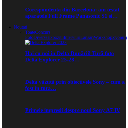
Corespondenta din Barcelona: am testat
aparatele Full Frame Panasonic S1 si…
Noutati
Toate
Concurs
Foto
Diverse
Expozitii
Interviuri
Lansari
Workshop
Zvonuri
Hai cu noi în Delta Dunării! Tură foto
Delta Explorer 25-28…
Delta văzută prin obiectivele Sony – cum a
fost în tura…
Primele impresii despre noul Sony A7 IV