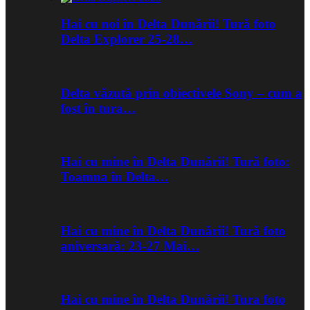
Hai cu noi în Delta Dunării! Tură foto
Delta Explorer 25-28…
Delta văzută prin obiectivele Sony – cum a
fost în tura…
Hai cu mine în Delta Dunării! Tură foto:
Toamna în Delta…
Hai cu mine în Delta Dunării! Tură foto
aniversară: 23-27 Mai…
Hai cu mine în Delta Dunării! Tura foto