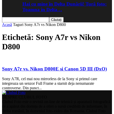
Hai cu mine în Delta Dunării! Tură foto:
Toamna în Delta…
Acasă
Taguri
Sony A7r vs Nikon D800
Etichetă: Sony A7r vs Nikon
D800
Sony A7r vs. Nikon D800E si Canon 5D III (DxO)
Sony A7R, cel mai nou mirrorless de la Sony si primul care
integreaza un senzor Full Frame a starnit deja nenumarate
controverse. Din punct...
DESPRE CLUBUL FOTO
Clubul Foto este o revistă on-line de tehnică și aparatură fotografică
ce a apărut din dorința de a oferi o sursă credibilă de informare, în
limba română, în domeniul foto-video din Romania. Clubul Foto