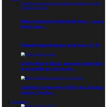
Toate
Preview
Primele impresii
Recomandat de Clubul
Foto
Review
Teste
Delta văzută prin obiectivele Sony – cum a
fost în tura…
Primele impresii despre noul Sony A7 IV
GoPro Hero 8 Black: impresii, tips&tricks
și accesoriile pe care le-am…
SanDisk Extreme Pro SSD în test. Backup
și lucru ”on the…
Workshops