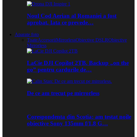
Noul Cod Aerian al Romaniei a fost
aprobat. Iata ce prevede…
Aparate foto
Toate
Accesorii
Mirrorless
Obiective DSLR
Obiective
Mirrorless
LaCie DJI Copilot 2TB. Backup „on the
go” pentru cardurile de…
De ce am trecut pe mirrorless
Corespondenta din Scotia: am testat noile
obiective Sony 135mm f/1.8 G…