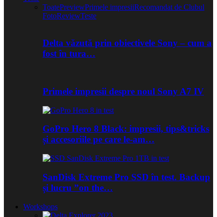
Toate
Preview
Primele impresii
Recomandat de Clubul
Foto
Review
Teste
Delta văzută prin obiectivele Sony – cum a
fost în tura…
Primele impresii despre noul Sony A7 IV
GoPro Hero 8 Black: impresii, tips&tricks
și accesoriile pe care le-am…
SanDisk Extreme Pro SSD în test. Backup
și lucru ”on the…
Workshops