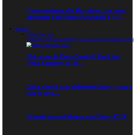
Corespondenta din Barcelona: am testat
aparatele Full Frame Panasonic S1 si…
Noutati
Toate
Concurs
Foto
Diverse
Expozitii
Interviuri
Lansari
Workshop
Zvonuri
Hai cu noi în Delta Dunării! Tură foto
Delta Explorer 25-28…
Delta văzută prin obiectivele Sony – cum a
fost în tura…
Primele impresii despre noul Sony A7 IV