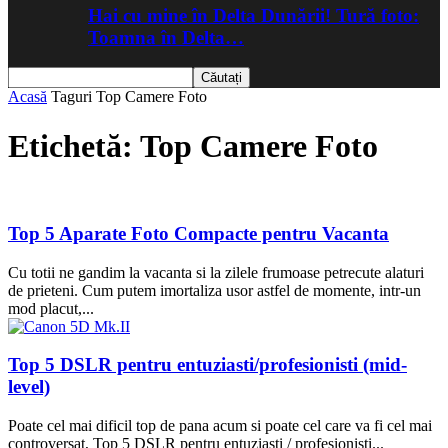
Hai cu mine în Delta Dunării! Tură foto:
Toamna în Delta…
Acasă
Taguri
Top Camere Foto
Etichetă: Top Camere Foto
Top 5 Aparate Foto Compacte pentru Vacanta
Cu totii ne gandim la vacanta si la zilele frumoase petrecute alaturi
de prieteni. Cum putem imortaliza usor astfel de momente, intr-un
mod placut,...
Top 5 DSLR pentru entuziasti/profesionisti (mid-
level)
Poate cel mai dificil top de pana acum si poate cel care va fi cel mai
controversat, Top 5 DSLR pentru entuziasti / profesionisti...