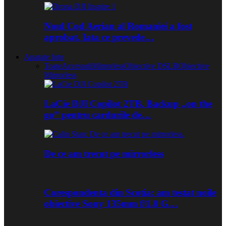
Noul Cod Aerian al Romaniei a fost
aprobat. Iata ce prevede…
Aparate foto
Toate
Accesorii
Mirrorless
Obiective DSLR
Obiective
Mirrorless
LaCie DJI Copilot 2TB. Backup „on the
go” pentru cardurile de…
De ce am trecut pe mirrorless
Corespondenta din Scotia: am testat noile
obiective Sony 135mm f/1.8 G…