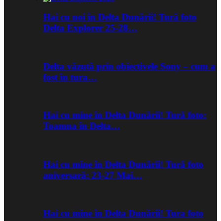
Hai cu noi în Delta Dunării! Tură foto
Delta Explorer 25-28…
Delta văzută prin obiectivele Sony – cum a
fost în tura…
Hai cu mine în Delta Dunării! Tură foto:
Toamna în Delta…
Hai cu mine în Delta Dunării! Tură foto
aniversară: 23-27 Mai…
Hai cu mine în Delta Dunării! Tura foto