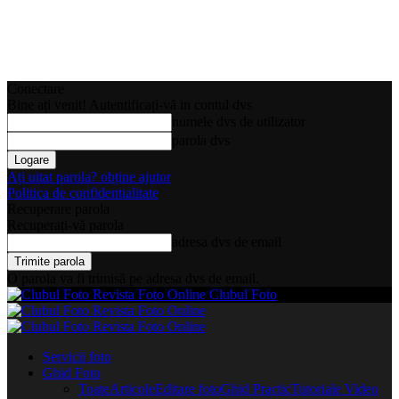
Conectare
Bine ați venit! Autentificați-vă in contul dvs
numele dvs de utilizator
parola dvs
Ați uitat parola? obține ajutor
Politica de confidentialitate
Recuperare parola
Recuperați-vă parola
adresa dvs de email
O parola va fi trimisă pe adresa dvs de email.
Clubul Foto
Servicii foto
Ghid Foto
Toate
Articole
Editare foto
Ghid Practic
Tutoriale Video