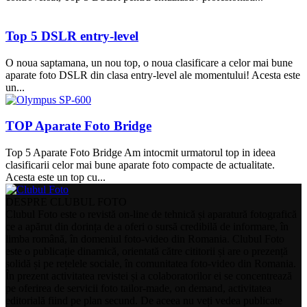
Top 5 DSLR entry-level
O noua saptamana, un nou top, o noua clasificare a celor mai bune
aparate foto DSLR din clasa entry-level ale momentului! Acesta este
un...
TOP Aparate Foto Bridge
Top 5 Aparate Foto Bridge Am intocmit urmatorul top in ideea
clasificarii celor mai bune aparate foto compacte de actualitate.
Acesta este un top cu...
DESPRE CLUBUL FOTO
Clubul Foto este o revistă on-line de tehnică și aparatură fotografică
ce a apărut din dorința de a oferi o sursă credibilă de informare, în
limba română, în domeniul foto-video din Romania. Clubul Foto
este o publicație dinamică, orientată către cititorii și are o prezență
solidă și pe rețelele sociale, în comunitatea foto-video din Romania.
În prezent activitatea revistei și a colaboratorilor ei se concentrează
pe oferirea de servicii foto tailor-made, on demand, activitatea
editorială fiind pe plan secund. De aceea nu veți vedea publicate