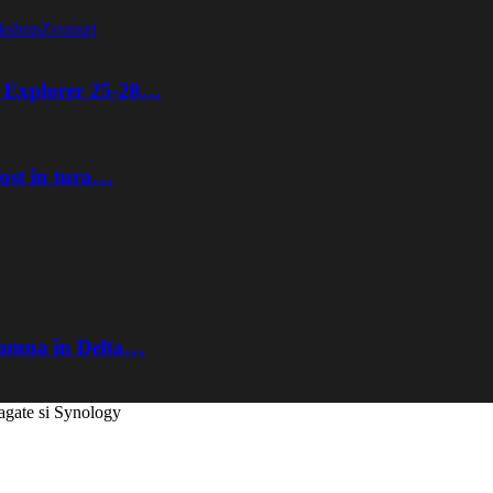
kshop
Zvonuri
ta Explorer 25-28…
fost în tura…
Toamna în Delta…
agate si Synology