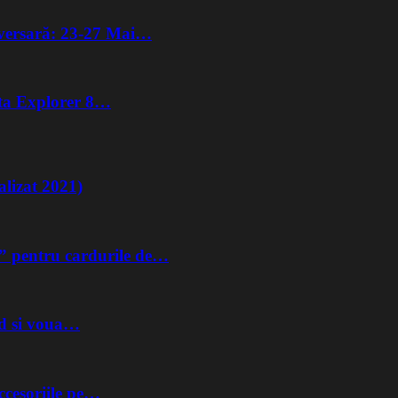
iversară: 23-27 Mai…
lta Explorer 8…
lizat 2021)
” pentru cardurile de…
nd si voua…
ccesoriile pe…