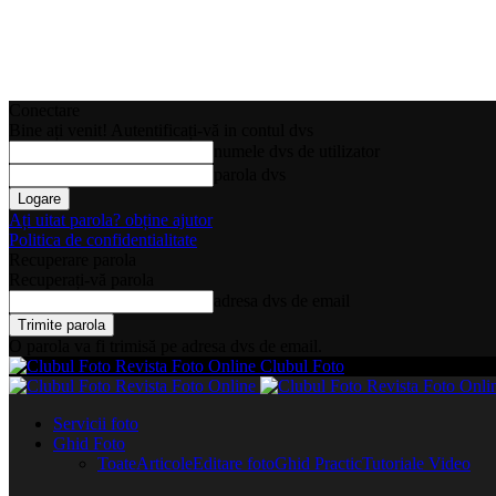
Conectare
Bine ați venit! Autentificați-vă in contul dvs
numele dvs de utilizator
parola dvs
Ați uitat parola? obține ajutor
Politica de confidentialitate
Recuperare parola
Recuperați-vă parola
adresa dvs de email
O parola va fi trimisă pe adresa dvs de email.
Clubul Foto
Servicii foto
Ghid Foto
Toate
Articole
Editare foto
Ghid Practic
Tutoriale Video