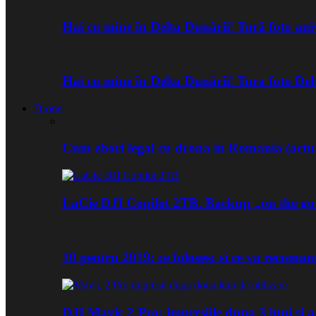
Hai cu mine în Delta Dunării! Tură foto an
Hai cu mine în Delta Dunării! Tura foto De
Drone
Cum zbori legal cu drona in Romania (actua
LaCie DJI Copilot 2TB. Backup „on the go
10 pentru 2019: ce folosesc si ce va recoma
DJI Mavic 2 Pro: impresiile dupa 3 luni si a