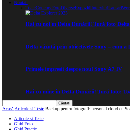
Noutati
Toate
Concurs Foto
Diverse
Expozitii
Interviuri
Lansari
Wor
Hai cu noi în Delta Dunării! Tură foto Del
Delta văzută prin obiectivele Sony – cum a 
Primele impresii despre noul Sony A7 IV
Hai cu mine în Delta Dunării! Tură foto: 
Acasă
Articole si Teste
Backup pentru fotografi: personal cloud cu Se
Articole si Teste
Ghid Foto
Ghid Practic