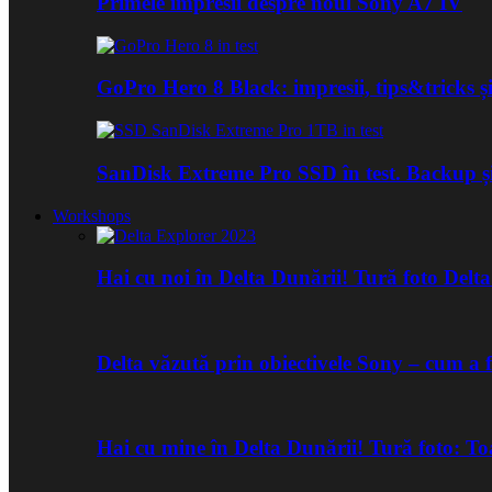
Primele impresii despre noul Sony A7 IV
GoPro Hero 8 Black: impresii, tips&tricks și
SanDisk Extreme Pro SSD în test. Backup ș
Workshops
Hai cu noi în Delta Dunării! Tură foto Del
Delta văzută prin obiectivele Sony – cum a 
Hai cu mine în Delta Dunării! Tură foto: 