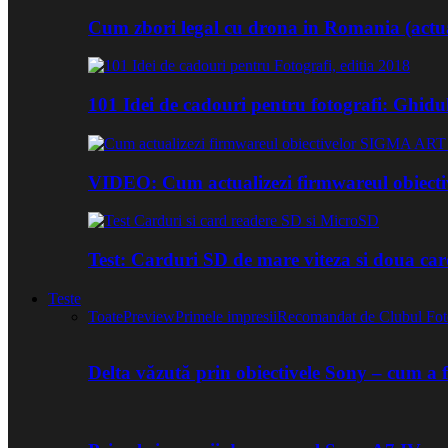
Cum zbori legal cu drona in Romania (actua
101 Idei de cadouri pentru fotografi: Ghidu
VIDEO: Cum actualizezi firmwareul obiect
Test: Carduri SD de mare viteza si doua ca
Teste
Toate
Preview
Primele impresii
Recomandat de Clubul Fot
Delta văzută prin obiectivele Sony – cum a 