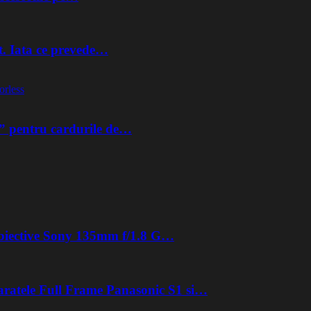
t. Iata ce prevede…
orless
” pentru cardurile de…
 obiective Sony 135mm f/1.8 G…
aratele Full Frame Panasonic S1 si…