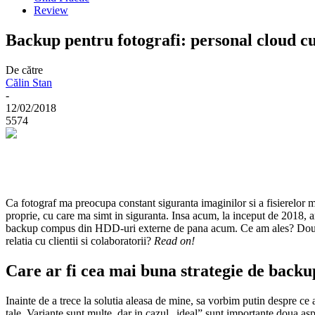
Review
Backup pentru fotografi: personal cloud cu
De către
Călin Stan
-
12/02/2018
5574
Ca fotograf ma preocupa constant siguranta imaginilor si a fisierelor m
proprie, cu care ma simt in siguranta. Insa acum, la inceput de 2018,
backup compus din HDD-uri externe de pana acum. Ce am ales? Do
relatia cu clientii si colaboratorii?
Read on!
Care ar fi cea mai buna strategie de back
Inainte de a trece la solutia aleasa de mine, sa vorbim putin despre ce 
tale. Variante sunt multe, dar in cazul „ideal” sunt importante doua asp