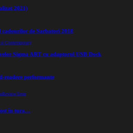
lizat 2021)
l cadourilor de Sarbatori 2018
ivelor Sigma ART cu adaptorul USB Dock
rd-readere performante
o
Review
Teste
fost în tura…