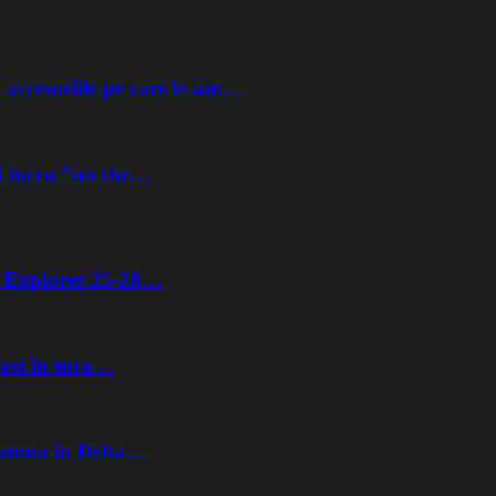
 accesoriile pe care le-am…
i lucru ”on the…
ta Explorer 25-28…
fost în tura…
Toamna în Delta…