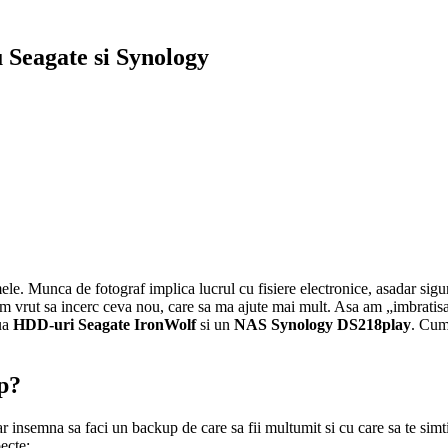
 Seagate si Synology
ele. Munca de fotograf implica lucrul cu fisiere electronice, asadar sigu
 am vrut sa incerc ceva nou, care sa ma ajute mai mult. Asa am „imbratis
ua
HDD-uri Seagate IronWolf
si un
NAS Synology DS218play
. Cum
up?
ar insemna sa faci un backup de care sa fii multumit si cu care sa te simti
ecte: