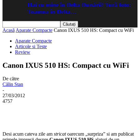
Hai cu mine în Delta Dunării! Tură foto:
Toamna în Delta…
Acasă
Aparate Compacte
Canon IXUS 510 HS: Compact cu WiFi
Aparate Compacte
Articole si Teste
Review
Canon IXUS 510 HS: Compact cu WiFi
De către
Călin Stan
-
27/03/2012
4757
Desi acum cateva zile am
stricat
oarecum „surpriza” si am publicat
primele impresii despre
Canon IXUS 510 HS
alaturi de un