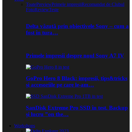
Toate
Preview
Primele impresii
Recomandat de Clubul
Foto
Review
Teste
Delta văzută prin obiectivele Sony – cum a
fost în tura…
Primele impresii despre noul Sony A7 IV
GoPro Hero 8 Black: impresii, tips&tricks
și accesoriile pe care le-am…
SanDisk Extreme Pro SSD în test. Backup
și lucru ”on the…
Workshops