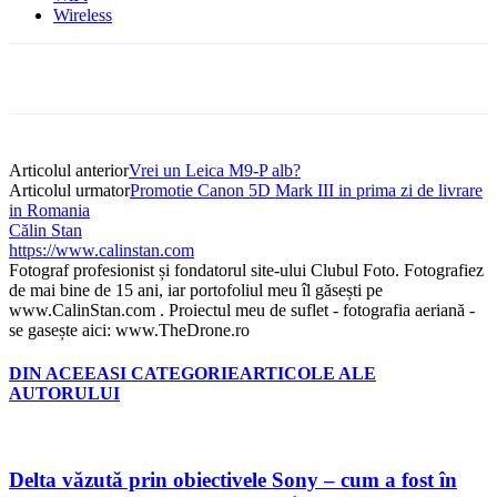
Wireless
Articolul anterior
Vrei un Leica M9-P alb?
Articolul urmator
Promotie Canon 5D Mark III in prima zi de livrare
in Romania
Călin Stan
https://www.calinstan.com
Fotograf profesionist și fondatorul site-ului Clubul Foto. Fotografiez
de mai bine de 15 ani, iar portofoliul meu îl găsești pe
www.CalinStan.com . Proiectul meu de suflet - fotografia aeriană -
se gasește aici: www.TheDrone.ro
DIN ACEEASI CATEGORIE
ARTICOLE ALE
AUTORULUI
Delta văzută prin obiectivele Sony – cum a fost în