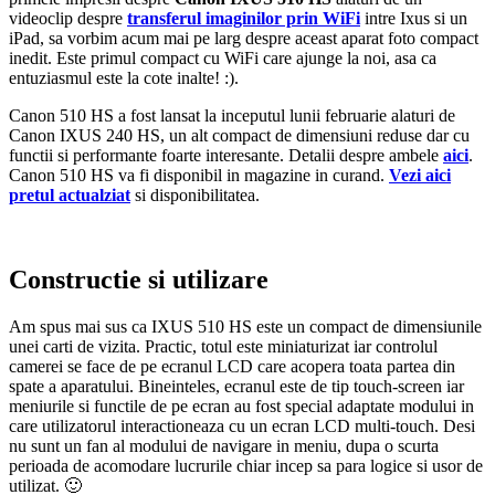
videoclip despre
transferul imaginilor prin WiFi
intre Ixus si un
iPad, sa vorbim acum mai pe larg despre aceast aparat foto compact
inedit. Este primul compact cu WiFi care ajunge la noi, asa ca
entuziasmul este la cote inalte! :).
Canon 510 HS a fost lansat la inceputul lunii februarie alaturi de
Canon IXUS 240 HS, un alt compact de dimensiuni reduse dar cu
functii si performante foarte interesante. Detalii despre ambele
aici
.
Canon 510 HS va fi disponibil in magazine in curand.
Vezi aici
pretul actualziat
si disponibilitatea.
Constructie si utilizare
Am spus mai sus ca IXUS 510 HS este un compact de dimensiunile
unei carti de vizita. Practic, totul este miniaturizat iar controlul
camerei se face de pe ecranul LCD care acopera toata partea din
spate a aparatului. Bineinteles, ecranul este de tip touch-screen iar
meniurile si functile de pe ecran au fost special adaptate modului in
care utilizatorul interactioneaza cu un ecran LCD multi-touch. Desi
nu sunt un fan al modului de navigare in meniu, dupa o scurta
perioada de acomodare lucrurile chiar incep sa para logice si usor de
utilizat. 🙂