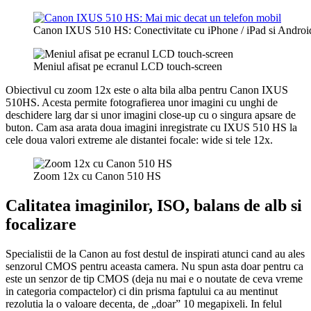
Canon IXUS 510 HS: Conectivitate cu iPhone / iPad si Androi
Meniul afisat pe ecranul LCD touch-screen
Obiectivul cu zoom 12x este o alta bila alba pentru Canon IXUS
510HS. Acesta permite fotografierea unor imagini cu unghi de
deschidere larg dar si unor imagini close-up cu o singura apsare de
buton. Cam asa arata doua imagini inregistrate cu IXUS 510 HS la
cele doua valori extreme ale distantei focale: wide si tele 12x.
Zoom 12x cu Canon 510 HS
Calitatea imaginilor, ISO, balans de alb si
focalizare
Specialistii de la Canon au fost destul de inspirati atunci cand au ales
senzorul CMOS pentru aceasta camera. Nu spun asta doar pentru ca
este un senzor de tip CMOS (deja nu mai e o noutate de ceva vreme
in categoria compactelor) ci din prisma faptului ca au mentinut
rezolutia la o valoare decenta, de „doar” 10 megapixeli. In felul