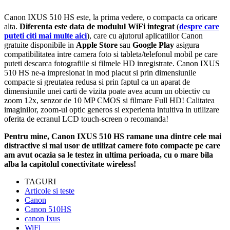
Canon IXUS 510 HS este, la prima vedere, o compacta ca oricare
alta.
Diferenta este data de modulul WiFi integrat
(
despre care
puteti citi mai multe aici
), care cu ajutorul aplicatiilor Canon
gratuite disponibile in
Apple Store
sau
Google Play
asigura
compatibilitatea intre camera foto si tableta/telefonul mobil pe care
puteti descarca fotografiile si filmele HD inregistrate. Canon IXUS
510 HS ne-a impresionat in mod placut si prin dimensiunile
compacte si greutatea redusa si prin faptul ca un aparat de
dimensiunile unei carti de vizita poate avea acum un obiectiv cu
zoom 12x, senzor de 10 MP CMOS si filmare Full HD! Calitatea
imaginilor, zoom-ul optic generos si experienta intuitiva in utilizare
oferita de ecranul LCD touch-screen o recomanda!
Pentru mine, Canon IXUS 510 HS ramane una dintre cele mai
distractive si mai usor de utilizat camere foto compacte pe care
am avut ocazia sa le testez in ultima perioada, cu o mare bila
alba la capitolul conectivitate wireless!
TAGURI
Articole si teste
Canon
Canon 510HS
canon Ixus
WiFi