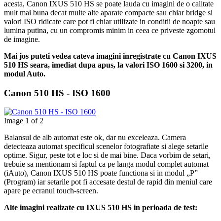
acesta, Canon IXUS 510 HS se poate lauda cu imagini de o calitate
mult mai buna decat multe alte aparate compacte sau chiar bridge si
valori ISO ridicate care pot fi chiar utilizate in conditii de noapte sau
lumina putina, cu un compromis minim in ceea ce priveste zgomotul
de imagine.
Mai jos puteti vedea cateva imagini inregistrate cu Canon IXUS
510 HS seara, imediat dupa apus, la valori ISO 1600 si 3200, in
modul Auto.
Canon 510 HS - ISO 1600
Image 1 of 2
Balansul de alb automat este ok, dar nu exceleaza. Camera
detecteaza automat specificul scenelor fotografiate si alege setarile
optime. Sigur, peste tot e loc si de mai bine. Daca vorbim de setari,
trebuie sa mentionam si faptul ca pe langa modul complet automat
(iAuto), Canon IXUS 510 HS poate functiona si in modul „P”
(Program) iar setarile pot fi accesate destul de rapid din meniul care
apare pe ecranul touch-screen.
Alte imagini realizate cu IXUS 510 HS in perioada de test: