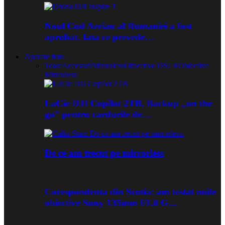
Noul Cod Aerian al Romaniei a fost
aprobat. Iata ce prevede…
Aparate foto
Toate
Accesorii
Mirrorless
Obiective DSLR
Obiective
Mirrorless
LaCie DJI Copilot 2TB. Backup „on the
go” pentru cardurile de…
De ce am trecut pe mirrorless
Corespondenta din Scotia: am testat noile
obiective Sony 135mm f/1.8 G…