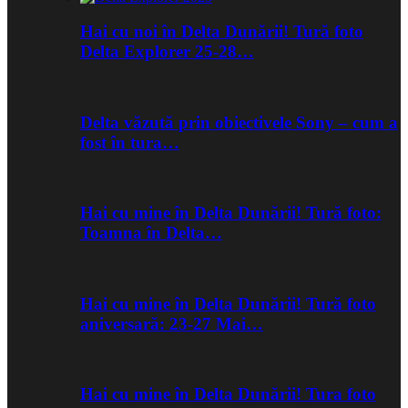
Hai cu noi în Delta Dunării! Tură foto
Delta Explorer 25-28…
Delta văzută prin obiectivele Sony – cum a
fost în tura…
Hai cu mine în Delta Dunării! Tură foto:
Toamna în Delta…
Hai cu mine în Delta Dunării! Tură foto
aniversară: 23-27 Mai…
Hai cu mine în Delta Dunării! Tura foto