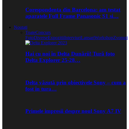
Corespondenta din Barcelona: am testat
aparatele Full Frame Panasonic S1 si…
Noutati
Toate
Concurs
Foto
Diverse
Expozitii
Interviuri
Lansari
Workshop
Zvonuri
Hai cu noi în Delta Dunării! Tură foto
Delta Explorer 25-28…
Delta văzută prin obiectivele Sony – cum a
fost în tura…
Primele impresii despre noul Sony A7 IV