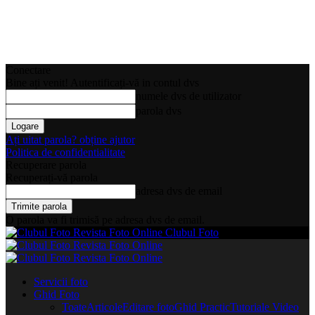
Conectare
Bine ați venit! Autentificați-vă in contul dvs
numele dvs de utilizator
parola dvs
Ați uitat parola? obține ajutor
Politica de confidentialitate
Recuperare parola
Recuperați-vă parola
adresa dvs de email
O parola va fi trimisă pe adresa dvs de email.
Clubul Foto
Servicii foto
Ghid Foto
Toate
Articole
Editare foto
Ghid Practic
Tutoriale Video