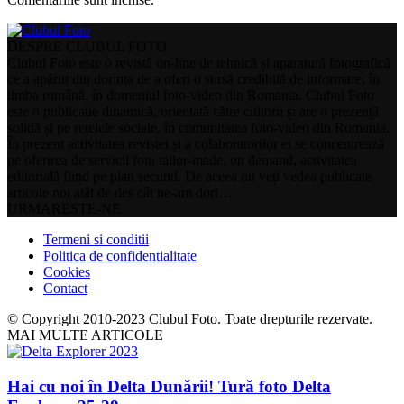
DESPRE CLUBUL FOTO
Clubul Foto este o revistă on-line de tehnică și aparatură fotografică
ce a apărut din dorința de a oferi o sursă credibilă de informare, în
limba română, în domeniul foto-video din Romania. Clubul Foto
este o publicație dinamică, orientată către cititorii și are o prezență
solidă și pe rețelele sociale, în comunitatea foto-video din Romania.
În prezent activitatea revistei și a colaboratorilor ei se concentrează
pe oferirea de servicii foto tailor-made, on demand, activitatea
editorială fiind pe plan secund. De aceea nu veți vedea publicate
articole noi atât de des cât ne-am dori…
URMARESTE-NE
Termeni si conditii
Politica de confidentialitate
Cookies
Contact
© Copyright 2010-2023 Clubul Foto. Toate drepturile rezervate.
MAI MULTE ARTICOLE
Hai cu noi în Delta Dunării! Tură foto Delta