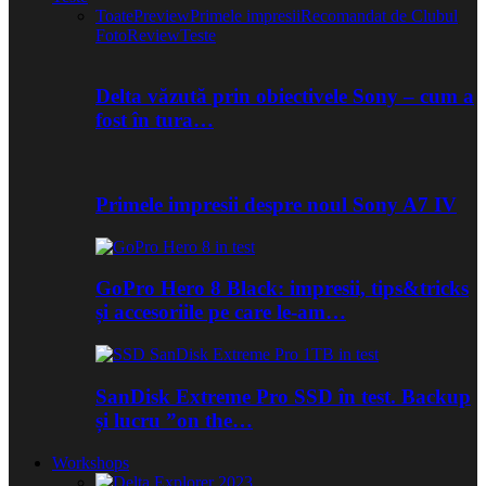
Toate
Preview
Primele impresii
Recomandat de Clubul
Foto
Review
Teste
Delta văzută prin obiectivele Sony – cum a
fost în tura…
Primele impresii despre noul Sony A7 IV
GoPro Hero 8 Black: impresii, tips&tricks
și accesoriile pe care le-am…
SanDisk Extreme Pro SSD în test. Backup
și lucru ”on the…
Workshops