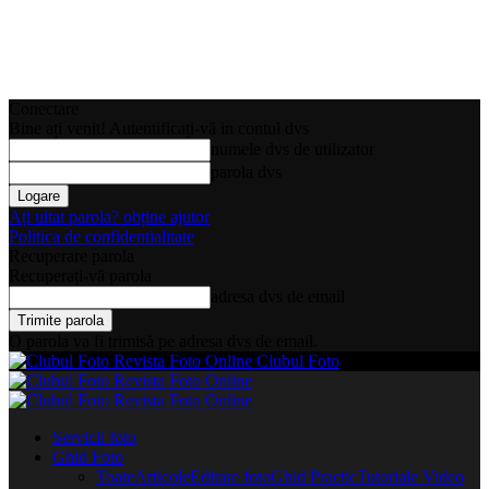
Conectare
Bine ați venit! Autentificați-vă in contul dvs
numele dvs de utilizator
parola dvs
Ați uitat parola? obține ajutor
Politica de confidentialitate
Recuperare parola
Recuperați-vă parola
adresa dvs de email
O parola va fi trimisă pe adresa dvs de email.
Clubul Foto
Servicii foto
Ghid Foto
Toate
Articole
Editare foto
Ghid Practic
Tutoriale Video