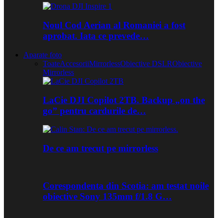
Noul Cod Aerian al Romaniei a fost
aprobat. Iata ce prevede…
Aparate foto
Toate
Accesorii
Mirrorless
Obiective DSLR
Obiective
Mirrorless
LaCie DJI Copilot 2TB. Backup „on the
go” pentru cardurile de…
De ce am trecut pe mirrorless
Corespondenta din Scotia: am testat noile
obiective Sony 135mm f/1.8 G…