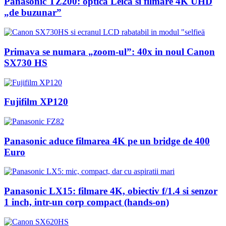
Panasonic TZ200: optica Leica si filmare 4K UHD
„de buzunar”
Primava se numara „zoom-ul”: 40x in noul Canon
SX730 HS
Fujifilm XP120
Panasonic aduce filmarea 4K pe un bridge de 400
Euro
Panasonic LX15: filmare 4K, obiectiv f/1.4 si senzor
1 inch, intr-un corp compact (hands-on)