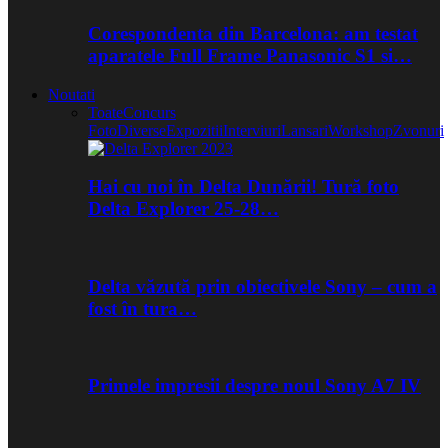
Corespondenta din Barcelona: am testat
aparatele Full Frame Panasonic S1 si…
Noutati
Toate
Concurs
Foto
Diverse
Expozitii
Interviuri
Lansari
Workshop
Zvonuri
Hai cu noi în Delta Dunării! Tură foto
Delta Explorer 25-28…
Delta văzută prin obiectivele Sony – cum a
fost în tura…
Primele impresii despre noul Sony A7 IV