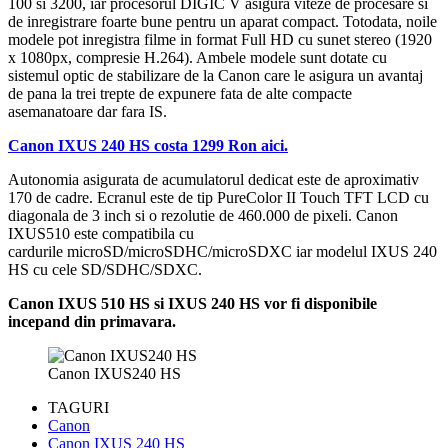
100 si 3200, iar procesorul DIGIC V asigura viteze de procesare si
de inregistrare foarte bune pentru un aparat compact. Totodata, noile
modele pot inregistra filme in format Full HD cu sunet stereo (1920
x 1080px, compresie H.264). Ambele modele sunt dotate cu
sistemul optic de stabilizare de la Canon care le asigura un avantaj
de pana la trei trepte de expunere fata de alte compacte
asemanatoare dar fara IS.
Canon IXUS 240 HS costa 1299 Ron aici.
Autonomia asigurata de acumulatorul dedicat este de aproximativ
170 de cadre. Ecranul este de tip PureColor II Touch TFT LCD cu
diagonala de 3 inch si o rezolutie de 460.000 de pixeli. Canon
IXUS510 este compatibila cu
cardurile microSD/microSDHC/microSDXC iar modelul IXUS 240
HS cu cele SD/SDHC/SDXC.
Canon IXUS 510 HS si IXUS 240 HS vor fi disponibile
incepand din primavara.
Canon IXUS240 HS
TAGURI
Canon
Canon IXUS 240 HS