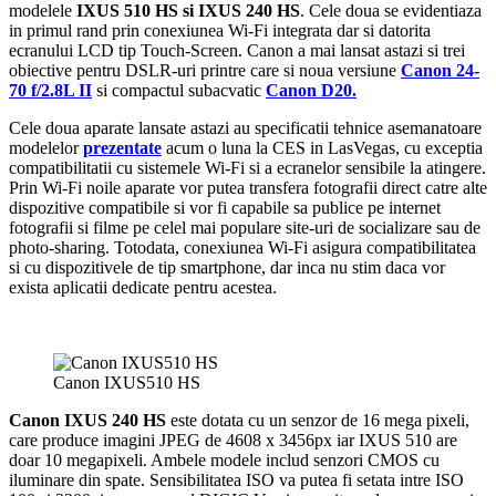
modelele
IXUS 510 HS si IXUS 240 HS
. Cele doua se evidentiaza
in primul rand prin conexiunea Wi-Fi integrata dar si datorita
ecranului LCD tip Touch-Screen. Canon a mai lansat astazi si trei
obiective pentru DSLR-uri printre care si noua versiune
Canon 24-
70 f/2.8L II
si compactul subacvatic
Canon D20.
Cele doua aparate lansate astazi au specificatii tehnice asemanatoare
modelelor
prezentate
acum o luna la CES in LasVegas, cu exceptia
compatibilitatii cu sistemele Wi-Fi si a ecranelor sensibile la atingere.
Prin Wi-Fi noile aparate vor putea transfera fotografii direct catre alte
dispozitive compatibile si vor fi capabile sa publice pe internet
fotografii si filme pe celel mai populare site-uri de socializare sau de
photo-sharing. Totodata, conexiunea Wi-Fi asigura compatibilitatea
si cu dispozitivele de tip smartphone, dar inca nu stim daca vor
exista aplicatii dedicate pentru acestea.
Canon IXUS510 HS
Canon IXUS 240 HS
este dotata cu un senzor de 16 mega pixeli,
care produce imagini JPEG de 4608 x 3456px iar IXUS 510 are
doar 10 megapixeli. Ambele modele includ senzori CMOS cu
iluminare din spate. Sensibilitatea ISO va putea fi setata intre ISO