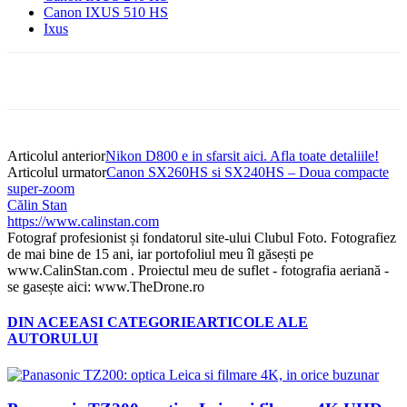
Canon IXUS 510 HS
Ixus
Articolul anterior
Nikon D800 e in sfarsit aici. Afla toate detaliile!
Articolul urmator
Canon SX260HS si SX240HS – Doua compacte
super-zoom
Călin Stan
https://www.calinstan.com
Fotograf profesionist și fondatorul site-ului Clubul Foto. Fotografiez
de mai bine de 15 ani, iar portofoliul meu îl găsești pe
www.CalinStan.com . Proiectul meu de suflet - fotografia aeriană -
se gasește aici: www.TheDrone.ro
DIN ACEEASI CATEGORIE
ARTICOLE ALE
AUTORULUI