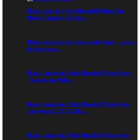
Hai cu noi în Delta Dunării! Tură foto
Delta Explorer 25-28…
Delta văzută prin obiectivele Sony – cum a
fost în tura…
Hai cu mine în Delta Dunării! Tură foto:
Toamna în Delta…
Hai cu mine în Delta Dunării! Tură foto
aniversară: 23-27 Mai…
Hai cu mine în Delta Dunării! Tura foto