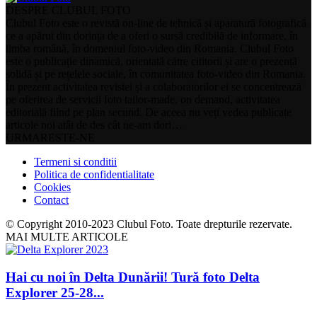
DESPRE CLUBUL FOTO
Clubul Foto este o revistă on-line de tehnică și aparatură fotografică
ce a apărut din dorința de a oferi o sursă credibilă de informare, în
limba română, în domeniul foto-video din Romania. Clubul Foto
este o publicație dinamică, orientată către cititorii și are o prezență
solidă și pe rețelele sociale, în comunitatea foto-video din Romania.
În prezent activitatea revistei și a colaboratorilor ei se concentrează
pe oferirea de servicii foto tailor-made, on demand, activitatea
editorială fiind pe plan secund. De aceea nu veți vedea publicate
articole noi atât de des cât ne-am dori…
URMARESTE-NE
Termeni si conditii
Politica de confidentialitate
Cookies
Contact
© Copyright 2010-2023 Clubul Foto. Toate drepturile rezervate.
MAI MULTE ARTICOLE
Hai cu noi în Delta Dunării! Tură foto Delta
Explorer 25-28...