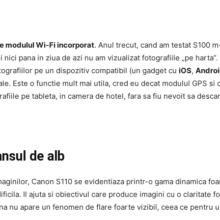
te modulul Wi-Fi incorporat
. Anul trecut, cand am testat S100 m
si nici pana in ziua de azi nu am vizualizat fotografiile „pe har
tografiilor pe un dispozitiv compatibil (un gadget cu
iOS
,
Andro
ale. Este o functie mult mai utila, cred eu decat modulul GPS si c
afiile pe tableta, in camera de hotel, fara sa fiu nevoit sa desca
ansul de alb
imaginilor, Canon S110 se evidentiaza printr-o gama dinamica fo
dificila. Il ajuta si obiectivul care produce imagini cu o claritate
umina nu apare un fenomen de flare foarte vizibil, ceea ce pentr