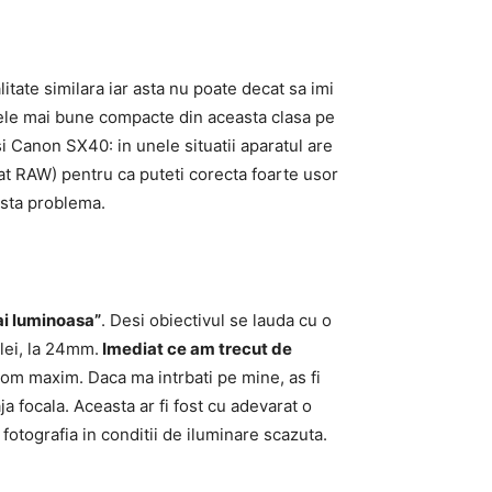
tate similara iar asta nu poate decat sa imi
cele mai bune compacte din aceasta clasa pe
i Canon SX40: in unele situatii aparatul are
mat RAW) pentru ca puteti corecta foarte usor
asta problema.
ai luminoasa”
. Desi obiectivul se lauda cu o
alei, la 24mm.
Imediat ce am trecut de
zoom maxim. Daca ma intrbati pe mine, as fi
a focala. Aceasta ar fi fost cu adevarat o
 fotografia in conditii de iluminare scazuta.