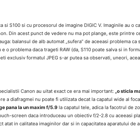
si S100 si cu procesorul de imagine DIGIC V. Imaginile au o cali
non. Din acest punct de vedere nu ma pot plange, este printre 
auga: balansul de alb automat „sufera” de aceeasi problema ca s
Nu e o problema daca trageti RAW (da, S110 poate salva si in for
geti exclusiv formatul JPEG s-ar putea sa observati, uneori, ace
pecialistii Canon au uitat exact ce era mai important:
„o sticla m
e a diafragmei nu poate fi utilizata decat la capatul wide al foc
ge pana la un maxim f/5.9
la capatul tele, adica la facotrul de 
touch-screen daca introduceau un obiectiv f/2-2.8 cu aceeasi plaj
t atat in calitatea imaginilor dar si in capacitatea aparatului de a