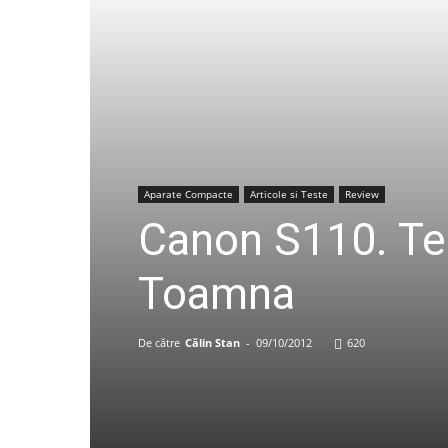
Aparate Compacte
Articole si Teste
Review
Canon S110. Test
Toamna
De către
Călin Stan
-
09/10/2012
620