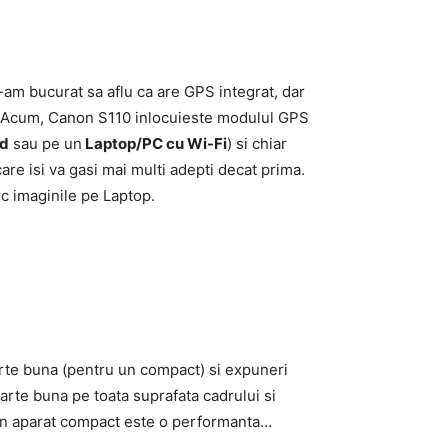
-am bucurat sa aflu ca are GPS integrat, dar
ta”. Acum, Canon S110 inlocuieste modulul GPS
id
sau pe un
Laptop/PC cu Wi-Fi
) si chiar
are isi va gasi mai multi adepti decat prima.
rc imaginile pe Laptop.
arte buna (pentru un compact) si expuneri
 foarte buna pe toata suprafata cadrului si
u un aparat compact este o performanta…