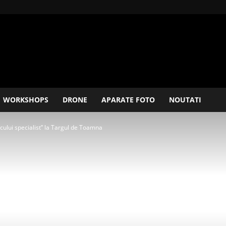
WORKSHOPS
DRONE
APARATE FOTO
NOUTATI
cului specialist” la Targul de Toamna