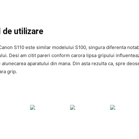
 de utilizare
Canon S110 este similar modelului S100, singura diferenta notabi
ului. Desi am citit pareri conform carora lipsa gripului influentea
e alunecarea aparatului din mana. Din asta rezulta ca, spre deos
ara grip.