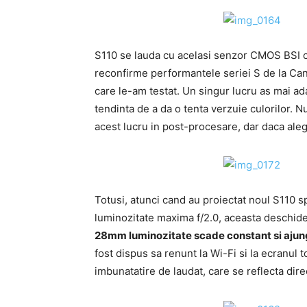
S110 se lauda cu acelasi senzor CMOS BSI ca 
reconfirme performantele seriei S de la Ca
care le-am testat. Un singur lucru as mai ad
tendinta de a da o tenta verzuie culorilor. 
acest lucru in post-procesare, dar daca ale
Totusi, atunci cand au proiectat noul S110 s
luminozitate maxima f/2.0, aceasta deschider
28mm luminozitate scade constant si ajun
fost dispus sa renunt la Wi-Fi si la ecranul 
imbunatatire de laudat, care se reflecta direc