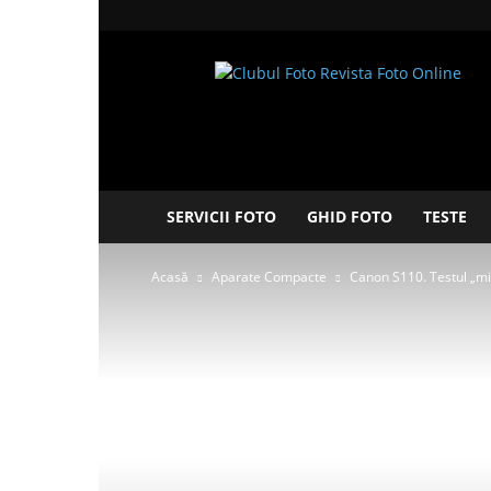
Clubul
Foto
SERVICII FOTO
GHID FOTO
TESTE
Acasă
Aparate Compacte
Canon S110. Testul „mi