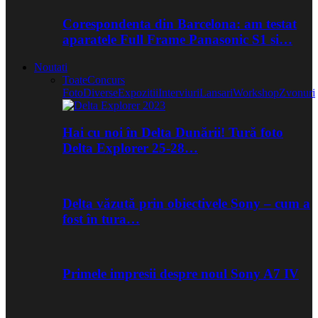
Corespondenta din Barcelona: am testat
aparatele Full Frame Panasonic S1 si…
Noutati
Toate
Concurs
Foto
Diverse
Expozitii
Interviuri
Lansari
Workshop
Zvonuri
Hai cu noi în Delta Dunării! Tură foto
Delta Explorer 25-28…
Delta văzută prin obiectivele Sony – cum a
fost în tura…
Primele impresii despre noul Sony A7 IV