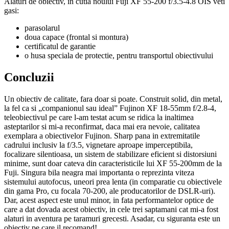
Alaturi de obiectiv, in cutia noului Fuji XF 55-200 f/3.5-4.8 OIS veti
gasi:
parasolarul
doua capace (frontal si montura)
certificatul de garantie
o husa speciala de protectie, pentru transportul obiectivului
Concluzii
Un obiectiv de calitate, fara doar si poate. Construit solid, din metal,
la fel ca si „companionul sau ideal” Fujinon XF 18-55mm f/2.8-4,
teleobiectivul pe care l-am testat acum se ridica la inaltimea
asteptarilor si mi-a reconfirmat, daca mai era nevoie, calitatea
exemplara a obiectivelor Fujinon. Sharp pana in extremitatile
cadrului inclusiv la f/3.5, vignetare aproape imperceptibila,
focalizare silentioasa, un sistem de stabilizare eficient si distorsiuni
minime, sunt doar cateva din caracteristicile lui XF 55-200mm de la
Fuji. Singura bila neagra mai importanta o reprezinta viteza
sistemului autofocus, uneori prea lenta (in comparatie cu obiectivele
din gama Pro, cu focala 70-200, ale producatorilor de DSLR-uri).
Dar, acest aspect este unul minor, in fata performantelor optice de
care a dat dovada acest obiectiv, in cele trei saptamani cat mi-a fost
alaturi in aventura pe taramuri grecesti. Asadar, cu siguranta este un
obiectiv pe care il recomand!