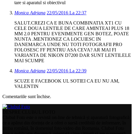
tare si aparatul si obiectivul
Monica Adriana
22/05/2016 La 22:37
SALUT.CREZI CA E BUNA COMBINATIA XT1 CU
CELE DOUA LENTILE DE CARE AMINTEAI PLUS 18
MM 2.0 PENTRU EVENIMENTE GEN BOTEZ, POATE
NUNTA .MENTIONEZ CA LOCUIESC IN
DANEMARCA UNDE NU TOTI FOTOGRAFII PRO
FOLOSESC FF PENTRU ASA CEVA? AR MAI FI
VARIANTA DE NIKON D7200 DAR SUNT LENTILELE
MAI SCUMPE
Monica Adriana
22/05/2016 La 22:39
SCUZE E FACEBOOK UL SOTIEI CA EU NU AM,
VALENTIN
Comentariile sunt închise.
DESPRE CLUBUL FOTO
Clubul Foto este o revistă on-line de tehnică și aparatură fotografică
ce a apărut din dorința de a oferi o sursă credibilă de informare, în
limba română, în domeniul foto-video din Romania. Clubul Foto
este o publicație dinamică, orientată către cititorii și are o prezență