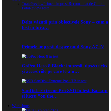
Toate
Preview
Primele impresii
Recomandat de Clubul
Foto
Review
Teste
Delta văzută prin obiectivele Sony – cum a
fost în tura…
Primele impresii despre noul Sony A7 IV
GoPro Hero 8 Black: impresii, tips&tricks
și accesoriile pe care le-am…
SanDisk Extreme Pro SSD în test. Backup
și lucru ”on the…
Workshops