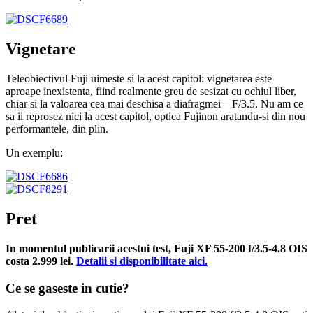
Vignetare
Teleobiectivul Fuji uimeste si la acest capitol: vignetarea este
aproape inexistenta, fiind realmente greu de sesizat cu ochiul liber,
chiar si la valoarea cea mai deschisa a diafragmei – F/3.5. Nu am ce
sa ii reprosez nici la acest capitol, optica Fujinon aratandu-si din nou
performantele, din plin.
Un exemplu:
Pret
In momentul publicarii acestui test, Fuji XF 55-200 f/3.5-4.8 OIS
costa 2.999 lei.
Detalii si disponibilitate aici.
Ce se gaseste in cutie?