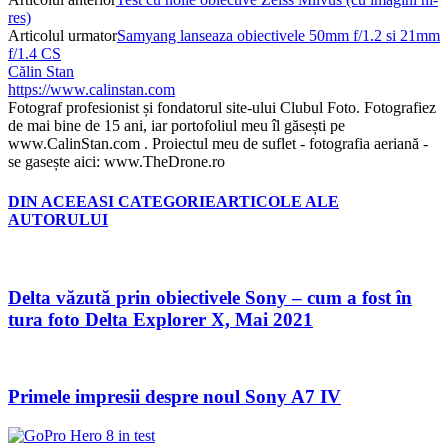
res)
Articolul urmator
Samyang lanseaza obiectivele 50mm f/1.2 si 21mm
f/1.4 CS
Călin Stan
https://www.calinstan.com
Fotograf profesionist și fondatorul site-ului Clubul Foto. Fotografiez
de mai bine de 15 ani, iar portofoliul meu îl găsești pe
www.CalinStan.com . Proiectul meu de suflet - fotografia aeriană -
se gasește aici: www.TheDrone.ro
DIN ACEEASI CATEGORIE
ARTICOLE ALE
AUTORULUI
Delta văzută prin obiectivele Sony – cum a fost în
tura foto Delta Explorer X, Mai 2021
Primele impresii despre noul Sony A7 IV