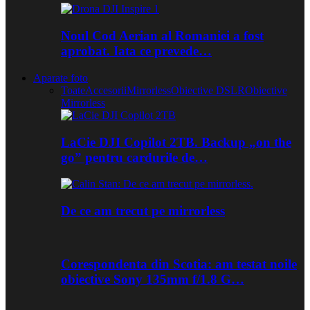
Noul Cod Aerian al Romaniei a fost
aprobat. Iata ce prevede…
Aparate foto
Toate
Accesorii
Mirrorless
Obiective DSLR
Obiective
Mirrorless
LaCie DJI Copilot 2TB. Backup „on the
go” pentru cardurile de…
De ce am trecut pe mirrorless
Corespondenta din Scotia: am testat noile
obiective Sony 135mm f/1.8 G…