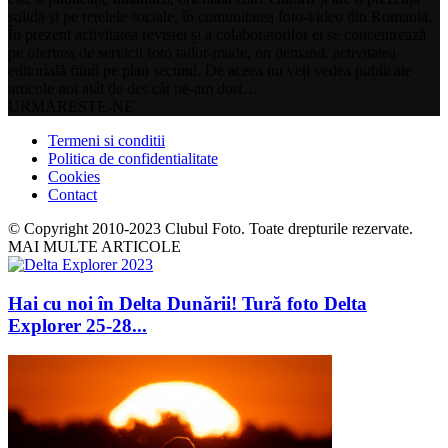
solidă și pe rețelele sociale, în comunitatea foto-video din Romania.
În prezent activitatea revistei și a colaboratorilor ei se concentrează
pe oferirea de servicii foto tailor-made, on demand, activitatea
editorială fiind pe plan secund. De aceea nu veți vedea publicate
articole noi atât de des cât ne-am dori…
URMARESTE-NE
Termeni si conditii
Politica de confidentialitate
Cookies
Contact
© Copyright 2010-2023 Clubul Foto. Toate drepturile rezervate.
MAI MULTE ARTICOLE
Hai cu noi în Delta Dunării! Tură foto Delta
Explorer 25-28...