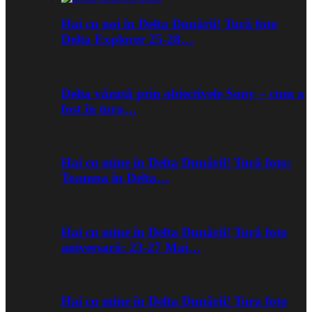
Hai cu noi în Delta Dunării! Tură foto
Delta Explorer 25-28…
Delta văzută prin obiectivele Sony – cum a
fost în tura…
Hai cu mine în Delta Dunării! Tură foto:
Toamna în Delta…
Hai cu mine în Delta Dunării! Tură foto
aniversară: 23-27 Mai…
Hai cu mine în Delta Dunării! Tura foto