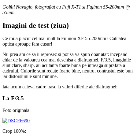
Golful Navagio, fotografiat cu Fuji X-T1 si Fujinon 55-200mm @
55mm
Imagini de test
(ziua)
Ce mi-a placut cel mai mult la Fujinon XF 55-200mm? Calitatea
optica aproape fara cusur!
Nu prea am ce sa ii reprosez si pot sa va spun doar atat: incepand
chiar de la valoarea cea mai deschisa a diafragmei, F/3.5, imaginile
sunt clare, sharp, au acutanta foarte buna pe intreaga suprafata a
cadrului. Culorile sunt redate foarte bine, neutru, contrastul este bun
iar distorsiunile sunt minime.
Iata acum cateva cadre trase la valori diferite ale diafragmei:
La F/3.5
Foto originala:
Crop 100%: