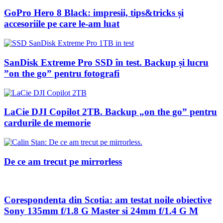
GoPro Hero 8 Black: impresii, tips&tricks și
accesoriile pe care le-am luat
SanDisk Extreme Pro SSD în test. Backup și lucru
”on the go” pentru fotografi
LaCie DJI Copilot 2TB. Backup „on the go” pentru
cardurile de memorie
De ce am trecut pe mirrorless
Corespondenta din Scotia: am testat noile obiective
Sony 135mm f/1.8 G Master si 24mm f/1.4 G M