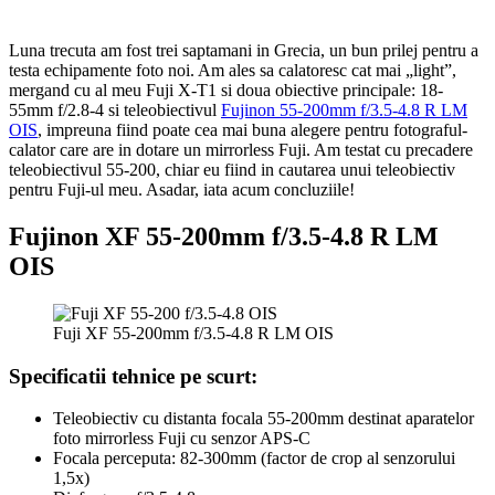
Luna trecuta am fost trei saptamani in Grecia, un bun prilej pentru a
testa echipamente foto noi. Am ales sa calatoresc cat mai „light”,
mergand cu al meu Fuji X-T1 si doua obiective principale: 18-
55mm f/2.8-4 si teleobiectivul
Fujinon 55-200mm f/3.5-4.8 R LM
OIS
, impreuna fiind poate cea mai buna alegere pentru fotograful-
calator care are in dotare un mirrorless Fuji. Am testat cu precadere
teleobiectivul 55-200, chiar eu fiind in cautarea unui teleobiectiv
pentru Fuji-ul meu. Asadar, iata acum concluziile!
Fujinon XF 55-200mm f/3.5-4.8 R LM
OIS
Fuji XF 55-200mm f/3.5-4.8 R LM OIS
Specificatii tehnice pe scurt:
Teleobiectiv cu distanta focala 55-200mm destinat aparatelor
foto mirrorless Fuji cu senzor APS-C
Focala perceputa: 82-300mm (factor de crop al senzorului
1,5x)