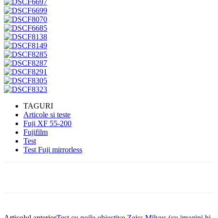
TAGURI
Articole si teste
Fuji XF 55-200
Fujifilm
Test
Test Fuji mirrorless
Articolul anterior
Test cu noile obiective Zeiss Milvus (cu imagini hi-