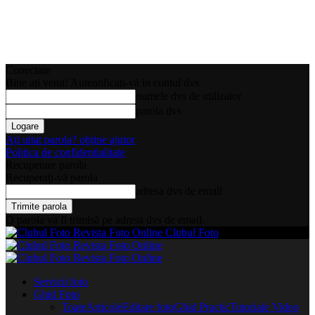
Conectare
Bine ați venit! Autentificați-vă in contul dvs
numele dvs de utilizator
parola dvs
Ați uitat parola? obține ajutor
Politica de confidentialitate
Recuperare parola
Recuperați-vă parola
adresa dvs de email
O parola va fi trimisă pe adresa dvs de email.
Clubul Foto
Servicii foto
Ghid Foto
Toate
Articole
Editare foto
Ghid Practic
Tutoriale Video