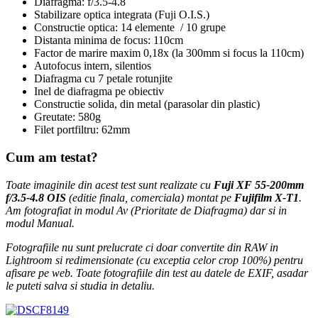
Diafragma: f/3.5-4.8
Stabilizare optica integrata (Fuji O.I.S.)
Constructie optica: 14 elemente / 10 grupe
Distanta minima de focus: 110cm
Factor de marire maxim 0,18x (la 300mm si focus la 110cm)
Autofocus intern, silentios
Diafragma cu 7 petale rotunjite
Inel de diafragma pe obiectiv
Constructie solida, din metal (parasolar din plastic)
Greutate: 580g
Filet portfiltru: 62mm
Cum am testat?
Toate imaginile din acest test sunt realizate cu
Fuji XF 55-200mm
f/3.5-4.8 OIS
(editie finala, comerciala) montat pe
Fujifilm X-T1
.
Am fotografiat in modul Av (Prioritate de Diafragma) dar si in
modul Manual.
Fotografiile nu sunt prelucrate ci doar convertite din RAW in
Lightroom si redimensionate (cu exceptia celor crop 100%) pentru
afisare pe web. Toate fotografiile din test au datele de EXIF, asadar
le puteti salva si studia in detaliu.