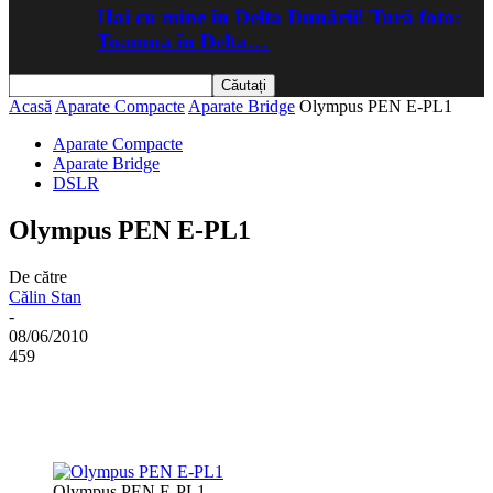
Hai cu mine în Delta Dunării! Tură foto:
Toamna în Delta…
Acasă
Aparate Compacte
Aparate Bridge
Olympus PEN E-PL1
Aparate Compacte
Aparate Bridge
DSLR
Olympus PEN E-PL1
De către
Călin Stan
-
08/06/2010
459
Olympus PEN E-PL1