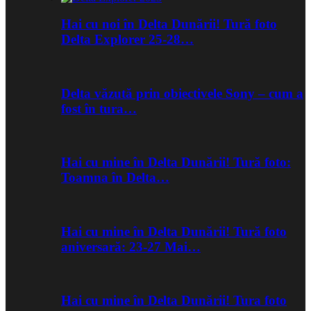
Hai cu noi în Delta Dunării! Tură foto
Delta Explorer 25-28…
Delta văzută prin obiectivele Sony – cum a
fost în tura…
Hai cu mine în Delta Dunării! Tură foto:
Toamna în Delta…
Hai cu mine în Delta Dunării! Tură foto
aniversară: 23-27 Mai…
Hai cu mine în Delta Dunării! Tura foto