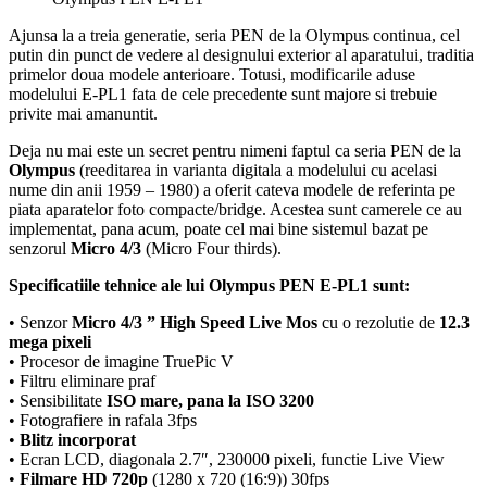
Ajunsa la a treia generatie, seria PEN de la Olympus continua, cel
putin din punct de vedere al designului exterior al aparatului, traditia
primelor doua modele anterioare. Totusi, modificarile aduse
modelului E-PL1 fata de cele precedente sunt majore si trebuie
privite mai amanuntit.
Deja nu mai este un secret pentru nimeni faptul ca seria PEN de la
Olympus
(reeditarea in varianta digitala a modelului cu acelasi
nume din anii 1959 – 1980) a oferit cateva modele de referinta pe
piata aparatelor foto compacte/bridge. Acestea sunt camerele ce au
implementat, pana acum, poate cel mai bine sistemul bazat pe
senzorul
Micro 4/3
(Micro Four thirds).
Specificatiile tehnice ale lui Olympus PEN E-PL1 sunt:
• Senzor
Micro 4/3 ” High Speed Live Mos
cu o rezolutie de
12.3
mega pixeli
• Procesor de imagine TruePic V
• Filtru eliminare praf
• Sensibilitate
ISO mare, pana la ISO 3200
• Fotografiere in rafala 3fps
•
Blitz incorporat
• Ecran LCD, diagonala 2.7″, 230000 pixeli, functie Live View
•
Filmare HD 720p
(1280 x 720 (16:9)) 30fps