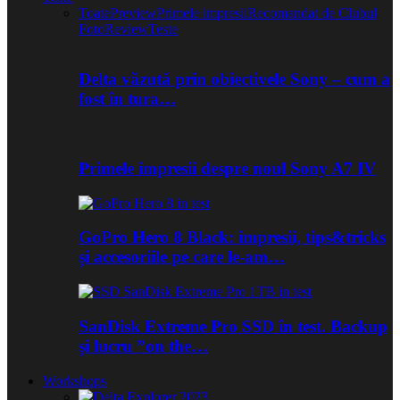
Toate
Preview
Primele impresii
Recomandat de Clubul
Foto
Review
Teste
Delta văzută prin obiectivele Sony – cum a
fost în tura…
Primele impresii despre noul Sony A7 IV
GoPro Hero 8 Black: impresii, tips&tricks
și accesoriile pe care le-am…
SanDisk Extreme Pro SSD în test. Backup
și lucru ”on the…
Workshops