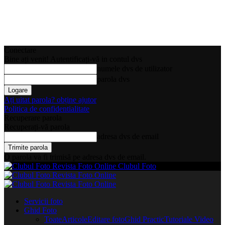
Conectare
Bine ați venit! Autentificați-vă in contul dvs
numele dvs de utilizator
parola dvs
Ați uitat parola? obține ajutor
Politica de confidentialitate
Recuperare parola
Recuperați-vă parola
adresa dvs de email
O parola va fi trimisă pe adresa dvs de email.
Clubul Foto
Servicii foto
Ghid Foto
Toate
Articole
Editare foto
Ghid Practic
Tutoriale Video