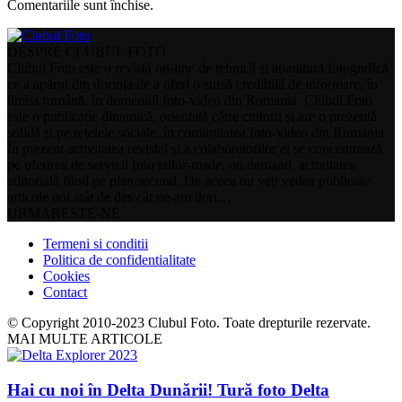
Comentariile sunt închise.
DESPRE CLUBUL FOTO
Clubul Foto este o revistă on-line de tehnică și aparatură fotografică
ce a apărut din dorința de a oferi o sursă credibilă de informare, în
limba română, în domeniul foto-video din Romania. Clubul Foto
este o publicație dinamică, orientată către cititorii și are o prezență
solidă și pe rețelele sociale, în comunitatea foto-video din Romania.
În prezent activitatea revistei și a colaboratorilor ei se concentrează
pe oferirea de servicii foto tailor-made, on demand, activitatea
editorială fiind pe plan secund. De aceea nu veți vedea publicate
articole noi atât de des cât ne-am dori…
URMARESTE-NE
Termeni si conditii
Politica de confidentialitate
Cookies
Contact
© Copyright 2010-2023 Clubul Foto. Toate drepturile rezervate.
MAI MULTE ARTICOLE
Hai cu noi în Delta Dunării! Tură foto Delta