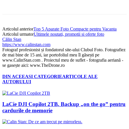
Articolul anterior
Top 5 Aparate Foto Compacte pentru Vacanta
Articolul urmator
Ultimele noutati, promotii si oferte foto
Călin Stan
https://www.calinstan.com
Fotograf profesionist și fondatorul site-ului Clubul Foto. Fotografiez
de mai bine de 15 ani, iar portofoliul meu îl găsești pe
www.CalinStan.com . Proiectul meu de suflet - fotografia aeriană -
se gasește aici: www.TheDrone.ro
DIN ACEEASI CATEGORIE
ARTICOLE ALE
AUTORULUI
LaCie DJI Copilot 2TB. Backup „on the go” pentru
cardurile de memorie