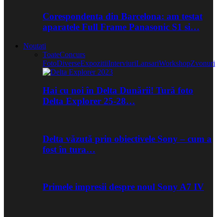
Corespondenta din Barcelona: am testat
aparatele Full Frame Panasonic S1 si…
Noutati
Toate
Concurs
Foto
Diverse
Expozitii
Interviuri
Lansari
Workshop
Zvonuri
Hai cu noi în Delta Dunării! Tură foto
Delta Explorer 25-28…
Delta văzută prin obiectivele Sony – cum a
fost în tura…
Primele impresii despre noul Sony A7 IV