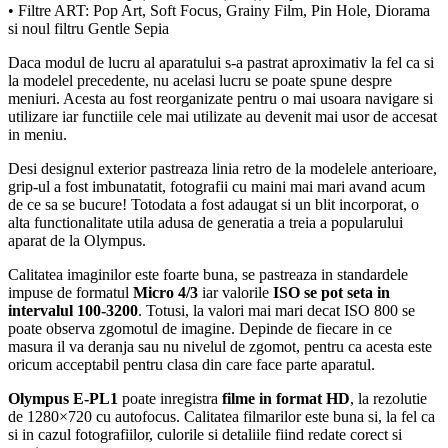
• Filtre ART: Pop Art, Soft Focus, Grainy Film, Pin Hole, Diorama
si noul filtru Gentle Sepia
Daca modul de lucru al aparatului s-a pastrat aproximativ la fel ca si
la modelel precedente, nu acelasi lucru se poate spune despre
meniuri. Acesta au fost reorganizate pentru o mai usoara navigare si
utilizare iar functiile cele mai utilizate au devenit mai usor de accesat
in meniu.
Desi designul exterior pastreaza linia retro de la modelele anterioare,
grip-ul a fost imbunatatit, fotografii cu maini mai mari avand acum
de ce sa se bucure! Totodata a fost adaugat si un blit incorporat, o
alta functionalitate utila adusa de generatia a treia a popularului
aparat de la Olympus.
Calitatea imaginilor este foarte buna, se pastreaza in standardele
impuse de formatul
Micro 4/3
iar valorile
ISO se pot seta in
intervalul 100-3200
. Totusi, la valori mai mari decat ISO 800 se
poate observa zgomotul de imagine. Depinde de fiecare in ce
masura il va deranja sau nu nivelul de zgomot, pentru ca acesta este
oricum acceptabil pentru clasa din care face parte aparatul.
Olympus E-PL1
poate inregistra
filme in format HD
, la rezolutie
de 1280×720 cu autofocus. Calitatea filmarilor este buna si, la fel ca
si in cazul fotografiilor, culorile si detaliile fiind redate corect si