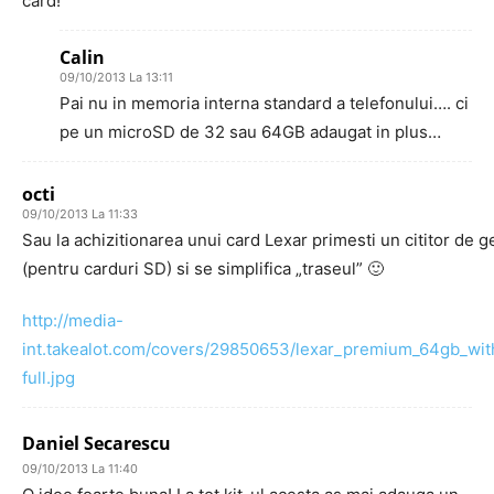
card!
Calin
09/10/2013 La 13:11
Pai nu in memoria interna standard a telefonului…. ci
pe un microSD de 32 sau 64GB adaugat in plus…
octi
09/10/2013 La 11:33
Sau la achizitionarea unui card Lexar primesti un cititor de g
(pentru carduri SD) si se simplifica „traseul” 🙂
http://media-
int.takealot.com/covers/29850653/lexar_premium_64gb_wit
full.jpg
Daniel Secarescu
09/10/2013 La 11:40