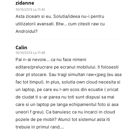
zidanne
10/10/2013 La 11:42
Asta ziceam si eu. Solutia/ideea nu-i pentru
utilizatorii avansati. Btw… cum citesti raw cu
Androidul?
Calin
10/10/2013 La 11:46
Pai n-ai nevoie… ca nu face nimeni
editare/prelucrare pe ecranul mobilului. Il folosesti
doar pt stocare. Sau tragi simultan raw+jpeg (eu asa
fac tot timpul). In plus, solutia own cloud necesita si
un laptop, pe care eu l-am scos din ecuatie ( oricat
de ciudat ti s-ar parea nu toti sunt dispusi sa mai
care si un laptop pe langa echipamentul foto si asa
uneori f greu). Ca banuiesc ca nu incarci in cloud
pozele de pe mobil? Atunci tot sistemul asta iti
trebuie in primul rand….