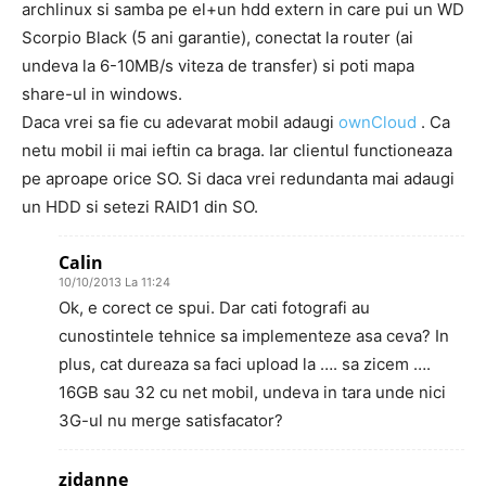
archlinux si samba pe el+un hdd extern in care pui un WD
Scorpio Black (5 ani garantie), conectat la router (ai
undeva la 6-10MB/s viteza de transfer) si poti mapa
share-ul in windows.
Daca vrei sa fie cu adevarat mobil adaugi
ownCloud
. Ca
netu mobil ii mai ieftin ca braga. Iar clientul functioneaza
pe aproape orice SO. Si daca vrei redundanta mai adaugi
un HDD si setezi RAID1 din SO.
Calin
10/10/2013 La 11:24
Ok, e corect ce spui. Dar cati fotografi au
cunostintele tehnice sa implementeze asa ceva? In
plus, cat dureaza sa faci upload la …. sa zicem ….
16GB sau 32 cu net mobil, undeva in tara unde nici
3G-ul nu merge satisfacator?
zidanne