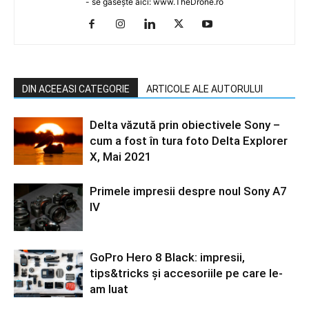
- se gasește aici: www.TheDrone.ro
DIN ACEEASI CATEGORIE
ARTICOLE ALE AUTORULUI
Delta văzută prin obiectivele Sony –
cum a fost în tura foto Delta Explorer
X, Mai 2021
Primele impresii despre noul Sony A7
IV
GoPro Hero 8 Black: impresii,
tips&tricks și accesoriile pe care le-
am luat