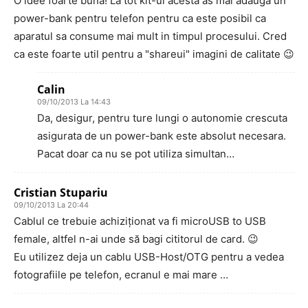
O idee foarte buna! La tot kit-ul acesta as mai adauga un
power-bank pentru telefon pentru ca este posibil ca
aparatul sa consume mai mult in timpul procesului. Cred
ca este foarte util pentru a "shareui" imagini de calitate 😉
Calin
09/10/2013 La 14:43
Da, desigur, pentru ture lungi o autonomie crescuta
asigurata de un power-bank este absolut necesara.
Pacat doar ca nu se pot utiliza simultan…
Cristian Stupariu
09/10/2013 La 20:44
Cablul ce trebuie achiziționat va fi microUSB to USB
female, altfel n-ai unde să bagi cititorul de card. 😉
Eu utilizez deja un cablu USB-Host/OTG pentru a vedea
fotografiile pe telefon, ecranul e mai mare …