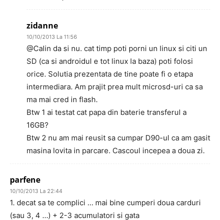
zidanne
10/10/2013 La 11:56
@Calin da si nu. cat timp poti porni un linux si citi un
SD (ca si androidul e tot linux la baza) poti folosi
orice. Solutia prezentata de tine poate fi o etapa
intermediara. Am prajit prea mult microsd-uri ca sa
ma mai cred in flash.
Btw 1 ai testat cat papa din baterie transferul a
16GB?
Btw 2 nu am mai reusit sa cumpar D90-ul ca am gasit
masina lovita in parcare. Cascoul incepea a doua zi.
parfene
10/10/2013 La 22:44
1. decat sa te complici … mai bine cumperi doua carduri
(sau 3, 4 …) + 2-3 acumulatori si gata