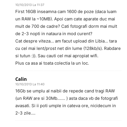
10/10/2013 La 11:37
First 16GB inseamna cam 1600 de poze (daca luam
un RAW la ~10MB). Apoi cam cate aparate duc mai
mult de 700 de cadre? Cati fotografi dorm mai mult
de 2-3 nopti in nataura in mod curent?
Cat despre viteza… am facut upload din Libia… tara
cu cel mai lent/prost net din lume (128kb/s). Rabdare
si tutun :)). Sau cauti cel mai apropiat wifi.
Plus ca asa ai toata colectia la un loc.
Calin
10/10/2013 La 11:40
16Gb se umplu al naibii de repede cand tragi RAW
(un RAW are si 30Mb……. ) asta daca vb de fotografi
avasati. Si ii poti umple in cateva ore, nicidecum in
2-3 zile….