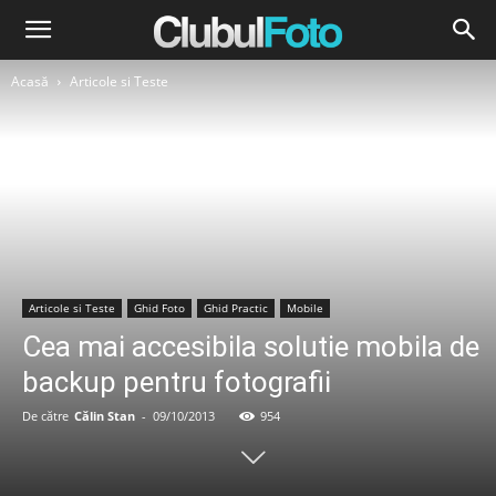
Acasă
Articole si Teste
Articole si Teste
Ghid Foto
Ghid Practic
Mobile
Cea mai accesibila solutie mobila de
backup pentru fotografii
De către
Călin Stan
-
09/10/2013
954