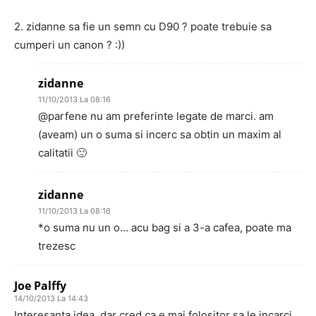
2. zidanne sa fie un semn cu D90 ? poate trebuie sa
cumperi un canon ? :))
zidanne
11/10/2013 La 08:16
@parfene nu am preferinte legate de marci. am
(aveam) un o suma si incerc sa obtin un maxim al
calitatii 🙂
zidanne
11/10/2013 La 08:16
*o suma nu un o… acu bag si a 3-a cafea, poate ma
trezesc
Joe Palffy
14/10/2013 La 14:43
Interesanta idea, dar cred ca e mai folositor sa le incarci