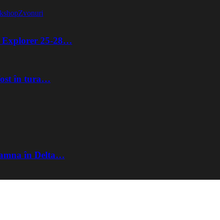
kshop
Zvonuri
ta Explorer 25-28…
fost în tura…
Toamna în Delta…