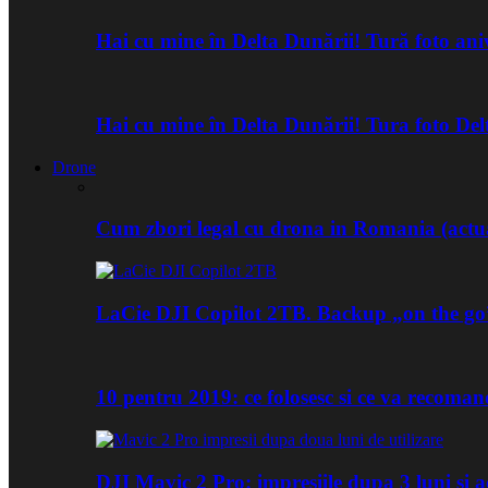
Hai cu mine în Delta Dunării! Tură foto an
Hai cu mine în Delta Dunării! Tura foto De
Drone
Cum zbori legal cu drona in Romania (actua
LaCie DJI Copilot 2TB. Backup „on the go
10 pentru 2019: ce folosesc si ce va recoma
DJI Mavic 2 Pro: impresiile dupa 3 luni si a