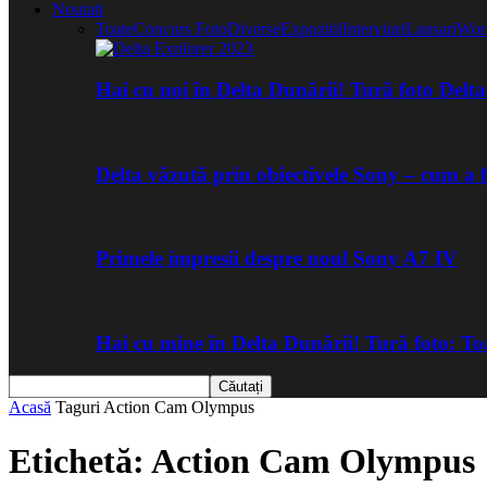
Noutati
Toate
Concurs Foto
Diverse
Expozitii
Interviuri
Lansari
Wor
Hai cu noi în Delta Dunării! Tură foto Del
Delta văzută prin obiectivele Sony – cum a 
Primele impresii despre noul Sony A7 IV
Hai cu mine în Delta Dunării! Tură foto: 
Acasă
Taguri
Action Cam Olympus
Etichetă: Action Cam Olympus