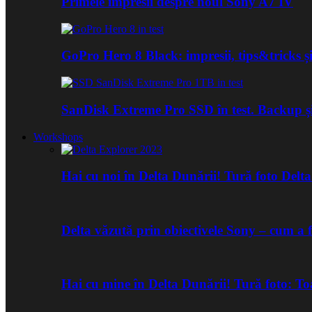
Primele impresii despre noul Sony A7 IV
GoPro Hero 8 Black: impresii, tips&tricks și
SanDisk Extreme Pro SSD în test. Backup ș
Workshops
Hai cu noi în Delta Dunării! Tură foto Del
Delta văzută prin obiectivele Sony – cum a 
Hai cu mine în Delta Dunării! Tură foto: 