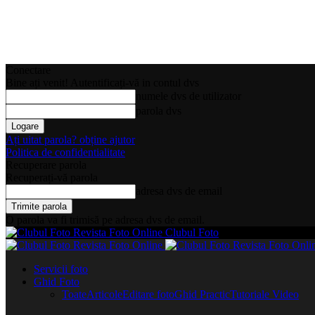
Conectare
Bine ați venit! Autentificați-vă in contul dvs
numele dvs de utilizator
parola dvs
Ați uitat parola? obține ajutor
Politica de confidentialitate
Recuperare parola
Recuperați-vă parola
adresa dvs de email
O parola va fi trimisă pe adresa dvs de email.
Clubul Foto
Servicii foto
Ghid Foto
Toate
Articole
Editare foto
Ghid Practic
Tutoriale Video