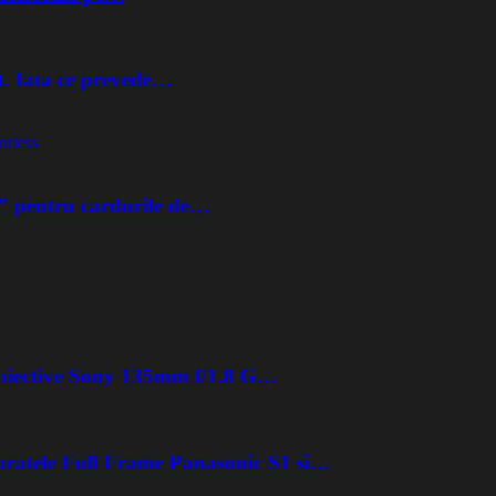
t. Iata ce prevede…
orless
” pentru cardurile de…
 obiective Sony 135mm f/1.8 G…
aratele Full Frame Panasonic S1 si…