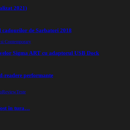
lizat 2021)
l cadourilor de Sarbatori 2018
ivelor Sigma ART cu adaptorul USB Dock
rd-readere performante
o
Review
Teste
fost în tura…