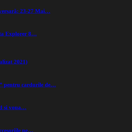
iversară: 23-27 Mai…
lta Explorer 8…
lizat 2021)
” pentru cardurile de…
nd si voua…
ccesoriile pe…