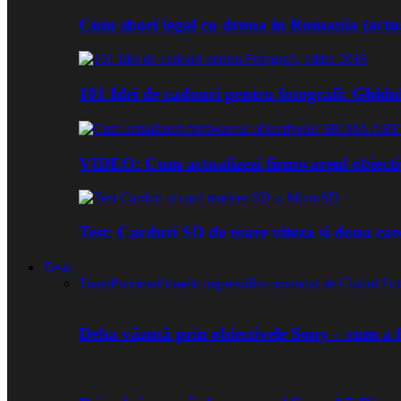
Cum zbori legal cu drona in Romania (actua
101 Idei de cadouri pentru fotografi: Ghidu
VIDEO: Cum actualizezi firmwareul obiect
Test: Carduri SD de mare viteza si doua ca
Teste
Toate
Preview
Primele impresii
Recomandat de Clubul Fot
Delta văzută prin obiectivele Sony – cum a 