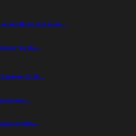
 accesoriile pe care le-am…
i lucru ”on the…
ta Explorer 25-28…
fost în tura…
Toamna în Delta…