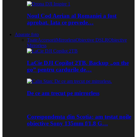
Noul Cod Aerian al Romaniei a fost
aprobat. Iata ce prevede…
Aparate foto
Toate
Accesorii
Mirrorless
Obiective DSLR
Obiective
Mirrorless
LaCie DJI Copilot 2TB. Backup „on the
go” pentru cardurile de…
De ce am trecut pe mirrorless
Corespondenta din Scotia: am testat noile
obiective Sony 135mm f/1.8 G…