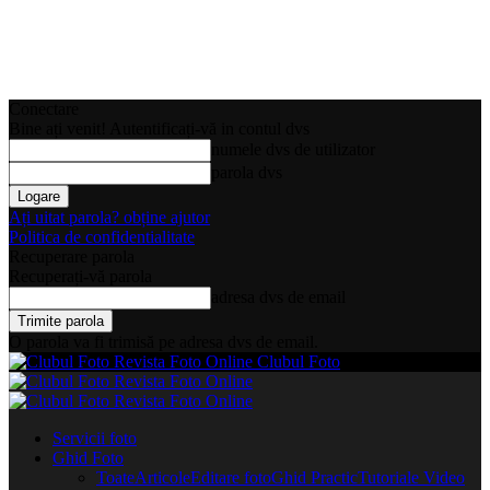
Conectare
Bine ați venit! Autentificați-vă in contul dvs
numele dvs de utilizator
parola dvs
Ați uitat parola? obține ajutor
Politica de confidentialitate
Recuperare parola
Recuperați-vă parola
adresa dvs de email
O parola va fi trimisă pe adresa dvs de email.
Clubul Foto
Servicii foto
Ghid Foto
Toate
Articole
Editare foto
Ghid Practic
Tutoriale Video