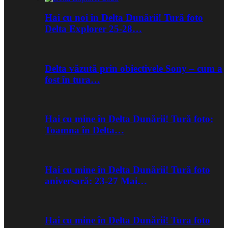
Hai cu noi în Delta Dunării! Tură foto
Delta Explorer 25-28…
Delta văzută prin obiectivele Sony – cum a
fost în tura…
Hai cu mine în Delta Dunării! Tură foto:
Toamna în Delta…
Hai cu mine în Delta Dunării! Tură foto
aniversară: 23-27 Mai…
Hai cu mine în Delta Dunării! Tura foto