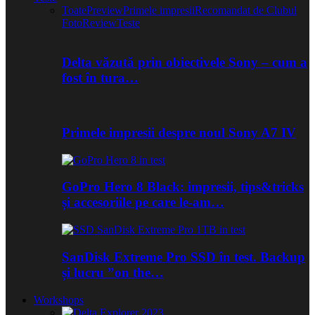
Toate
Preview
Primele impresii
Recomandat de Clubul
Foto
Review
Teste
Delta văzută prin obiectivele Sony – cum a
fost în tura…
Primele impresii despre noul Sony A7 IV
GoPro Hero 8 Black: impresii, tips&tricks
și accesoriile pe care le-am…
SanDisk Extreme Pro SSD în test. Backup
și lucru ”on the…
Workshops