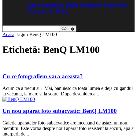
Hai cu mine în Delta Dunării! Tură foto:
Toamna în Delta…
Acasă
Taguri
BenQ LM100
Etichetă: BenQ LM100
Cu ce fotografiem vara aceasta?
Acum ca a trecut si 1 Mai, banuiesc ca toata lumea e deja cu gandul
la vacanta, la mare si la soare. Dupa deschiderea...
Un nou aparat foto subacvatic: BenQ LM100
Galeria aparatelor foto subacvatice are incepand de astazi un nou
membru. Este vorba despre noul aparat foto rezistent la socuri, apa si
interperii de...