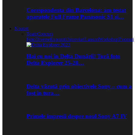
Corespondenta din Barcelona: am testat
aparatele Full Frame Panasonic S1 si…
Noutati
Toate
Concurs
Foto
Diverse
Expozitii
Interviuri
Lansari
Workshop
Zvonuri
Hai cu noi în Delta Dunării! Tură foto
Delta Explorer 25-28…
Delta văzută prin obiectivele Sony – cum a
fost în tura…
Primele impresii despre noul Sony A7 IV