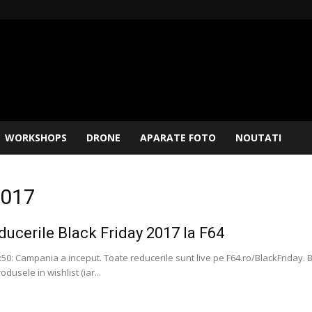
WORKSHOPS
DRONE
APARATE FOTO
NOUTATI
2017
educerile Black Friday 2017 la F64
0: Campania a inceput. Toate reducerile sunt live pe F64.ro/BlackFriday. B
dusele in wishlist (iar...