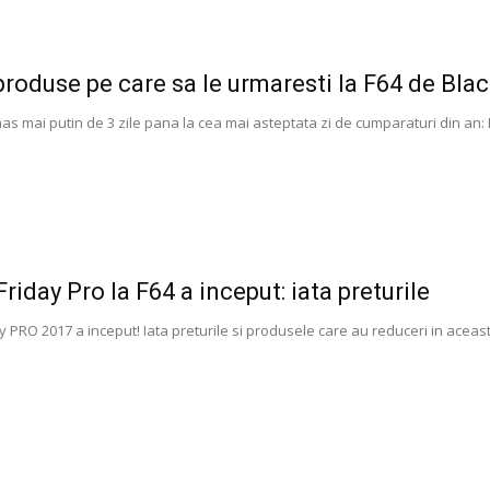
produse pe care sa le urmaresti la F64 de Blac
s mai putin de 3 zile pana la cea mai asteptata zi de cumparaturi din an: B
riday Pro la F64 a inceput: iata preturile
y PRO 2017 a inceput! Iata preturile si produsele care au reduceri in aceast