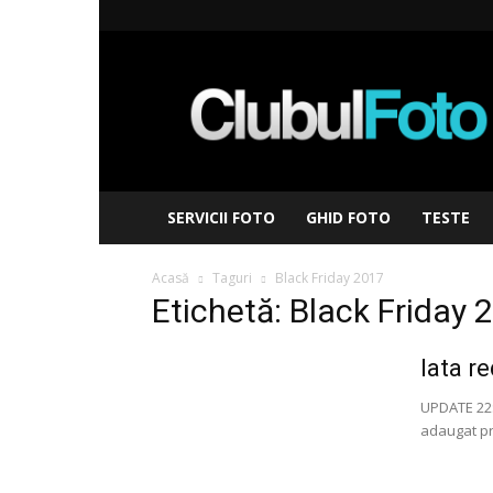
Clubul
Foto
SERVICII FOTO
GHID FOTO
TESTE
Acasă
Taguri
Black Friday 2017
Etichetă: Black Friday 
Iata r
UPDATE 22:5
adaugat pro