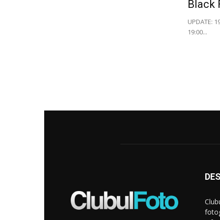
Black 
UPDATE: 19 
19:00...
DE
Club
foto