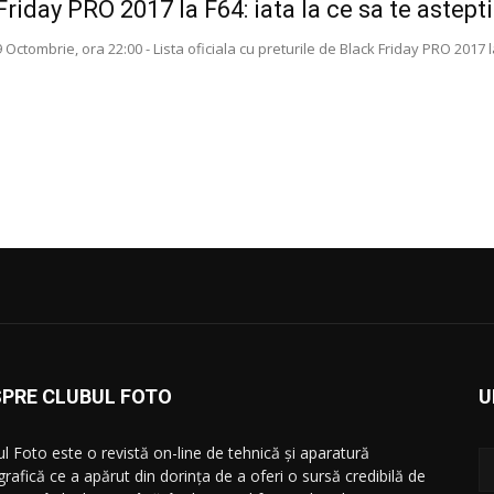
Friday PRO 2017 la F64: iata la ce sa te astepti
Octombrie, ora 22:00 - Lista oficiala cu preturile de Black Friday PRO 2017 
SPRE CLUBUL FOTO
U
ul Foto este o revistă on-line de tehnică și aparatură
grafică ce a apărut din dorința de a oferi o sursă credibilă de