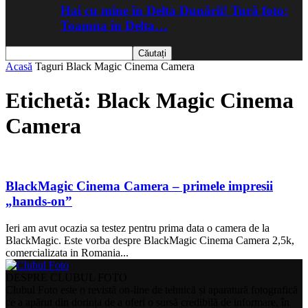
Hai cu mine în Delta Dunării! Tură foto:
Toamna în Delta…
Acasă
Taguri
Black Magic Cinema Camera
Etichetă: Black Magic Cinema
Camera
BlackMagic Cinema Camera – primele impresii
„hands-on”
Ieri am avut ocazia sa testez pentru prima data o camera de la
BlackMagic. Este vorba despre BlackMagic Cinema Camera 2,5k,
comercializata in Romania...
DESPRE CLUBUL FOTO
Clubul Foto este o revistă on-line de tehnică și aparatură fotografică
ce a apărut din dorința de a oferi o sursă credibilă de informare, în