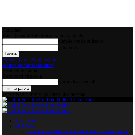
Conectare
Bine ați venit! Autentificați-vă in contul dvs
numele dvs de utilizator
parola dvs
Ați uitat parola? obține ajutor
Politica de confidentialitate
Recuperare parola
Recuperați-vă parola
adresa dvs de email
O parola va fi trimisă pe adresa dvs de email.
Clubul Foto
Servicii foto
Ghid Foto
Toate
Articole
Editare foto
Ghid Practic
Tutoriale Video