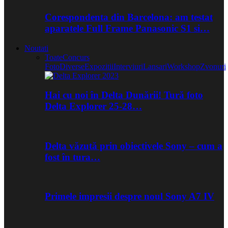
Corespondenta din Barcelona: am testat
aparatele Full Frame Panasonic S1 si…
Noutati
Toate
Concurs
Foto
Diverse
Expozitii
Interviuri
Lansari
Workshop
Zvonuri
Hai cu noi în Delta Dunării! Tură foto
Delta Explorer 25-28…
Delta văzută prin obiectivele Sony – cum a
fost în tura…
Primele impresii despre noul Sony A7 IV