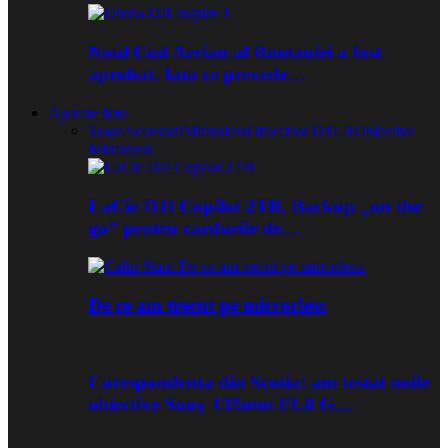
Noul Cod Aerian al Romaniei a fost
aprobat. Iata ce prevede…
Aparate foto
Toate
Accesorii
Mirrorless
Obiective DSLR
Obiective
Mirrorless
LaCie DJI Copilot 2TB. Backup „on the
go” pentru cardurile de…
De ce am trecut pe mirrorless
Corespondenta din Scotia: am testat noile
obiective Sony 135mm f/1.8 G…