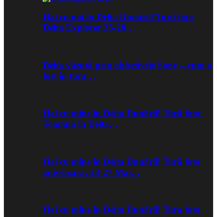
Hai cu noi în Delta Dunării! Tură foto
Delta Explorer 25-28…
Delta văzută prin obiectivele Sony – cum a
fost în tura…
Hai cu mine în Delta Dunării! Tură foto:
Toamna în Delta…
Hai cu mine în Delta Dunării! Tură foto
aniversară: 23-27 Mai…
Hai cu mine în Delta Dunării! Tura foto