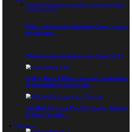
Toate
Preview
Primele impresii
Recomandat de Clubul
Foto
Review
Teste
Delta văzută prin obiectivele Sony – cum a
fost în tura…
Primele impresii despre noul Sony A7 IV
GoPro Hero 8 Black: impresii, tips&tricks
și accesoriile pe care le-am…
SanDisk Extreme Pro SSD în test. Backup
și lucru ”on the…
Workshops