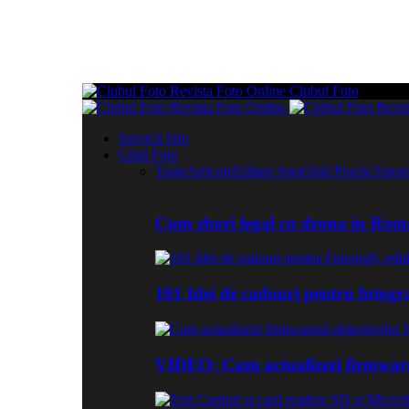
Clubul Foto
Servicii foto
Ghid Foto
Toate
Articole
Editare foto
Ghid Practic
Tutor
Cum zbori legal cu drona in Roma
101 Idei de cadouri pentru fotogr
VIDEO: Cum actualizezi firmwar