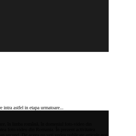
intra astfel in etapa urmatoare...
rmare, în limba română, în domeniul foto-video din
tatea foto-video din Romania. În prezent activitatea
 plan secund. De aceea nu veți vedea publicate articole noi