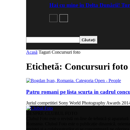
Hai cu mine în Delta Dunării! Tu
Acasă
Taguri
Concursuri foto
Etichetă: Concursuri foto
Patru romani pe lista scurta in cadrul co
Juriul competitiei Sony World Photography Awards 2014 a d
DESPRE CLUBUL FOTO
Clubul Foto este o revistă on-line de tehnică și aparatură
Romania. Clubul Foto este o publicație dinamică, orientată 
revistei și a colaboratorilor ei se concentrează pe oferire