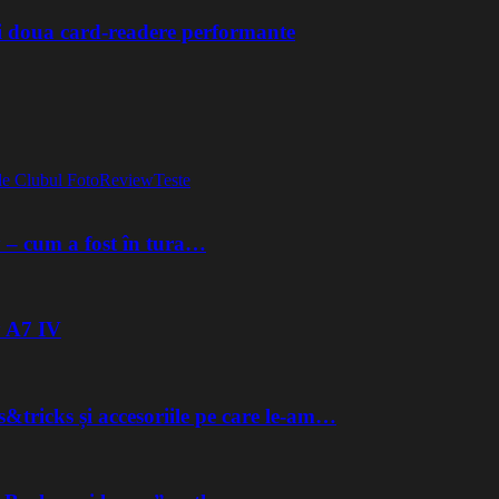
si doua card-readere performante
e Clubul Foto
Review
Teste
y – cum a fost în tura…
y A7 IV
&tricks și accesoriile pe care le-am…