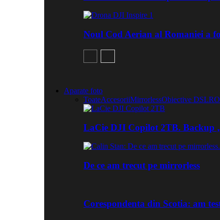
Noul Cod Aerian al Romaniei a fo
Aparate foto
Toate
Accesorii
Mirrorless
Obiective DSLR
O
LaCie DJI Copilot 2TB. Backup „
De ce am trecut pe mirrorless
Corespondenta din Scotia: am tes