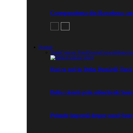
Corespondenta din Barcelona: am 
Noutati
Toate
Concurs Foto
Diverse
Expozitii
Interviu
Hai cu noi în Delta Dunării! Tur
Delta văzută prin obiectivele Son
Primele impresii despre noul Son