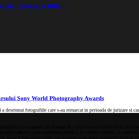
ră foto: Toamna în Delta…
ncursului Sony World Photography Awards
esemnat fotografiile care s-au remarcat in perioada de jurizare si care 
 fotografică ce a apărut din dorința de a oferi o sursă credibilă de info
către cititorii și are o prezență solidă și pe rețelele sociale, în comuni
a de servicii foto tailor-made, on demand, activitatea editorială fiind pe