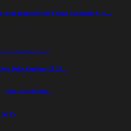
testat aparatele Full Frame Panasonic S1 si…
ri
Lansari
Workshop
Zvonuri
ă foto Delta Explorer 25-28…
y – cum a fost în tura…
y A7 IV