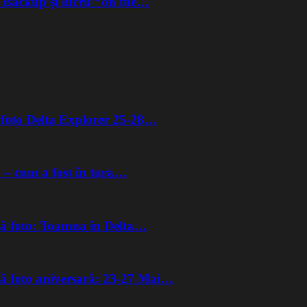
. Backup și lucru ”on the…
ă foto Delta Explorer 25-28…
y – cum a fost în tura…
ră foto: Toamna în Delta…
ră foto aniversară: 23-27 Mai…