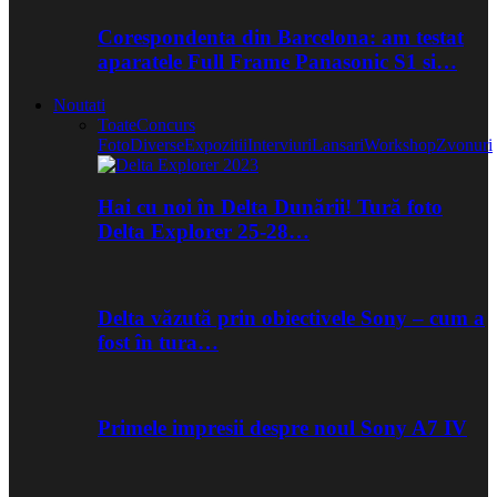
Corespondenta din Barcelona: am testat
aparatele Full Frame Panasonic S1 si…
Noutati
Toate
Concurs
Foto
Diverse
Expozitii
Interviuri
Lansari
Workshop
Zvonuri
Hai cu noi în Delta Dunării! Tură foto
Delta Explorer 25-28…
Delta văzută prin obiectivele Sony – cum a
fost în tura…
Primele impresii despre noul Sony A7 IV