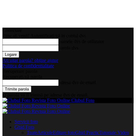
Conectare
Bine ați venit! Autentificați-vă in contul dvs
numele dvs de utilizator
parola dvs
Ați uitat parola? obține ajutor
Politica de confidentialitate
Recuperare parola
Recuperați-vă parola
adresa dvs de email
O parola va fi trimisă pe adresa dvs de email.
Clubul Foto
Servicii foto
Ghid Foto
Toate
Articole
Editare foto
Ghid Practic
Tutoriale Video