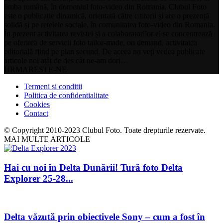
limba română, în domeniul foto-video din Romania. Clubul Foto
este o publicație dinamică, orientată către cititorii și are o prezență
solidă și pe rețelele sociale, în comunitatea foto-video din Romania.
În prezent activitatea revistei și a colaboratorilor ei se concentrează
pe oferirea de servicii foto tailor-made, on demand, activitatea
editorială fiind pe plan secund. De aceea nu veți vedea publicate
articole noi atât de des cât ne-am dori…
URMARESTE-NE
Termeni si conditii
Politica de confidentialitate
Cookies
Contact
© Copyright 2010-2023 Clubul Foto. Toate drepturile rezervate.
MAI MULTE ARTICOLE
Hai cu noi în Delta Dunării! Tură foto Delta
Explorer 25-28...
Delta văzută prin obiectivele Sony – cum a fost în