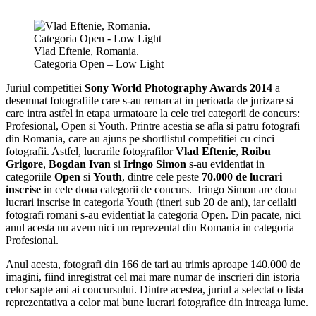
Vlad Eftenie, Romania.
Categoria Open – Low Light
Juriul competitiei
Sony World Photography Awards 2014
a
desemnat fotografiile care s-au remarcat in perioada de jurizare si
care intra astfel in etapa urmatoare la cele trei categorii de concurs:
Profesional, Open si Youth. Printre acestia se afla si patru fotografi
din Romania, care au ajuns pe shortlistul competitiei cu cinci
fotografii. Astfel, lucrarile fotografilor
Vlad Eftenie
,
Roibu
Grigore
,
Bogdan Ivan
si
Iringo Simon
s-au evidentiat in
categoriile
Open
si
Youth
, dintre cele peste
70.000 de lucrari
inscrise
in cele doua categorii de concurs. Iringo Simon are doua
lucrari inscrise in categoria Youth (tineri sub 20 de ani), iar ceilalti
fotografi romani s-au evidentiat la categoria Open. Din pacate, nici
anul acesta nu avem nici un reprezentat din Romania in categoria
Profesional.
Anul acesta, fotografi din 166 de tari au trimis aproape 140.000 de
imagini, fiind inregistrat cel mai mare numar de inscrieri din istoria
celor sapte ani ai concursului. Dintre acestea, juriul a selectat o lista
reprezentativa a celor mai bune lucrari fotografice din intreaga lume.