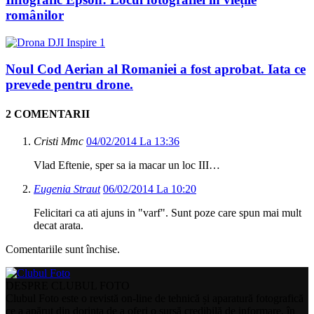
românilor
Noul Cod Aerian al Romaniei a fost aprobat. Iata ce
prevede pentru drone.
2 COMENTARII
Cristi Mmc
04/02/2014 La 13:36
Vlad Eftenie, sper sa ia macar un loc III…
Eugenia Straut
06/02/2014 La 10:20
Felicitari ca ati ajuns in "varf". Sunt poze care spun mai mult
decat arata.
Comentariile sunt închise.
DESPRE CLUBUL FOTO
Clubul Foto este o revistă on-line de tehnică și aparatură fotografică
ce a apărut din dorința de a oferi o sursă credibilă de informare, în