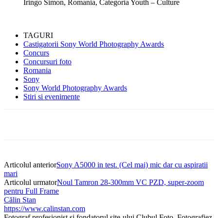
Iringo Simon, Romania, Categoria Youth – Culture
TAGURI
Castigatorii Sony World Photography Awards
Concurs
Concursuri foto
Romania
Sony
Sony World Photography Awards
Stiri si evenimente
Articolul anterior
Sony A5000 in test. (Cel mai) mic dar cu aspiratii
mari
Articolul urmator
Noul Tamron 28-300mm VC PZD, super-zoom
pentru Full Frame
Călin Stan
https://www.calinstan.com
Fotograf profesionist și fondatorul site-ului Clubul Foto. Fotografiez