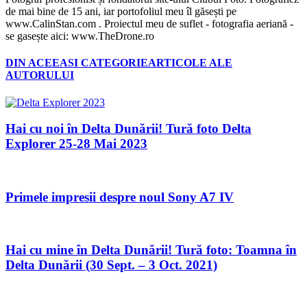
de mai bine de 15 ani, iar portofoliul meu îl găsești pe
www.CalinStan.com . Proiectul meu de suflet - fotografia aeriană -
se gasește aici: www.TheDrone.ro
DIN ACEEASI CATEGORIE
ARTICOLE ALE
AUTORULUI
Hai cu noi în Delta Dunării! Tură foto Delta
Explorer 25-28 Mai 2023
Primele impresii despre noul Sony A7 IV
Hai cu mine în Delta Dunării! Tură foto: Toamna în
Delta Dunării (30 Sept. – 3 Oct. 2021)