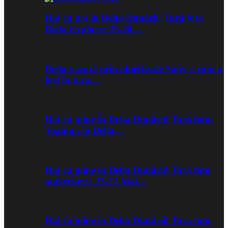
Hai cu noi în Delta Dunării! Tură foto
Delta Explorer 25-28…
Delta văzută prin obiectivele Sony – cum a
fost în tura…
Hai cu mine în Delta Dunării! Tură foto:
Toamna în Delta…
Hai cu mine în Delta Dunării! Tură foto
aniversară: 23-27 Mai…
Hai cu mine în Delta Dunării! Tura foto