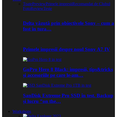
Toate
Preview
Primele impresii
Recomandat de Clubul
Foto
Review
Teste
Delta văzută prin obiectivele Sony – cum a
fost în tura…
Primele impresii despre noul Sony A7 IV
GoPro Hero 8 Black: impresii, tips&tricks
și accesoriile pe care le-am…
SanDisk Extreme Pro SSD în test. Backup
și lucru ”on the…
Workshops