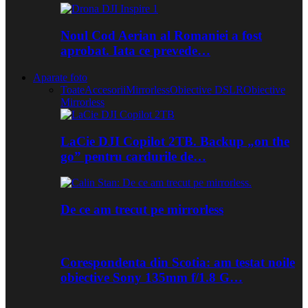
Noul Cod Aerian al Romaniei a fost
aprobat. Iata ce prevede…
Aparate foto
Toate
Accesorii
Mirrorless
Obiective DSLR
Obiective
Mirrorless
LaCie DJI Copilot 2TB. Backup „on the
go” pentru cardurile de…
De ce am trecut pe mirrorless
Corespondenta din Scotia: am testat noile
obiective Sony 135mm f/1.8 G…