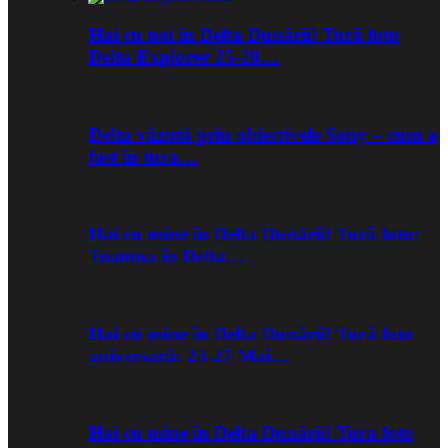
Hai cu noi în Delta Dunării! Tură foto
Delta Explorer 25-28…
Delta văzută prin obiectivele Sony – cum a
fost în tura…
Hai cu mine în Delta Dunării! Tură foto:
Toamna în Delta…
Hai cu mine în Delta Dunării! Tură foto
aniversară: 23-27 Mai…
Hai cu mine în Delta Dunării! Tura foto