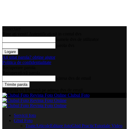
Conectare
Bine ați venit! Autentificați-vă in contul dvs
numele dvs de utilizator
parola dvs
Ați uitat parola? obține ajutor
Politica de confidentialitate
Recuperare parola
Recuperați-vă parola
adresa dvs de email
O parola va fi trimisă pe adresa dvs de email.
Clubul Foto
Servicii foto
Ghid Foto
Toate
Articole
Editare foto
Ghid Practic
Tutoriale Video