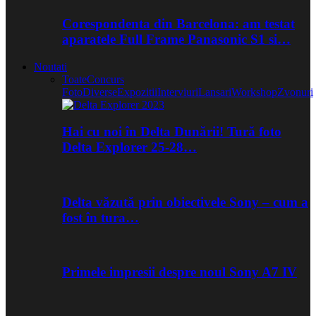
Corespondenta din Barcelona: am testat
aparatele Full Frame Panasonic S1 si…
Noutati
Toate
Concurs
Foto
Diverse
Expozitii
Interviuri
Lansari
Workshop
Zvonuri
Hai cu noi în Delta Dunării! Tură foto
Delta Explorer 25-28…
Delta văzută prin obiectivele Sony – cum a
fost în tura…
Primele impresii despre noul Sony A7 IV