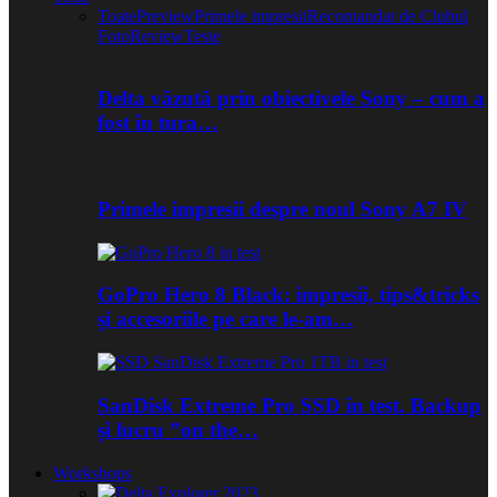
Toate
Preview
Primele impresii
Recomandat de Clubul
Foto
Review
Teste
Delta văzută prin obiectivele Sony – cum a
fost în tura…
Primele impresii despre noul Sony A7 IV
GoPro Hero 8 Black: impresii, tips&tricks
și accesoriile pe care le-am…
SanDisk Extreme Pro SSD în test. Backup
și lucru ”on the…
Workshops