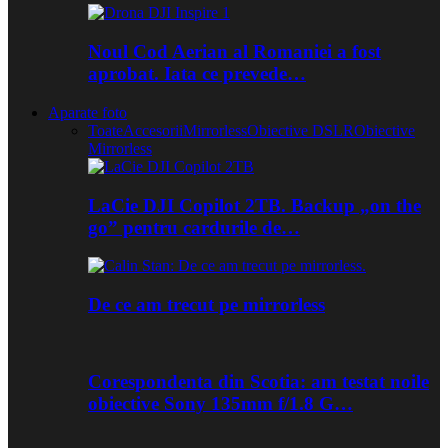
Noul Cod Aerian al Romaniei a fost
aprobat. Iata ce prevede…
Aparate foto
Toate
Accesorii
Mirrorless
Obiective DSLR
Obiective
Mirrorless
LaCie DJI Copilot 2TB. Backup „on the
go” pentru cardurile de…
De ce am trecut pe mirrorless
Corespondenta din Scotia: am testat noile
obiective Sony 135mm f/1.8 G…