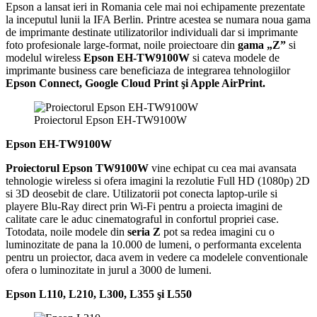
Epson a lansat ieri in Romania cele mai noi echipamente prezentate
la inceputul lunii la IFA Berlin. Printre acestea se numara noua gama
de imprimante destinate utilizatorilor individuali dar si imprimante
foto profesionale large-format, noile proiectoare din
gama „Z”
si
modelul wireless
Epson EH-TW9100W
si cateva modele de
imprimante business care beneficiaza de integrarea tehnologiilor
Epson Connect, Google Cloud Print şi Apple AirPrint.
Proiectorul Epson EH-TW9100W
Epson EH-TW9100W
Proiectorul Epson TW9100W
vine echipat cu cea mai avansata
tehnologie wireless si ofera imagini la rezolutie Full HD (1080p) 2D
si 3D deosebit de clare. Utilizatorii pot conecta laptop-urile si
playere Blu-Ray direct prin Wi-Fi pentru a proiecta imagini de
calitate care le aduc cinematograful in confortul propriei case.
Totodata, noile modele din
seria Z
pot sa redea imagini cu o
luminozitate de pana la 10.000 de lumeni, o performanta excelenta
pentru un proiector, daca avem in vedere ca modelele conventionale
ofera o luminozitate in jurul a 3000 de lumeni.
Epson L110, L210, L300, L355 şi L550