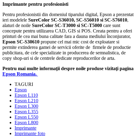
Imprimante pentru profesionisti
Pentru profesionistii din domeniul tiparului digital, Epson a prezentat
ieri modelele
SureColor SC-S36010, SC-S56010 si SC-S76010
,
alaturi de noile
SureColor SC-T3000 si SC-T5000
care sunt
concepute pentru utilizarea CAD, GIS si POS. Creata pentru a oferi
printuri de cea mai buna calitate fara a dauna mediului înconjurator,
Epson SC-S30610
propune cel mai mic cost de exploatare si
permite extinderea gamei de servicii oferite de firmele de productie
publicitara, de cele specializate in producerea de semnalistica, de
copy shop-uri si de centrele dedicate reproducerilor de arta.
Pentru mai multe informaţii despre noile produse vizitaţi pagina
Epson Romania.
TAGURI
Epson
Epson L110
Epson L210
Epson L300
Epson L355
Epson L550
Epson L800
Imprimante
Imprimante foto