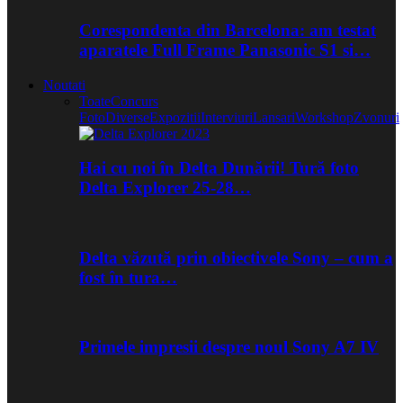
Corespondenta din Barcelona: am testat
aparatele Full Frame Panasonic S1 si…
Noutati
Toate
Concurs
Foto
Diverse
Expozitii
Interviuri
Lansari
Workshop
Zvonuri
Hai cu noi în Delta Dunării! Tură foto
Delta Explorer 25-28…
Delta văzută prin obiectivele Sony – cum a
fost în tura…
Primele impresii despre noul Sony A7 IV