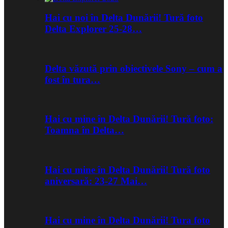
Hai cu noi în Delta Dunării! Tură foto
Delta Explorer 25-28…
Delta văzută prin obiectivele Sony – cum a
fost în tura…
Hai cu mine în Delta Dunării! Tură foto:
Toamna în Delta…
Hai cu mine în Delta Dunării! Tură foto
aniversară: 23-27 Mai…
Hai cu mine în Delta Dunării! Tura foto