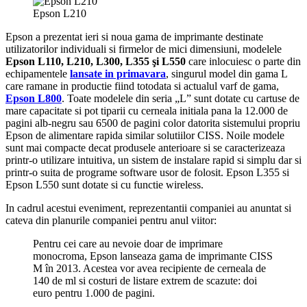
Epson L210
Epson a prezentat ieri si noua gama de imprimante destinate
utilizatorilor individuali si firmelor de mici dimensiuni, modelele
Epson L110, L210, L300, L355 şi L550
care inlocuiesc o parte din
echipamentele
lansate in primavara
, singurul model din gama L
care ramane in productie fiind totodata si actualul varf de gama,
Epson L800
. Toate modelele din seria „L” sunt dotate cu cartuse de
mare capacitate si pot tiparii cu cerneala initiala pana la 12.000 de
pagini alb-negru sau 6500 de pagini color datorita sistemului propriu
Epson de alimentare rapida similar solutiilor CISS. Noile modele
sunt mai compacte decat produsele anterioare si se caracterizeaza
printr-o utilizare intuitiva, un sistem de instalare rapid si simplu dar si
printr-o suita de programe software usor de folosit. Epson L355 si
Epson L550 sunt dotate si cu functie wireless.
In cadrul acestui eveniment, reprezentantii companiei au anuntat si
cateva din planurile companiei pentru anul viitor:
Pentru cei care au nevoie doar de imprimare
monocroma, Epson lanseaza gama de imprimante CISS
M în 2013. Acestea vor avea recipiente de cerneala de
140 de ml si costuri de listare extrem de scazute: doi
euro pentru 1.000 de pagini.