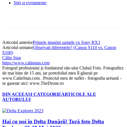
Stiri si evenimente
Articolul anterior
Primele imagini sample cu Sony RX1
Articolul urmator
Observati diferentele? (Canon S110 vs. Canon
S100)
Călin Stan
https://www.calinstan.com
Fotograf profesionist și fondatorul site-ului Clubul Foto. Fotografiez
de mai bine de 15 ani, iar portofoliul meu îl găsești pe
www.CalinStan.com . Proiectul meu de suflet - fotografia aeriană -
se gasește aici: www.TheDrone.ro
DIN ACEEASI CATEGORIE
ARTICOLE ALE
AUTORULUI
Hai cu noi în Delta Dunării! Tură foto Delta