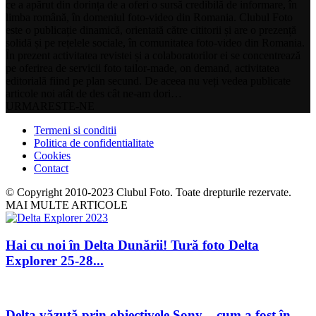
ce a apărut din dorința de a oferi o sursă credibilă de informare, în
limba română, în domeniul foto-video din Romania. Clubul Foto
este o publicație dinamică, orientată către cititorii și are o prezență
solidă și pe rețelele sociale, în comunitatea foto-video din Romania.
În prezent activitatea revistei și a colaboratorilor ei se concentrează
pe oferirea de servicii foto tailor-made, on demand, activitatea
editorială fiind pe plan secund. De aceea nu veți vedea publicate
articole noi atât de des cât ne-am dori…
URMARESTE-NE
Termeni si conditii
Politica de confidentialitate
Cookies
Contact
© Copyright 2010-2023 Clubul Foto. Toate drepturile rezervate.
MAI MULTE ARTICOLE
Hai cu noi în Delta Dunării! Tură foto Delta
Explorer 25-28...
Delta văzută prin obiectivele Sony – cum a fost în