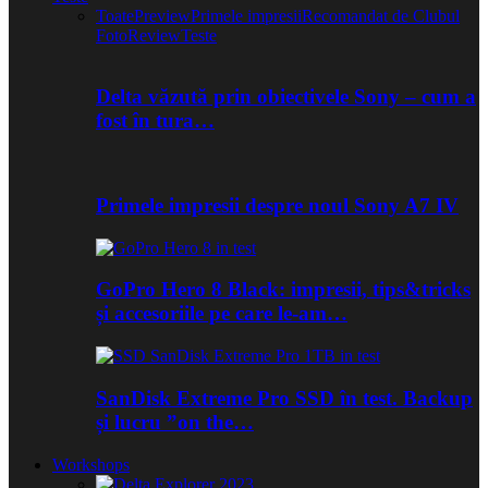
Toate
Preview
Primele impresii
Recomandat de Clubul
Foto
Review
Teste
Delta văzută prin obiectivele Sony – cum a
fost în tura…
Primele impresii despre noul Sony A7 IV
GoPro Hero 8 Black: impresii, tips&tricks
și accesoriile pe care le-am…
SanDisk Extreme Pro SSD în test. Backup
și lucru ”on the…
Workshops