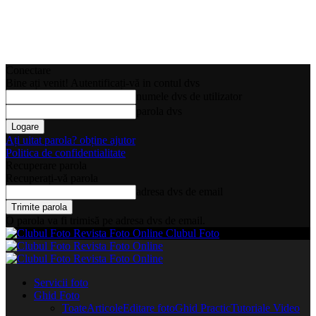
Conectare
Bine ați venit! Autentificați-vă in contul dvs
numele dvs de utilizator
parola dvs
Ați uitat parola? obține ajutor
Politica de confidentialitate
Recuperare parola
Recuperați-vă parola
adresa dvs de email
O parola va fi trimisă pe adresa dvs de email.
Clubul Foto
Servicii foto
Ghid Foto
Toate
Articole
Editare foto
Ghid Practic
Tutoriale Video