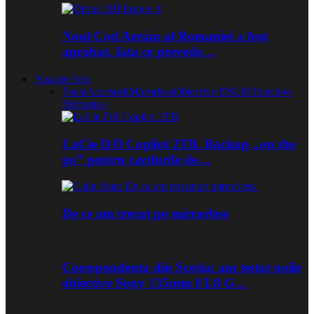
Noul Cod Aerian al Romaniei a fost
aprobat. Iata ce prevede…
Aparate foto
Toate
Accesorii
Mirrorless
Obiective DSLR
Obiective
Mirrorless
LaCie DJI Copilot 2TB. Backup „on the
go” pentru cardurile de…
De ce am trecut pe mirrorless
Corespondenta din Scotia: am testat noile
obiective Sony 135mm f/1.8 G…