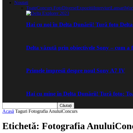
Noutati
Toate
Concurs Foto
Diverse
Expozitii
Interviuri
Lansari
Wor
Hai cu noi în Delta Dunării! Tură foto Del
Delta văzută prin obiectivele Sony – cum a 
Primele impresii despre noul Sony A7 IV
Hai cu mine în Delta Dunării! Tură foto: 
Acasă
Taguri
Fotografia AnuluiConcurs
Etichetă: Fotografia AnuluiCon