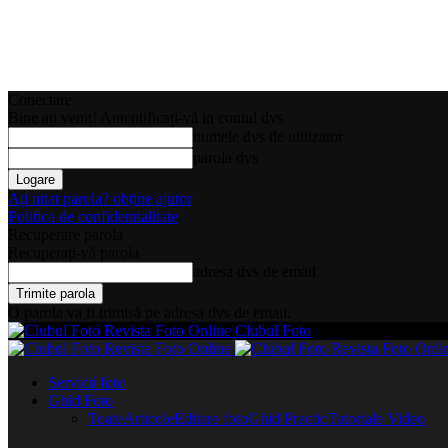
Conectare
Bine ați venit! Autentificați-vă in contul dvs
numele dvs de utilizator
parola dvs
Ați uitat parola? obține ajutor
Politica de confidentialitate
Recuperare parola
Recuperați-vă parola
adresa dvs de email
O parola va fi trimisă pe adresa dvs de email.
Clubul Foto
Servicii foto
Ghid Foto
Toate
Articole
Editare foto
Ghid Practic
Tutoriale Video