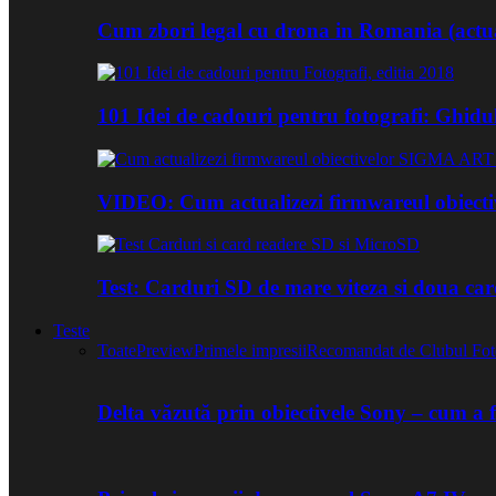
Cum zbori legal cu drona in Romania (actua
101 Idei de cadouri pentru fotografi: Ghidu
VIDEO: Cum actualizezi firmwareul obiect
Test: Carduri SD de mare viteza si doua ca
Teste
Toate
Preview
Primele impresii
Recomandat de Clubul Fot
Delta văzută prin obiectivele Sony – cum a 