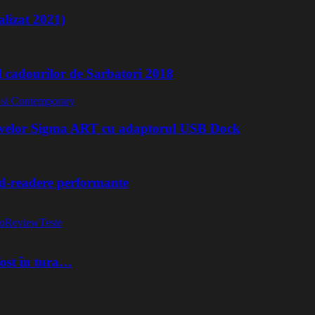
lizat 2021)
l cadourilor de Sarbatori 2018
ivelor Sigma ART cu adaptorul USB Dock
rd-readere performante
o
Review
Teste
fost în tura…