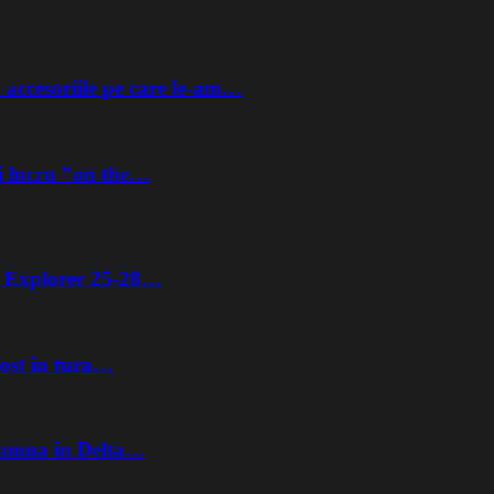
 accesoriile pe care le-am…
i lucru ”on the…
ta Explorer 25-28…
fost în tura…
Toamna în Delta…