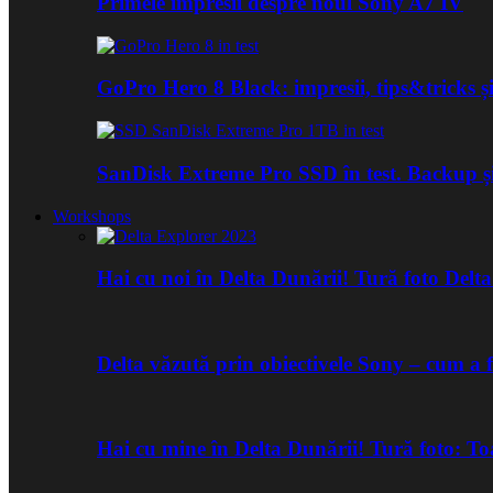
Primele impresii despre noul Sony A7 IV
GoPro Hero 8 Black: impresii, tips&tricks și
SanDisk Extreme Pro SSD în test. Backup ș
Workshops
Hai cu noi în Delta Dunării! Tură foto Del
Delta văzută prin obiectivele Sony – cum a 
Hai cu mine în Delta Dunării! Tură foto: 