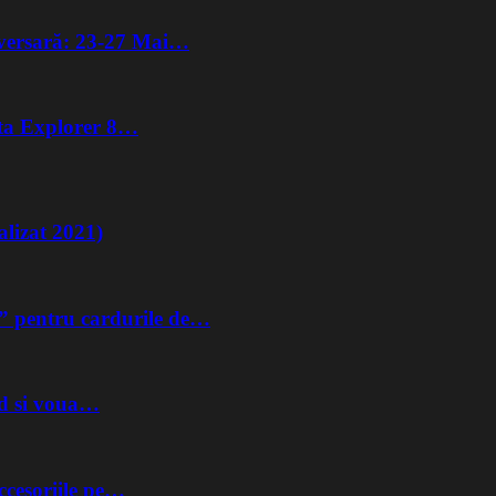
iversară: 23-27 Mai…
lta Explorer 8…
lizat 2021)
” pentru cardurile de…
nd si voua…
ccesoriile pe…