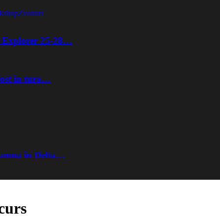
kshop
Zvonuri
ta Explorer 25-28…
fost în tura…
Toamna în Delta…
curs