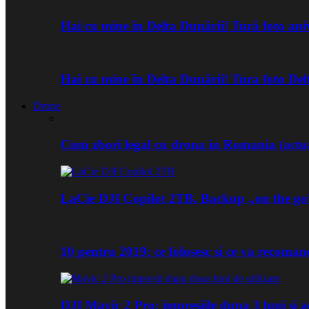
Hai cu mine în Delta Dunării! Tură foto an
Hai cu mine în Delta Dunării! Tura foto De
Drone
Cum zbori legal cu drona in Romania (actua
LaCie DJI Copilot 2TB. Backup „on the go
10 pentru 2019: ce folosesc si ce va recoma
DJI Mavic 2 Pro: impresiile dupa 3 luni si a