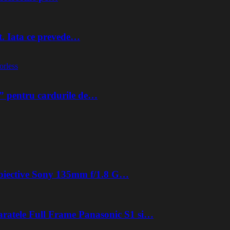
t. Iata ce prevede…
orless
” pentru cardurile de…
 obiective Sony 135mm f/1.8 G…
aratele Full Frame Panasonic S1 si…