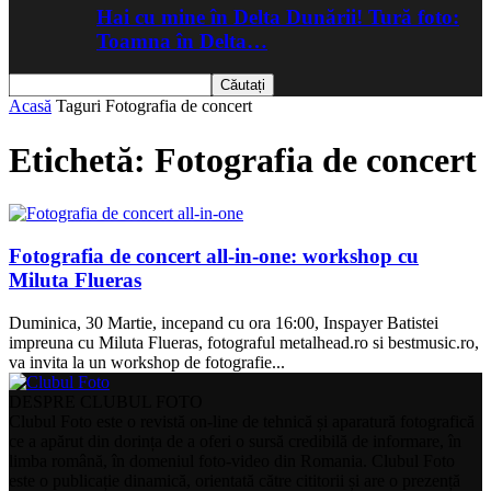
Hai cu mine în Delta Dunării! Tură foto:
Toamna în Delta…
Acasă
Taguri
Fotografia de concert
Etichetă: Fotografia de concert
Fotografia de concert all-in-one: workshop cu
Miluta Flueras
Duminica, 30 Martie, incepand cu ora 16:00, Inspayer Batistei
impreuna cu Miluta Flueras, fotograful metalhead.ro si bestmusic.ro,
va invita la un workshop de fotografie...
DESPRE CLUBUL FOTO
Clubul Foto este o revistă on-line de tehnică și aparatură fotografică
ce a apărut din dorința de a oferi o sursă credibilă de informare, în
limba română, în domeniul foto-video din Romania. Clubul Foto
este o publicație dinamică, orientată către cititorii și are o prezență