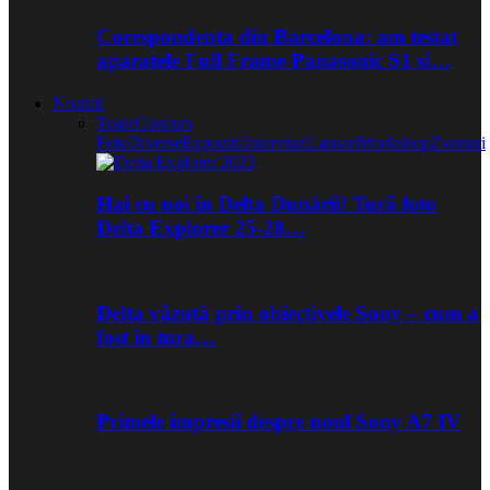
Corespondenta din Barcelona: am testat
aparatele Full Frame Panasonic S1 si…
Noutati
Toate
Concurs
Foto
Diverse
Expozitii
Interviuri
Lansari
Workshop
Zvonuri
Hai cu noi în Delta Dunării! Tură foto
Delta Explorer 25-28…
Delta văzută prin obiectivele Sony – cum a
fost în tura…
Primele impresii despre noul Sony A7 IV