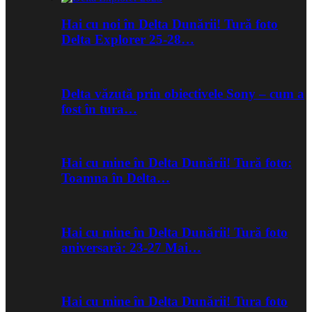
Hai cu noi în Delta Dunării! Tură foto
Delta Explorer 25-28…
Delta văzută prin obiectivele Sony – cum a
fost în tura…
Hai cu mine în Delta Dunării! Tură foto:
Toamna în Delta…
Hai cu mine în Delta Dunării! Tură foto
aniversară: 23-27 Mai…
Hai cu mine în Delta Dunării! Tura foto