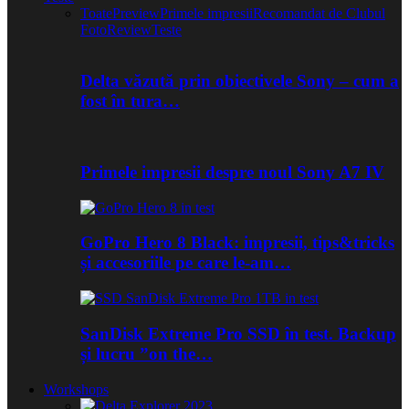
Toate
Preview
Primele impresii
Recomandat de Clubul
Foto
Review
Teste
Delta văzută prin obiectivele Sony – cum a
fost în tura…
Primele impresii despre noul Sony A7 IV
GoPro Hero 8 Black: impresii, tips&tricks
și accesoriile pe care le-am…
SanDisk Extreme Pro SSD în test. Backup
și lucru ”on the…
Workshops