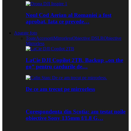
Noul Cod Aerian al Romaniei a fost
aprobat. Iata ce prevede…
Aparate foto
Toate
Accesorii
Mirrorless
Obiective DSLR
Obiective
Mirrorless
LaCie DJI Copilot 2TB. Backup „on the
go” pentru cardurile de…
De ce am trecut pe mirrorless
Corespondenta din Scotia: am testat noile
obiective Sony 135mm f/1.8 G…