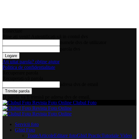
Conectare
Bine ați venit! Autentificați-vă in contul dvs
numele dvs de utilizator
parola dvs
Ați uitat parola? obține ajutor
Politica de confidentialitate
Recuperare parola
Recuperați-vă parola
adresa dvs de email
O parola va fi trimisă pe adresa dvs de email.
Clubul Foto
Servicii foto
Ghid Foto
Toate
Articole
Editare foto
Ghid Practic
Tutoriale Video