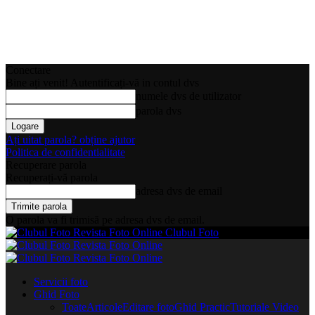
Conectare
Bine ați venit! Autentificați-vă in contul dvs
numele dvs de utilizator
parola dvs
Ați uitat parola? obține ajutor
Politica de confidentialitate
Recuperare parola
Recuperați-vă parola
adresa dvs de email
O parola va fi trimisă pe adresa dvs de email.
Clubul Foto
Servicii foto
Ghid Foto
Toate
Articole
Editare foto
Ghid Practic
Tutoriale Video