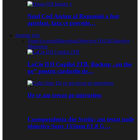
Noul Cod Aerian al Romaniei a fost
aprobat. Iata ce prevede…
Aparate foto
Toate
Accesorii
Mirrorless
Obiective DSLR
Obiective
Mirrorless
LaCie DJI Copilot 2TB. Backup „on the
go” pentru cardurile de…
De ce am trecut pe mirrorless
Corespondenta din Scotia: am testat noile
obiective Sony 135mm f/1.8 G…