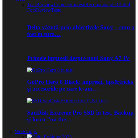
Toate
Preview
Primele impresii
Recomandat de Clubul
Foto
Review
Teste
Delta văzută prin obiectivele Sony – cum a
fost în tura…
Primele impresii despre noul Sony A7 IV
GoPro Hero 8 Black: impresii, tips&tricks
și accesoriile pe care le-am…
SanDisk Extreme Pro SSD în test. Backup
și lucru ”on the…
Workshops