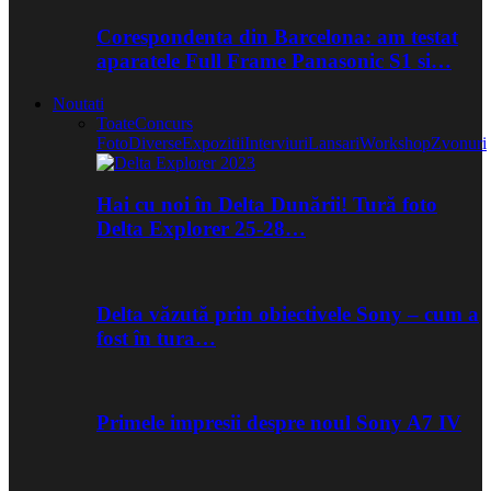
Corespondenta din Barcelona: am testat
aparatele Full Frame Panasonic S1 si…
Noutati
Toate
Concurs
Foto
Diverse
Expozitii
Interviuri
Lansari
Workshop
Zvonuri
Hai cu noi în Delta Dunării! Tură foto
Delta Explorer 25-28…
Delta văzută prin obiectivele Sony – cum a
fost în tura…
Primele impresii despre noul Sony A7 IV