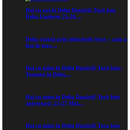
Hai cu noi în Delta Dunării! Tură foto
Delta Explorer 25-28…
Delta văzută prin obiectivele Sony – cum a
fost în tura…
Hai cu mine în Delta Dunării! Tură foto:
Toamna în Delta…
Hai cu mine în Delta Dunării! Tură foto
aniversară: 23-27 Mai…
Hai cu mine în Delta Dunării! Tura foto