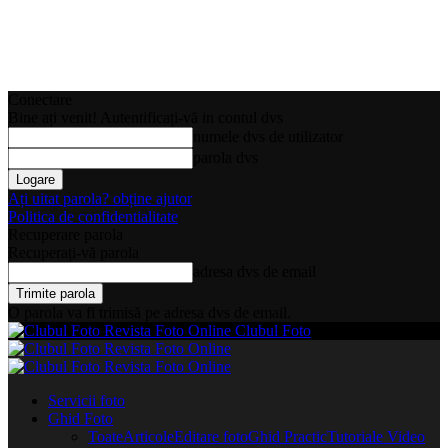
Conectare
Bine ați venit! Autentificați-vă in contul dvs
numele dvs de utilizator
parola dvs
Ați uitat parola? obține ajutor
Politica de confidentialitate
Recuperare parola
Recuperați-vă parola
adresa dvs de email
O parola va fi trimisă pe adresa dvs de email.
Clubul Foto
Servicii foto
Ghid Foto
Toate
Articole
Editare foto
Ghid Practic
Tutoriale Video