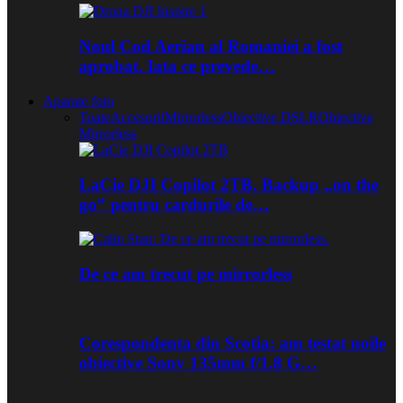
Noul Cod Aerian al Romaniei a fost
aprobat. Iata ce prevede…
Aparate foto
Toate
Accesorii
Mirrorless
Obiective DSLR
Obiective
Mirrorless
LaCie DJI Copilot 2TB. Backup „on the
go” pentru cardurile de…
De ce am trecut pe mirrorless
Corespondenta din Scotia: am testat noile
obiective Sony 135mm f/1.8 G…