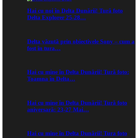
Hai cu noi în Delta Dunării! Tură foto
Delta Explorer 25-28…
Delta văzută prin obiectivele Sony – cum a
fost în tura…
Hai cu mine în Delta Dunării! Tură foto:
Toamna în Delta…
Hai cu mine în Delta Dunării! Tură foto
aniversară: 23-27 Mai…
Hai cu mine în Delta Dunării! Tura foto