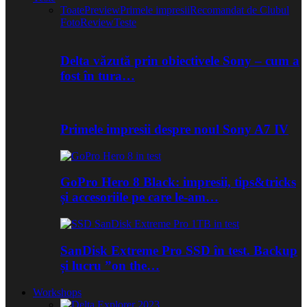
Toate
Preview
Primele impresii
Recomandat de Clubul
Foto
Review
Teste
Delta văzută prin obiectivele Sony – cum a
fost în tura…
Primele impresii despre noul Sony A7 IV
GoPro Hero 8 Black: impresii, tips&tricks
și accesoriile pe care le-am…
SanDisk Extreme Pro SSD în test. Backup
și lucru ”on the…
Workshops