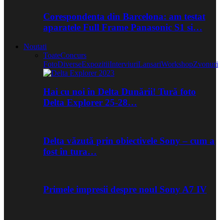
Corespondenta din Barcelona: am testat
aparatele Full Frame Panasonic S1 si…
Noutati
Toate
Concurs
Foto
Diverse
Expozitii
Interviuri
Lansari
Workshop
Zvonuri
Hai cu noi în Delta Dunării! Tură foto
Delta Explorer 25-28…
Delta văzută prin obiectivele Sony – cum a
fost în tura…
Primele impresii despre noul Sony A7 IV