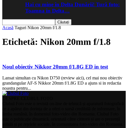
Hai cu mine în Delta Dunării! Tură foto:
Toamna în Delta…
Acasă
Taguri
Nikon 20mm f/1.8
Etichetă: Nikon 20mm f/1.8
Noul obiectiv Nikkor 20mm f/1.8G ED in test
Lansat simultan cu Nikon D750 (review aici), cel mai nou obiectiv
grandangular AF-S Nikkor 20mm f/1.8G ED a ajuns si in redactia
noastra pentru...
DESPRE CLUBUL FOTO
Clubul Foto este o revistă on-line de tehnică și aparatură fotografică
ce a apărut din dorința de a oferi o sursă credibilă de informare, în
limba română, în domeniul foto-video din Romania. Clubul Foto
este o publicație dinamică, orientată către cititorii și are o prezență
solidă și pe rețelele sociale, în comunitatea foto-video din Romania.