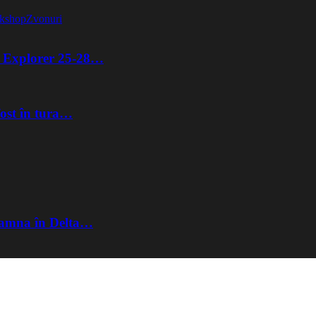
kshop
Zvonuri
ta Explorer 25-28…
fost în tura…
Toamna în Delta…