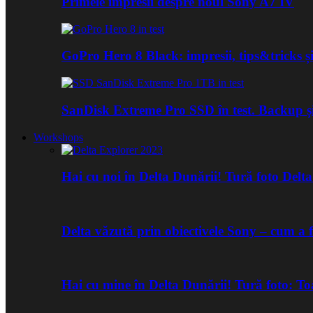
Primele impresii despre noul Sony A7 IV
GoPro Hero 8 Black: impresii, tips&tricks și
SanDisk Extreme Pro SSD în test. Backup ș
Workshops
Hai cu noi în Delta Dunării! Tură foto Del
Delta văzută prin obiectivele Sony – cum a 
Hai cu mine în Delta Dunării! Tură foto: 