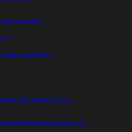
t. Iata ce prevede…
orless
” pentru cardurile de…
 obiective Sony 135mm f/1.8 G…
aratele Full Frame Panasonic S1 si…