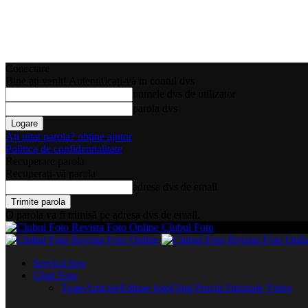
Conectare
Bine ați venit! Autentificați-vă in contul dvs
numele dvs de utilizator
parola dvs
Ați uitat parola? obține ajutor
Politica de confidentialitate
Recuperare parola
Recuperați-vă parola
adresa dvs de email
O parola va fi trimisă pe adresa dvs de email.
Clubul Foto
Servicii foto
Ghid Foto
Toate
Articole
Editare foto
Ghid Practic
Tutoriale Video