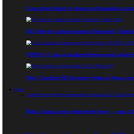
Cum zbori legal cu drona in Romania (actua
101 Idei de cadouri pentru fotografi: Ghidu
VIDEO: Cum actualizezi firmwareul obiect
Test: Carduri SD de mare viteza si doua ca
Teste
Toate
Preview
Primele impresii
Recomandat de Clubul Fot
Delta văzută prin obiectivele Sony – cum a 