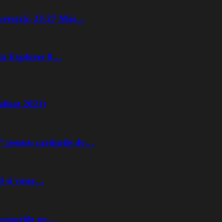
iversară: 23-27 Mai…
lta Explorer 8…
lizat 2021)
” pentru cardurile de…
nd si voua…
ccesoriile pe…