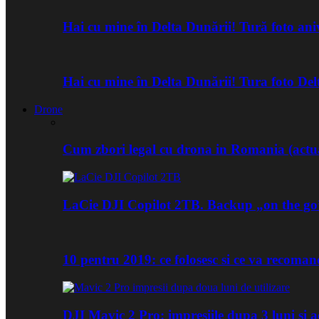
Hai cu mine în Delta Dunării! Tură foto an
Hai cu mine în Delta Dunării! Tura foto De
Drone
Cum zbori legal cu drona in Romania (actua
LaCie DJI Copilot 2TB. Backup „on the go
10 pentru 2019: ce folosesc si ce va recoma
DJI Mavic 2 Pro: impresiile dupa 3 luni si a