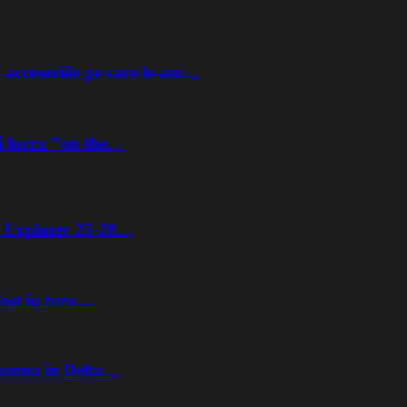
 accesoriile pe care le-am…
i lucru ”on the…
ta Explorer 25-28…
fost în tura…
Toamna în Delta…