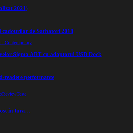
lizat 2021)
l cadourilor de Sarbatori 2018
ivelor Sigma ART cu adaptorul USB Dock
rd-readere performante
o
Review
Teste
fost în tura…