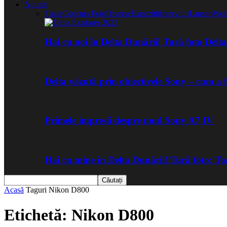
Noutati
Toate
Concurs Foto
Diverse
Expozitii
Interviuri
Lansari
Wor
Hai cu noi în Delta Dunării! Tură foto Del
Delta văzută prin obiectivele Sony – cum a 
Primele impresii despre noul Sony A7 IV
Hai cu mine în Delta Dunării! Tură foto: 
Acasă
Taguri
Nikon D800
Etichetă: Nikon D800