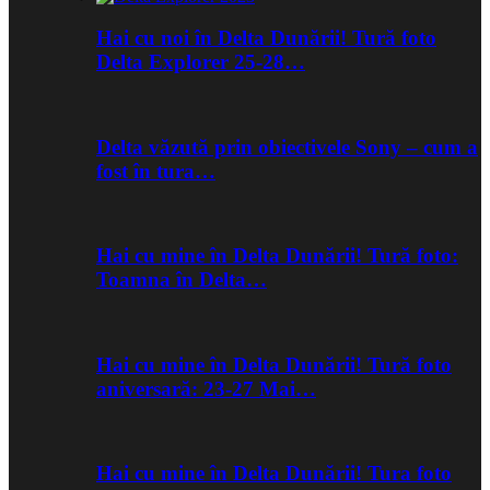
Hai cu noi în Delta Dunării! Tură foto
Delta Explorer 25-28…
Delta văzută prin obiectivele Sony – cum a
fost în tura…
Hai cu mine în Delta Dunării! Tură foto:
Toamna în Delta…
Hai cu mine în Delta Dunării! Tură foto
aniversară: 23-27 Mai…
Hai cu mine în Delta Dunării! Tura foto