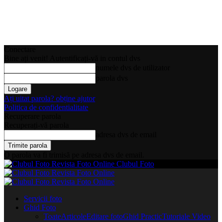
Conectare
Bine ați venit! Autentificați-vă in contul dvs
numele dvs de utilizator
parola dvs
Ați uitat parola? obține ajutor
Politica de confidentialitate
Recuperare parola
Recuperați-vă parola
adresa dvs de email
O parola va fi trimisă pe adresa dvs de email.
Clubul Foto
Servicii foto
Ghid Foto
Toate
Articole
Editare foto
Ghid Practic
Tutoriale Video