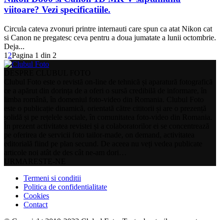
viitoare? Vezi specificatiile.
Circula cateva zvonuri printre internauti care spun ca atat Nikon cat
si Canon ne pregatesc ceva pentru a doua jumatate a lunii octombrie.
Deja...
1
2
Pagina 1 din 2
DESPRE CLUBUL FOTO
Clubul Foto este o revistă on-line de tehnică și aparatură fotografică
ce a apărut din dorința de a oferi o sursă credibilă de informare, în
limba română, în domeniul foto-video din Romania. Clubul Foto
este o publicație dinamică, orientată către cititorii și are o prezență
solidă și pe rețelele sociale, în comunitatea foto-video din Romania.
În prezent activitatea revistei și a colaboratorilor ei se concentrează
pe oferirea de servicii foto tailor-made, on demand, activitatea
editorială fiind pe plan secund. De aceea nu veți vedea publicate
articole noi atât de des cât ne-am dori…
URMARESTE-NE
Termeni si conditii
Politica de confidentialitate
Cookies
Contact