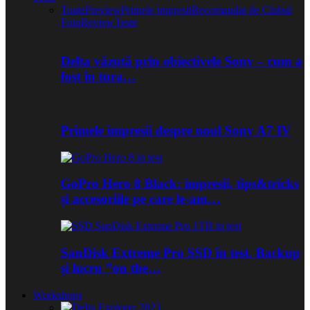
Toate
Preview
Primele impresii
Recomandat de Clubul
Foto
Review
Teste
Delta văzută prin obiectivele Sony – cum a
fost în tura…
Primele impresii despre noul Sony A7 IV
GoPro Hero 8 Black: impresii, tips&tricks
și accesoriile pe care le-am…
SanDisk Extreme Pro SSD în test. Backup
și lucru ”on the…
Workshops