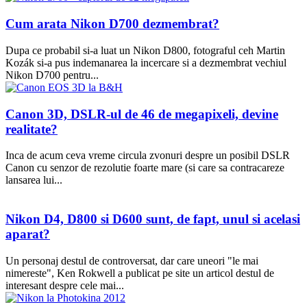
Cum arata Nikon D700 dezmembrat?
Dupa ce probabil si-a luat un Nikon D800, fotograful ceh Martin
Kozák si-a pus indemanarea la incercare si a dezmembrat vechiul
Nikon D700 pentru...
Canon 3D, DSLR-ul de 46 de megapixeli, devine
realitate?
Inca de acum ceva vreme circula zvonuri despre un posibil DSLR
Canon cu senzor de rezolutie foarte mare (si care sa contracareze
lansarea lui...
Nikon D4, D800 si D600 sunt, de fapt, unul si acelasi
aparat?
Un personaj destul de controversat, dar care uneori "le mai
nimereste", Ken Rokwell a publicat pe site un articol destul de
interesant despre cele mai...