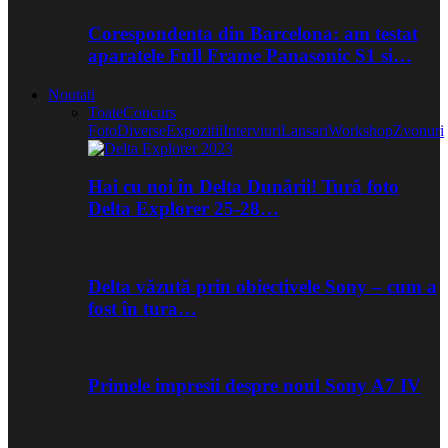
Corespondenta din Barcelona: am testat
aparatele Full Frame Panasonic S1 si…
Noutati
Toate
Concurs
Foto
Diverse
Expozitii
Interviuri
Lansari
Workshop
Zvonuri
Hai cu noi în Delta Dunării! Tură foto
Delta Explorer 25-28…
Delta văzută prin obiectivele Sony – cum a
fost în tura…
Primele impresii despre noul Sony A7 IV