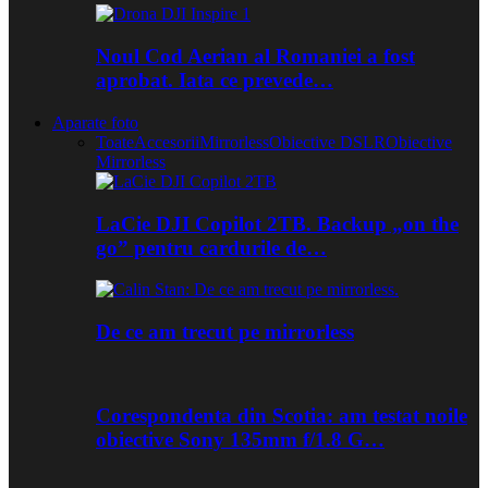
Noul Cod Aerian al Romaniei a fost
aprobat. Iata ce prevede…
Aparate foto
Toate
Accesorii
Mirrorless
Obiective DSLR
Obiective
Mirrorless
LaCie DJI Copilot 2TB. Backup „on the
go” pentru cardurile de…
De ce am trecut pe mirrorless
Corespondenta din Scotia: am testat noile
obiective Sony 135mm f/1.8 G…