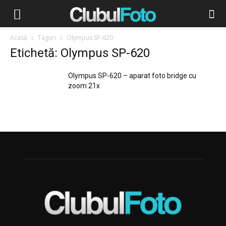
Acasă
Taguri
Olympus SP-620
Etichetă: Olympus SP-620
Olympus SP-620 – aparat foto bridge cu
zoom 21x