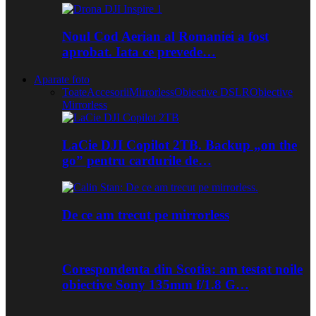
Noul Cod Aerian al Romaniei a fost
aprobat. Iata ce prevede…
Aparate foto
Toate
Accesorii
Mirrorless
Obiective DSLR
Obiective
Mirrorless
LaCie DJI Copilot 2TB. Backup „on the
go” pentru cardurile de…
De ce am trecut pe mirrorless
Corespondenta din Scotia: am testat noile
obiective Sony 135mm f/1.8 G…