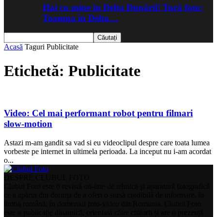
Hai cu mine în Delta Dunării! Tură foto:
Toamna în Delta…
Acasă
Taguri
Publicitate
Etichetă: Publicitate
Video: Cel mai performant robot pentru filmari
slow-motion
Astazi m-am gandit sa vad si eu videoclipul despre care toata lumea
vorbeste pe internet in ultimela perioada. La inceput nu i-am acordat
o...
DESPRE CLUBUL FOTO
Clubul Foto este o revistă on-line de tehnică și aparatură fotografică
ce a apărut din dorința de a oferi o sursă credibilă de informare, în
limba română, în domeniul foto-video din Romania. Clubul Foto
este o publicație dinamică, orientată către cititorii și are o prezență