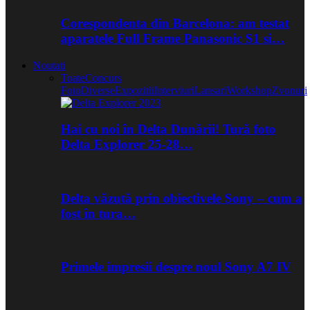
Corespondenta din Barcelona: am testat
aparatele Full Frame Panasonic S1 si…
Noutati
Toate
Concurs
Foto
Diverse
Expozitii
Interviuri
Lansari
Workshop
Zvonuri
Hai cu noi în Delta Dunării! Tură foto
Delta Explorer 25-28…
Delta văzută prin obiectivele Sony – cum a
fost în tura…
Primele impresii despre noul Sony A7 IV