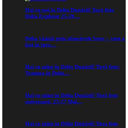
Hai cu noi în Delta Dunării! Tură foto
Delta Explorer 25-28…
Delta văzută prin obiectivele Sony – cum a
fost în tura…
Hai cu mine în Delta Dunării! Tură foto:
Toamna în Delta…
Hai cu mine în Delta Dunării! Tură foto
aniversară: 23-27 Mai…
Hai cu mine în Delta Dunării! Tura foto