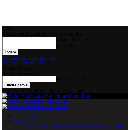
Conectare
Bine ați venit! Autentificați-vă in contul dvs
numele dvs de utilizator
parola dvs
Ați uitat parola? obține ajutor
Politica de confidentialitate
Recuperare parola
Recuperați-vă parola
adresa dvs de email
O parola va fi trimisă pe adresa dvs de email.
Clubul Foto
Servicii foto
Ghid Foto
Toate
Articole
Editare foto
Ghid Practic
Tutoriale Video