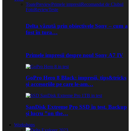
Toate
Preview
Primele impresii
Recomandat de Clubul
Foto
Review
Teste
Delta văzută prin obiectivele Sony – cum a
fost în tura…
Primele impresii despre noul Sony A7 IV
GoPro Hero 8 Black: impresii, tips&tricks
și accesoriile pe care le-am…
SanDisk Extreme Pro SSD în test. Backup
și lucru ”on the…
Workshops