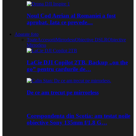
Noul Cod Aerian al Romaniei a fost
aprobat. Iata ce prevede…
Aparate foto
Toate
Accesorii
Mirrorless
Obiective DSLR
Obiective
Mirrorless
LaCie DJI Copilot 2TB. Backup „on the
go” pentru cardurile de…
De ce am trecut pe mirrorless
Corespondenta din Scotia: am testat noile
obiective Sony 135mm f/1.8 G…