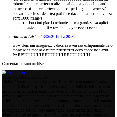
robotu brat… e perfect realizat si al doilea videoclip cand
muncesc aia…. ce perfect se misca pe langa eii.. wow 😀 ..
adevaru ca chesti de astea poti face daca au camera de viteza
aprx 1000 frame/s
…. amandoua imi plac la nebunie…. ma gandesc sa aplici
tehnicile astea la nunti wow faci magieeeeeeeeeeeee
Atanasiu Adrian
13/06/2012 La 20:39
wow deja imi imaginez… daca as avea asa echipamente ce o
montare as face la o nunta pffffffffffff ceva ceeee no vazut
PARISUUUUUUUUUUUUUUUUUUUUU
Comentariile sunt închise.
DESPRE CLUBUL FOTO
Clubul Foto este o revistă on-line de tehnică și aparatură fotografică
ce a apărut din dorința de a oferi o sursă credibilă de informare, în
limba română, în domeniul foto-video din Romania. Clubul Foto
este o publicație dinamică, orientată către cititorii și are o prezență
solidă și pe rețelele sociale, în comunitatea foto-video din Romania.
În prezent activitatea revistei și a colaboratorilor ei se concentrează
pe oferirea de servicii foto tailor-made, on demand, activitatea
editorială fiind pe plan secund. De aceea nu veți vedea publicate