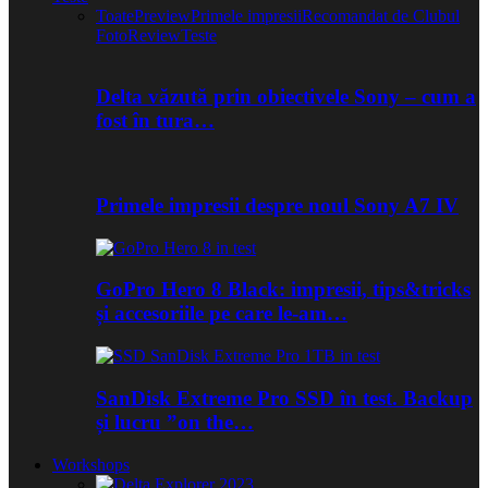
Toate
Preview
Primele impresii
Recomandat de Clubul
Foto
Review
Teste
Delta văzută prin obiectivele Sony – cum a
fost în tura…
Primele impresii despre noul Sony A7 IV
GoPro Hero 8 Black: impresii, tips&tricks
și accesoriile pe care le-am…
SanDisk Extreme Pro SSD în test. Backup
și lucru ”on the…
Workshops