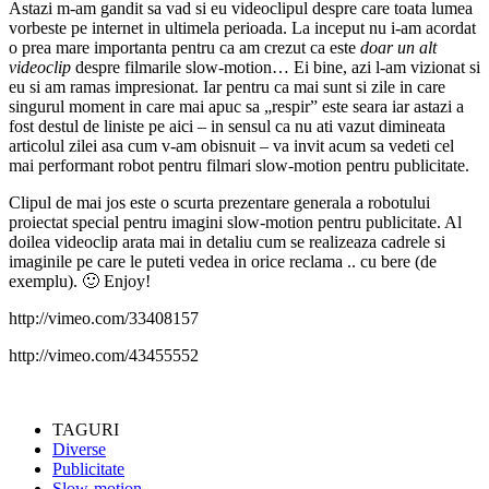
Astazi m-am gandit sa vad si eu videoclipul despre care toata lumea
vorbeste pe internet in ultimela perioada. La inceput nu i-am acordat
o prea mare importanta pentru ca am crezut ca este
doar un alt
videoclip
despre filmarile slow-motion… Ei bine, azi l-am vizionat si
eu si am ramas impresionat. Iar pentru ca mai sunt si zile in care
singurul moment in care mai apuc sa „respir” este seara iar astazi a
fost destul de liniste pe aici – in sensul ca nu ati vazut dimineata
articolul zilei asa cum v-am obisnuit – va invit acum sa vedeti cel
mai performant robot pentru filmari slow-motion pentru publicitate.
Clipul de mai jos este o scurta prezentare generala a robotului
proiectat special pentru imagini slow-motion pentru publicitate. Al
doilea videoclip arata mai in detaliu cum se realizeaza cadrele si
imaginile pe care le puteti vedea in orice reclama .. cu bere (de
exemplu). 🙂 Enjoy!
http://vimeo.com/33408157
http://vimeo.com/43455552
TAGURI
Diverse
Publicitate
Slow-motion