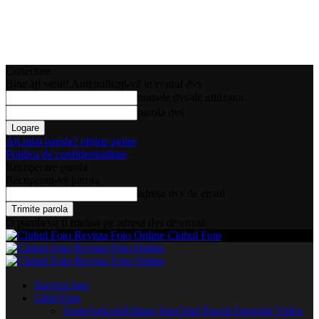
Conectare
Bine ați venit! Autentificați-vă in contul dvs
numele dvs de utilizator
parola dvs
Ați uitat parola? obține ajutor
Politica de confidentialitate
Recuperare parola
Recuperați-vă parola
adresa dvs de email
O parola va fi trimisă pe adresa dvs de email.
Clubul Foto
Servicii foto
Ghid Foto
Toate
Articole
Editare foto
Ghid Practic
Tutoriale Video