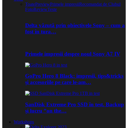
Toate
Preview
Primele impresii
Recomandat de Clubul
Foto
Review
Teste
Delta văzută prin obiectivele Sony – cum a
fost în tura…
Primele impresii despre noul Sony A7 IV
GoPro Hero 8 Black: impresii, tips&tricks
și accesoriile pe care le-am…
SanDisk Extreme Pro SSD în test. Backup
și lucru ”on the…
Workshops