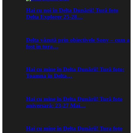
Hai cu noi în Delta Dunării! Tură foto
Delta Explorer 25-28…
Delta văzută prin obiectivele Sony – cum a
fost în tura…
Hai cu mine în Delta Dunării! Tură foto:
Toamna în Delta…
Hai cu mine în Delta Dunării! Tură foto
aniversară: 23-27 Mai…
Hai cu mine în Delta Dunării! Tura foto