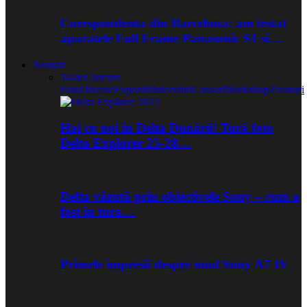
Corespondenta din Barcelona: am testat
aparatele Full Frame Panasonic S1 si…
Noutati
Toate
Concurs
Foto
Diverse
Expozitii
Interviuri
Lansari
Workshop
Zvonuri
Hai cu noi în Delta Dunării! Tură foto
Delta Explorer 25-28…
Delta văzută prin obiectivele Sony – cum a
fost în tura…
Primele impresii despre noul Sony A7 IV