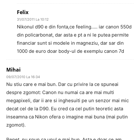
Felix
31/07/2011 La 10:12
Nikonul d90 e din fonta,ce feeling….. iar canon 550d
din policarbonat, dar asta e pt a ni le putea permite
financiar sunt si modele in magneziu, dar sar din
1000 de euro doar body-ul de exemplu canon 7d
Mihai
09/07/2010 La 16:34
Nu stiu care e mai bun. Dar cu privire la ce spuneai
despre zgomot: Canon nu numai ca are mai multi
megapixeli, dar ii are si inghesuiti pe un senzor mai mic
decat cel de la D90. Eu cred ca cel putin teoretic asta
inseamna ca Nikon ofera o imagine mai buna (mai putin
zgomot).
Repet, nu spun ca unul e mai bun. Asta e doar ce am