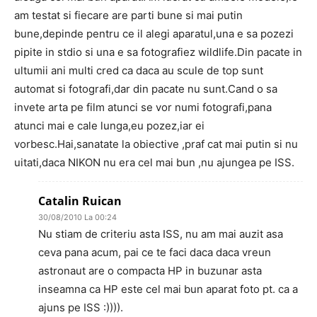
am testat si fiecare are parti bune si mai putin
bune,depinde pentru ce il alegi aparatul,una e sa pozezi
pipite in stdio si una e sa fotografiez wildlife.Din pacate in
ultumii ani multi cred ca daca au scule de top sunt
automat si fotografi,dar din pacate nu sunt.Cand o sa
invete arta pe film atunci se vor numi fotografi,pana
atunci mai e cale lunga,eu pozez,iar ei
vorbesc.Hai,sanatate la obiective ,praf cat mai putin si nu
uitati,daca NIKON nu era cel mai bun ,nu ajungea pe ISS.
Catalin Ruican
30/08/2010 La 00:24
Nu stiam de criteriu asta ISS, nu am mai auzit asa
ceva pana acum, pai ce te faci daca daca vreun
astronaut are o compacta HP in buzunar asta
inseamna ca HP este cel mai bun aparat foto pt. ca a
ajuns pe ISS :)))).