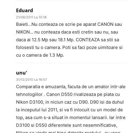
Eduard
21/08/2011 La 10:18
Baieti…Nu conteaza ce scrie pe aparat CANON sau
NIKON… nu conteaza daca esti cretin sau nu, sau
daca ai 12.5 Mp sau 18.1 Mp. CONTEAZA sa stii sa
folosesti tu o camera. Poti sa faci poze uimitoare si
cu o camera de 1.3 Mp.
unu'
31/12/2010 La 16:57
Comparatia e amuzanta, facuta de un amator intr-ale
tehnologiilor . Canon D550 rivalizeaza pe piata cu
Nikon D3100, in niciun caz cu D90. D90 isi da duhul
la inceputul lui 2011, si va fi inlocuit cu un model de
top, asa cum s-a situat in momentul lansarii. Iar intre
D3100 si D550 diferentele sunt nesemnificative,
Nikon se vinde mai bine datorita pretului , cu vreo