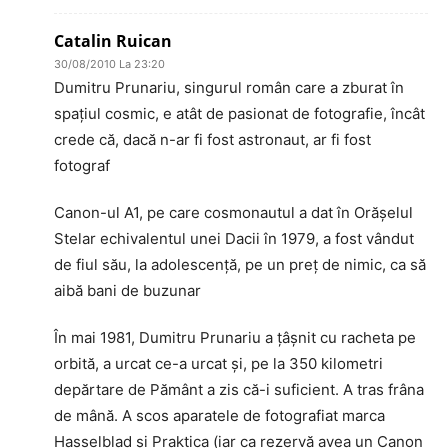
Catalin Ruican
30/08/2010 La 23:20
Dumitru Prunariu, singurul român care a zburat în
spaţiul cosmic, e atât de pasionat de fotografie, încât
crede că, dacă n-ar fi fost astronaut, ar fi fost
fotograf
Canon-ul A1, pe care cosmonautul a dat în Orăşelul
Stelar echivalentul unei Dacii în 1979, a fost vândut
de fiul său, la adolescenţă, pe un preţ de nimic, ca să
aibă bani de buzunar
În mai 1981, Dumitru Prunariu a ţâşnit cu racheta pe
orbită, a urcat ce-a urcat şi, pe la 350 kilometri
depărtare de Pământ a zis că-i suficient. A tras frâna
de mână. A scos aparatele de fotografiat marca
Hasselblad şi Praktica (iar ca rezervă avea un Canon