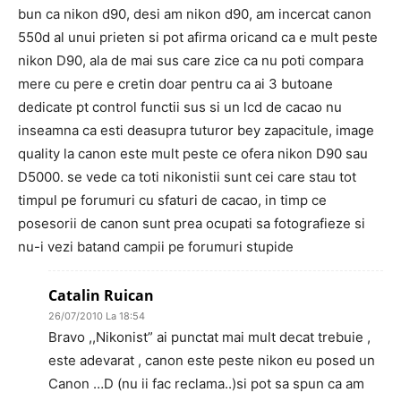
bun ca nikon d90, desi am nikon d90, am incercat canon
550d al unui prieten si pot afirma oricand ca e mult peste
nikon D90, ala de mai sus care zice ca nu poti compara
mere cu pere e cretin doar pentru ca ai 3 butoane
dedicate pt control functii sus si un lcd de cacao nu
inseamna ca esti deasupra tuturor bey zapacitule, image
quality la canon este mult peste ce ofera nikon D90 sau
D5000. se vede ca toti nikonistii sunt cei care stau tot
timpul pe forumuri cu sfaturi de cacao, in timp ce
posesorii de canon sunt prea ocupati sa fotografieze si
nu-i vezi batand campii pe forumuri stupide
Catalin Ruican
26/07/2010 La 18:54
Bravo ,,Nikonist” ai punctat mai mult decat trebuie ,
este adevarat , canon este peste nikon eu posed un
Canon …D (nu ii fac reclama..)si pot sa spun ca am