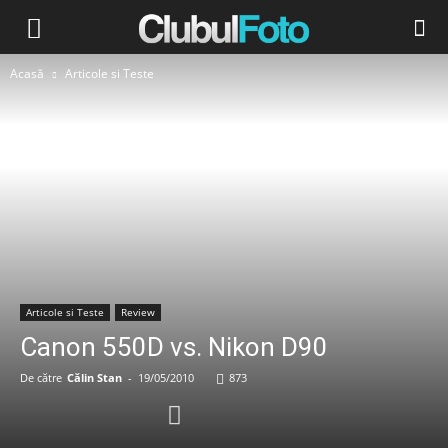
Acasă
Articole si Teste
Articole si Teste
Review
Canon 550D vs. Nikon D90
De către
Călin Stan
-
19/05/2010
873