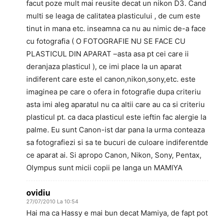
facut poze mult mai reusite decat un nikon D3. Cand
multi se leaga de calitatea plasticului , de cum este
tinut in mana etc. inseamna ca nu au nimic de-a face
cu fotografia ( O FOTOGRAFIE NU SE FACE CU
PLASTICUL DIN APARAT –asta asa pt cei care ii
deranjaza plasticul ), ce imi place la un aparat
indiferent care este el canon,nikon,sony,etc. este
imaginea pe care o ofera in fotografie dupa criteriu
asta imi aleg aparatul nu ca altii care au ca si criteriu
plasticul pt. ca daca plasticul este ieftin fac alergie la
palme. Eu sunt Canon-ist dar pana la urma conteaza
sa fotografiezi si sa te bucuri de culoare indiferentde
ce aparat ai. Si apropo Canon, Nikon, Sony, Pentax,
Olympus sunt micii copii pe langa un MAMIYA
ovidiu
27/07/2010 La 10:54
Hai ma ca Hassy e mai bun decat Mamiya, de fapt pot