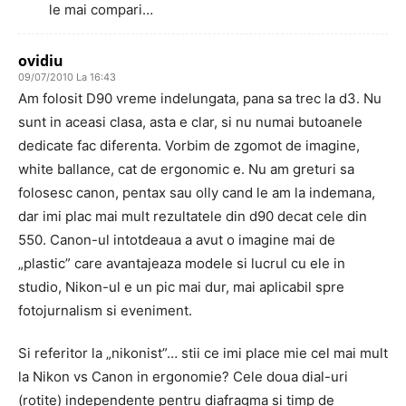
le mai compari…
ovidiu
09/07/2010 La 16:43
Am folosit D90 vreme indelungata, pana sa trec la d3. Nu
sunt in aceasi clasa, asta e clar, si nu numai butoanele
dedicate fac diferenta. Vorbim de zgomot de imagine,
white ballance, cat de ergonomic e. Nu am greturi sa
folosesc canon, pentax sau olly cand le am la indemana,
dar imi plac mai mult rezultatele din d90 decat cele din
550. Canon-ul intotdeaua a avut o imagine mai de
„plastic” care avantajeaza modele si lucrul cu ele in
studio, Nikon-ul e un pic mai dur, mai aplicabil spre
fotojurnalism si eveniment.
Si referitor la „nikonist”… stii ce imi place mie cel mai mult
la Nikon vs Canon in ergonomie? Cele doua dial-uri
(rotite) independente pentru diafragma si timp de