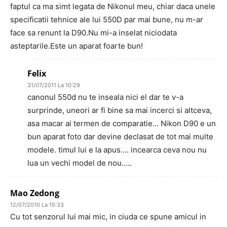
faptul ca ma simt legata de Nikonul meu, chiar daca unele
specificatii tehnice ale lui 550D par mai bune, nu m-ar
face sa renunt la D90.Nu mi-a inselat niciodata
asteptarile.Este un aparat foarte bun!
Felix
31/07/2011 La 10:29
canonul 550d nu te inseala nici el dar te v-a
surprinde, uneori ar fi bine sa mai incerci si altceva,
asa macar ai termen de comparatie… Nikon D90 e un
bun aparat foto dar devine declasat de tot mai multe
modele. timul lui e la apus…. incearca ceva nou nu
lua un vechi model de nou…..
Mao Zedong
12/07/2010 La 15:33
Cu tot senzorul lui mai mic, in ciuda ce spune amicul in