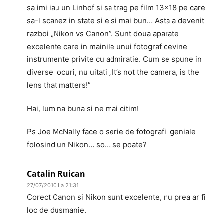
sa imi iau un Linhof si sa trag pe film 13×18 pe care
sa-l scanez in state si e si mai bun… Asta a devenit
razboi „Nikon vs Canon”. Sunt doua aparate
excelente care in mainile unui fotograf devine
instrumente privite cu admiratie. Cum se spune in
diverse locuri, nu uitati „It’s not the camera, is the
lens that matters!”
Hai, lumina buna si ne mai citim!
Ps Joe McNally face o serie de fotografii geniale
folosind un Nikon… so… se poate?
Catalin Ruican
27/07/2010 La 21:31
Corect Canon si Nikon sunt excelente, nu prea ar fi
loc de dusmanie.