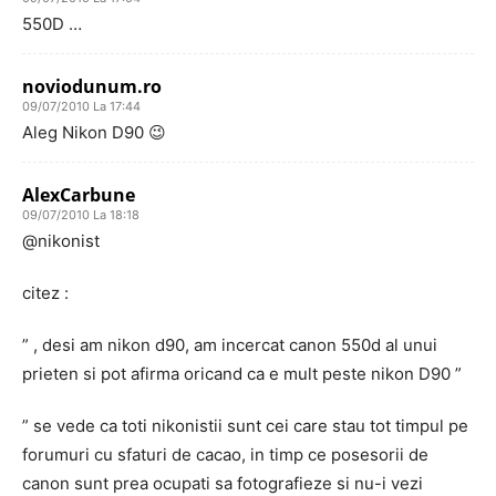
550D …
noviodunum.ro
09/07/2010 La 17:44
Aleg Nikon D90 😉
AlexCarbune
09/07/2010 La 18:18
@nikonist
citez :
” , desi am nikon d90, am incercat canon 550d al unui
prieten si pot afirma oricand ca e mult peste nikon D90 ”
” se vede ca toti nikonistii sunt cei care stau tot timpul pe
forumuri cu sfaturi de cacao, in timp ce posesorii de
canon sunt prea ocupati sa fotografieze si nu-i vezi