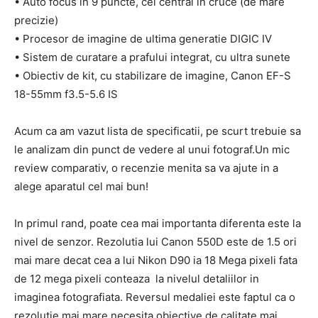
• Auto focus in 9 puncte, cel central in cruce (de mare
precizie)
• Procesor de imagine de ultima generatie DIGIC IV
• Sistem de curatare a prafului integrat, cu ultra sunete
• Obiectiv de kit, cu stabilizare de imagine, Canon EF-S
18-55mm f3.5-5.6 IS
Acum ca am vazut lista de specificatii, pe scurt trebuie sa
le analizam din punct de vedere al unui fotograf.Un mic
review comparativ, o recenzie menita sa va ajute in a
alege aparatul cel mai bun!
In primul rand, poate cea mai importanta diferenta este la
nivel de senzor. Rezolutia lui Canon 550D este de 1.5 ori
mai mare decat cea a lui Nikon D90 ia 18 Mega pixeli fata
de 12 mega pixeli conteaza la nivelul detaliilor in
imaginea fotografiata. Reversul medaliei este faptul ca o
rezolutie mai mare necesita obiective de calitate mai