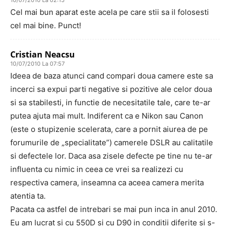
10/07/2010 La 02:15
Cel mai bun aparat este acela pe care stii sa il folosesti
cel mai bine. Punct!
Cristian Neacsu
10/07/2010 La 07:57
Ideea de baza atunci cand compari doua camere este sa
incerci sa expui parti negative si pozitive ale celor doua
si sa stabilesti, in functie de necesitatile tale, care te-ar
putea ajuta mai mult. Indiferent ca e Nikon sau Canon
(este o stupizenie scelerata, care a pornit aiurea de pe
forumurile de „specialitate”) camerele DSLR au calitatile
si defectele lor. Daca asa zisele defecte pe tine nu te-ar
influenta cu nimic in ceea ce vrei sa realizezi cu
respectiva camera, inseamna ca aceea camera merita
atentia ta.
Pacata ca astfel de intrebari se mai pun inca in anul 2010.
Eu am lucrat si cu 550D si cu D90 in conditii diferite si s-