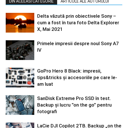
DIN ACEEASI CATEGORIE
ARTICOLE ALE AUTORULUI
Delta văzută prin obiectivele Sony –
cum a fost în tura foto Delta Explorer
X, Mai 2021
Primele impresii despre noul Sony A7
IV
GoPro Hero 8 Black: impresii,
tips&tricks și accesoriile pe care le-
am luat
SanDisk Extreme Pro SSD în test.
Backup și lucru ”on the go” pentru
fotografi
LaCie DJI Copilot 2TB. Backup „on the