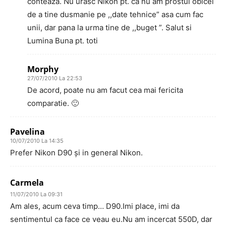
conteaza. Nu urasc Nikon pt. ca nu am prostul obicei
de a tine dusmanie pe ,,date tehnice” asa cum fac
unii, dar pana la urma tine de ,,buget ”. Salut si
Lumina Buna pt. toti
Morphy
27/07/2010 La 22:53
De acord, poate nu am facut cea mai fericita
comparatie. 🙂
Pavelina
10/07/2010 La 14:35
Prefer Nikon D90 şi in general Nikon.
Carmela
11/07/2010 La 09:31
Am ales, acum ceva timp… D90.Imi place, imi da
sentimentul ca face ce veau eu.Nu am incercat 550D, dar