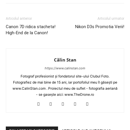
Articolul anterior
Articolul urmator
Canon 7D ridica stacheta!
Nikon D3s Promotia Verii!
High-End de la Canon!
Călin Stan
https://www.calinstan.com
Fotograf profesionist și fondatorul site-ului Clubul Foto.
Fotografiez de mai bine de 15 ani, iar portofoliul meu îl găsești pe
www.CalinStan.com . Proiectul meu de suflet - fotografia aeriană
- se gasește aici: www.TheDrone.ro