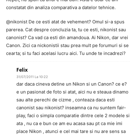
constatat din analiza comparativa a datelor tehnice.
@nikonist De ce esti atat de vehement? Omul si-a spus
parerea. Cat despre concluzia ta, tu ce esti, nikonist sau
canonist? Ca vad ca esti din amandoua. Ai Nikon, dar vrei
Canon. Zici ca nickonistii stau prea mult pe forumuri si se
cearta; si tu faci acelasi lucru aici. Tu unde te incadrezi?
Felix
31/07/2011 La 10:22
dar daca cineva detine un Nikon si un Canon? ce e?
e un pasionat de foto si atat, aici nu e steaua dinamo
sau alte perechi de cizme , conteaza daca esti
canonist sau nikonist? inseamna ca nu suntem fair-
play, faci o simpla comparatie dintre cele 2 modele si
ata , nu ca e bun ce am eu acasa sau pt ca mie imi
place Nikon , atunci e cel mai tare si nu are sens sa