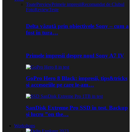
Toate
Preview
Primele impresii
Recomandat de Clubul
Foto
Review
Teste
Delta văzută prin obiectivele Sony – cum a
fost în tura…
Primele impresii despre noul Sony A7 IV
GoPro Hero 8 Black: impresii, tips&tricks
și accesoriile pe care le-am…
SanDisk Extreme Pro SSD în test. Backup
și lucru ”on the…
Workshops