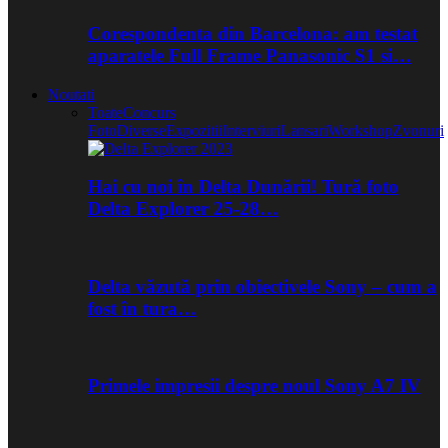
Corespondenta din Barcelona: am testat
aparatele Full Frame Panasonic S1 si…
Noutati
Toate
Concurs
Foto
Diverse
Expozitii
Interviuri
Lansari
Workshop
Zvonuri
Hai cu noi în Delta Dunării! Tură foto
Delta Explorer 25-28…
Delta văzută prin obiectivele Sony – cum a
fost în tura…
Primele impresii despre noul Sony A7 IV