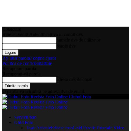
Conectare
Bine ați venit! Autentificați-vă in contul dvs
numele dvs de utilizator
parola dvs
Ați uitat parola? obține ajutor
Politica de confidentialitate
Recuperare parola
Recuperați-vă parola
adresa dvs de email
O parola va fi trimisă pe adresa dvs de email.
Clubul Foto
Servicii foto
Ghid Foto
Toate
Articole
Editare foto
Ghid Practic
Tutoriale Video