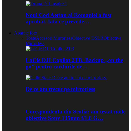
Noul Cod Aerian al Romaniei a fost
aprobat. Iata ce prevede…
Aparate foto
Toate
Accesorii
Mirrorless
Obiective DSLR
Obiective
Mirrorless
LaCie DJI Copilot 2TB. Backup „on the
go” pentru cardurile de…
De ce am trecut pe mirrorless
Corespondenta din Scotia: am testat noile
obiective Sony 135mm f/1.8 G…