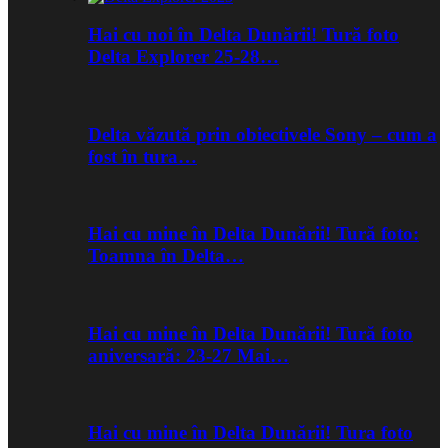
Hai cu noi în Delta Dunării! Tură foto
Delta Explorer 25-28…
Delta văzută prin obiectivele Sony – cum a
fost în tura…
Hai cu mine în Delta Dunării! Tură foto:
Toamna în Delta…
Hai cu mine în Delta Dunării! Tură foto
aniversară: 23-27 Mai…
Hai cu mine în Delta Dunării! Tura foto