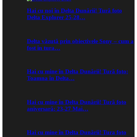
Hai cu noi în Delta Dunării! Tură foto
Delta Explorer 25-28…
Delta văzută prin obiectivele Sony – cum a
fost în tura…
Hai cu mine în Delta Dunării! Tură foto:
Toamna în Delta…
Hai cu mine în Delta Dunării! Tură foto
aniversară: 23-27 Mai…
Hai cu mine în Delta Dunării! Tura foto