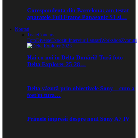
Corespondenta din Barcelona: am testat
aparatele Full Frame Panasonic S1 si…
Noutati
Toate
Concurs
Foto
Diverse
Expozitii
Interviuri
Lansari
Workshop
Zvonuri
Hai cu noi în Delta Dunării! Tură foto
Delta Explorer 25-28…
Delta văzută prin obiectivele Sony – cum a
fost în tura…
Primele impresii despre noul Sony A7 IV