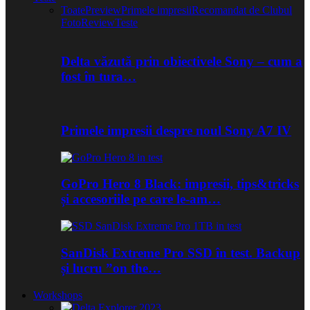
Toate
Preview
Primele impresii
Recomandat de Clubul
Foto
Review
Teste
Delta văzută prin obiectivele Sony – cum a
fost în tura…
Primele impresii despre noul Sony A7 IV
GoPro Hero 8 Black: impresii, tips&tricks
și accesoriile pe care le-am…
SanDisk Extreme Pro SSD în test. Backup
și lucru ”on the…
Workshops