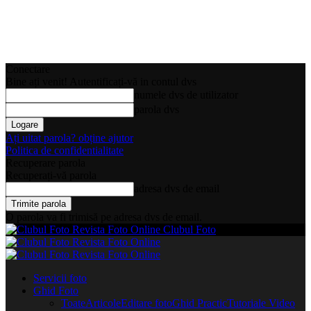
Conectare
Bine ați venit! Autentificați-vă in contul dvs
numele dvs de utilizator
parola dvs
Ați uitat parola? obține ajutor
Politica de confidentialitate
Recuperare parola
Recuperați-vă parola
adresa dvs de email
O parola va fi trimisă pe adresa dvs de email.
Clubul Foto
Servicii foto
Ghid Foto
Toate
Articole
Editare foto
Ghid Practic
Tutoriale Video