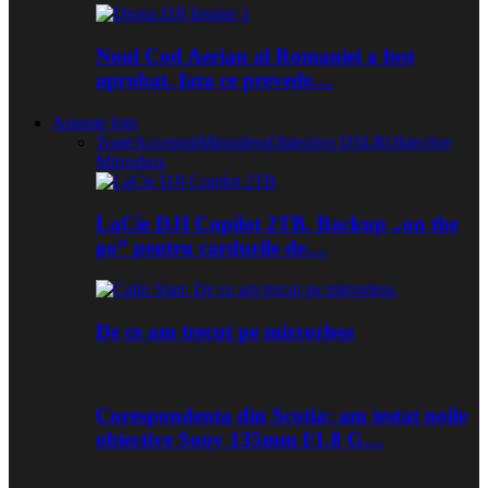
Noul Cod Aerian al Romaniei a fost
aprobat. Iata ce prevede…
Aparate foto
Toate
Accesorii
Mirrorless
Obiective DSLR
Obiective
Mirrorless
LaCie DJI Copilot 2TB. Backup „on the
go” pentru cardurile de…
De ce am trecut pe mirrorless
Corespondenta din Scotia: am testat noile
obiective Sony 135mm f/1.8 G…