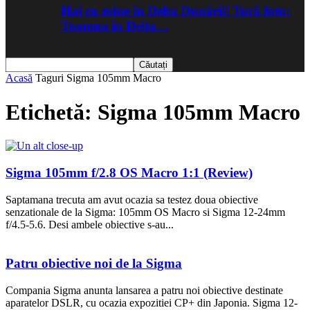
Hai cu mine în Delta Dunării! Tură foto:
Toamna în Delta…
Acasă
Taguri
Sigma 105mm Macro
Etichetă: Sigma 105mm Macro
Sigma 105mm f/2.8 OS Macro 1:1 (Review)
Saptamana trecuta am avut ocazia sa testez doua obiective
senzationale de la Sigma: 105mm OS Macro si Sigma 12-24mm
f/4.5-5.6. Desi ambele obiective s-au...
Patru obiective noi de la Sigma
Compania Sigma anunta lansarea a patru noi obiective destinate
aparatelor DSLR, cu ocazia expozitiei CP+ din Japonia. Sigma 12-