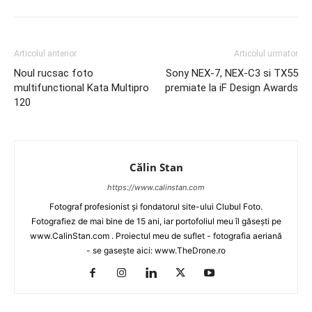
Articolul anterior
Articolul urmator
Noul rucsac foto
Sony NEX-7, NEX-C3 si TX55
multifunctional Kata Multipro
premiate la iF Design Awards
120
Călin Stan
https://www.calinstan.com
Fotograf profesionist și fondatorul site-ului Clubul Foto.
Fotografiez de mai bine de 15 ani, iar portofoliul meu îl găsești pe
www.CalinStan.com . Proiectul meu de suflet - fotografia aeriană
- se gasește aici: www.TheDrone.ro