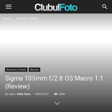
Acasă
Articole si Teste
Articole si Teste
Review
Sigma 105mm f/2.8 OS Macro 1:1
(Review)
De către
Călin Stan
-
19/02/2012
3289