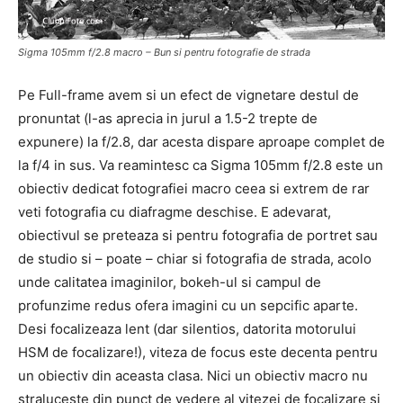
Sigma 105mm f/2.8 macro – Bun si pentru fotografie de strada
Pe Full-frame avem si un efect de vignetare destul de
pronuntat (l-as aprecia in jurul a 1.5-2 trepte de
expunere) la f/2.8, dar acesta dispare aproape complet de
la f/4 in sus. Va reamintesc ca Sigma 105mm f/2.8 este un
obiectiv dedicat fotografiei macro ceea si extrem de rar
veti fotografia cu diafragme deschise. E adevarat,
obiectivul se preteaza si pentru fotografia de portret sau
de studio si – poate – chiar si fotografia de strada, acolo
unde calitatea imaginilor, bokeh-ul si campul de
profunzime redus ofera imagini cu un sepcific aparte.
Desi focalizeaza lent (dar silentios, datorita motorului
HSM de focalizare!), viteza de focus este decenta pentru
un obiectiv din aceasta clasa. Nici un obiectiv macro nu
straluceste din punct de vedere al vitezei de focalizare si