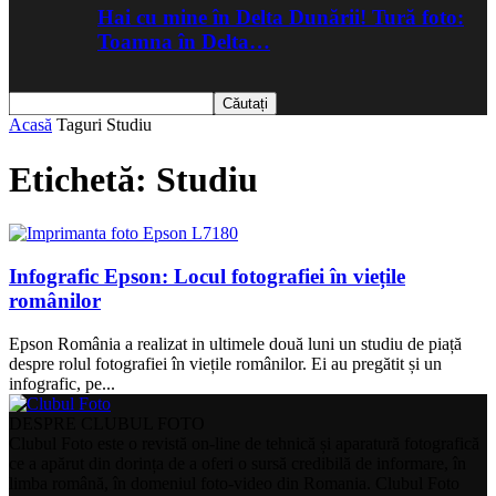
Hai cu mine în Delta Dunării! Tură foto:
Toamna în Delta…
Acasă
Taguri
Studiu
Etichetă: Studiu
Infografic Epson: Locul fotografiei în viețile
românilor
Epson România a realizat in ultimele două luni un studiu de piață
despre rolul fotografiei în viețile românilor. Ei au pregătit și un
infografic, pe...
DESPRE CLUBUL FOTO
Clubul Foto este o revistă on-line de tehnică și aparatură fotografică
ce a apărut din dorința de a oferi o sursă credibilă de informare, în
limba română, în domeniul foto-video din Romania. Clubul Foto