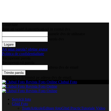
Conectare
Bine ați venit! Autentificați-vă in contul dvs
numele dvs de utilizator
parola dvs
Ați uitat parola? obține ajutor
Politica de confidentialitate
Recuperare parola
Recuperați-vă parola
adresa dvs de email
O parola va fi trimisă pe adresa dvs de email.
Clubul Foto
Servicii foto
Ghid Foto
Toate
Articole
Editare foto
Ghid Practic
Tutoriale Video