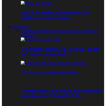
Noul Cod Aerian al Romaniei a fost
aprobat. Iata ce prevede…
Aparate foto
Toate
Accesorii
Mirrorless
Obiective DSLR
Obiective
Mirrorless
LaCie DJI Copilot 2TB. Backup „on the
go” pentru cardurile de…
De ce am trecut pe mirrorless
Corespondenta din Scotia: am testat noile
obiective Sony 135mm f/1.8 G…