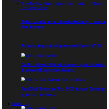
Toate
Preview
Primele impresii
Recomandat de Clubul
Foto
Review
Teste
Delta văzută prin obiectivele Sony – cum a
fost în tura…
Primele impresii despre noul Sony A7 IV
GoPro Hero 8 Black: impresii, tips&tricks
și accesoriile pe care le-am…
SanDisk Extreme Pro SSD în test. Backup
și lucru ”on the…
Workshops