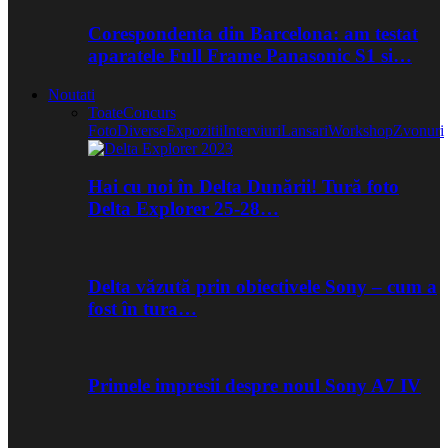
Corespondenta din Barcelona: am testat
aparatele Full Frame Panasonic S1 si…
Noutati
Toate
Concurs
Foto
Diverse
Expozitii
Interviuri
Lansari
Workshop
Zvonuri
Hai cu noi în Delta Dunării! Tură foto
Delta Explorer 25-28…
Delta văzută prin obiectivele Sony – cum a
fost în tura…
Primele impresii despre noul Sony A7 IV