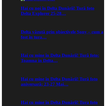
Hai cu noi în Delta Dunării! Tură foto
Delta Explorer 25-28…
Delta văzută prin obiectivele Sony – cum a
fost în tura…
Hai cu mine în Delta Dunării! Tură foto:
Toamna în Delta…
Hai cu mine în Delta Dunării! Tură foto
aniversară: 23-27 Mai…
Hai cu mine în Delta Dunării! Tura foto